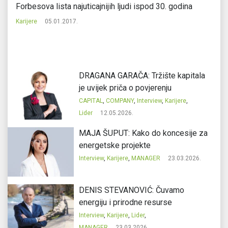
Forbesova lista najuticajnijih ljudi ispod 30. godina
Pr
da
Karijere
05.01.2017.
Ka
DRAGANA GARAČA: Tržište kapitala
je uvijek priča o povjerenju
CAPITAL
,
COMPANY
,
Interview
,
Karijere
,
Lider
12.05.2026.
MAJA ŠUPUT: Kako do koncesije za
energetske projekte
Interview
,
Karijere
,
MANAGER
23.03.2026.
DENIS STEVANOVIĆ: Čuvamo
energiju i prirodne resurse
Interview
,
Karijere
,
Lider
,
MANAGER
23.03.2026.