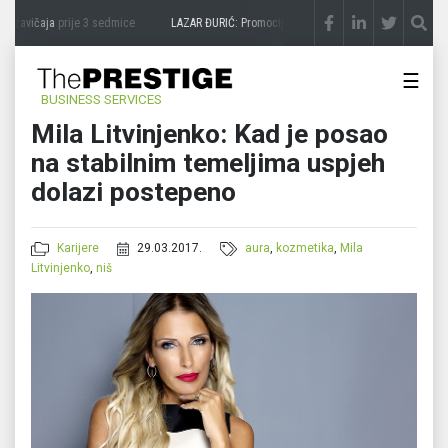
 zavičaja
prije 3 sedmice
LAZAR ĐURIĆ: Promocija potencijal pretvara u destinaciju
p
☰
BUSINESS SERVICES
Mila Litvinjenko: Kad je posao
na stabilnim temeljima uspjeh
dolazi postepeno
Karijere
29.03.2017.
aura
,
kozmetika
,
Mila
Litvinjenko
,
niš