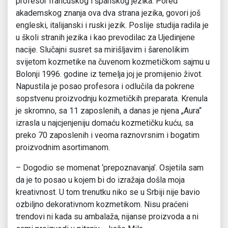
profesor francuskog i španskog jezika. Pored
akademskog znanja ova dva strana jezika, govori još
engleski, italijanski i ruski jezik. Poslije studija radila je
u školi stranih jezika i kao prevodilac za Ujedinjene
nacije. Slučajni susret sa mirišljavim i šarenolikim
svijetom kozmetike na čuvenom kozmetičkom sajmu u
Bolonji 1996. godine iz temelja joj je promijenio život.
Napustila je posao profesora i odlučila da pokrene
sopstvenu proizvodnju kozmetičkih preparata. Krenula
je skromno, sa 11 zaposlenih, a danas je njena „Aura“
izrasla u najcjenjeniju domaću kozmetičku kuću, sa
preko 70 zaposlenih i veoma raznovrsnim i bogatim
proizvodnim asortimanom.
– Dogodio se momenat ‘prepoznavanja’. Osjetila sam
da je to posao u kojem bi do izražaja došla moja
kreativnost. U tom trenutku niko se u Srbiji nije bavio
ozbiljno dekorativnom kozmetikom. Nisu praćeni
trendovi ni kada su ambalaža, nijanse proizvoda a ni