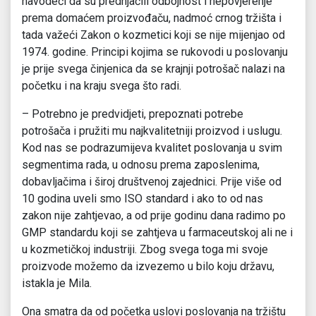
navodeći da su prednjačili odbojnost i nepovjerenje
prema domaćem proizvođaču, nadmoć crnog tržišta i
tada važeći Zakon o kozmetici koji se nije mijenjao od
1974. godine. Principi kojima se rukovodi u poslovanju
je prije svega činjenica da se krajnji potrošač nalazi na
početku i na kraju svega što radi.
– Potrebno je predvidjeti, prepoznati potrebe
potrošača i pružiti mu najkvalitetniji proizvod i uslugu.
Kod nas se podrazumijeva kvalitet poslovanja u svim
segmentima rada, u odnosu prema zaposlenima,
dobavljačima i široj društvenoj zajednici. Prije više od
10 godina uveli smo ISO standard i ako to od nas
zakon nije zahtjevao, a od prije godinu dana radimo po
GMP standardu koji se zahtjeva u farmaceutskoj ali ne i
u kozmetičkoj industriji. Zbog svega toga mi svoje
proizvode možemo da izvezemo u bilo koju državu,
istakla je Mila.
Ona smatra da od početka uslovi poslovanja na tržištu