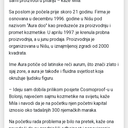
sami proizvodi u pitanju – kaže Mila.
Sa poslom je počela prije skoro 21 godinu. Firma je
osnovana u decembru 1996. godine u Nišu pod
nazivom “Aura doo” kao preduzeće za proizvodnju i
promet kozmetike. U aprilu 1997. je krenula probna
proizvodnja, a u junu prodaja. Proizvodnja je
organizovana u Nišu, u iznajmljenoj zgradi od 2000
kvadrata.
Ime Aura potiče od latinske reči aurum, što znači zlato i
sjaj zore, a aura je takođe i fluidna svjetlost koja
okružuje ljudsku figuru.
– Ideju sam dobila prilikom posjete Cosmoproof-u u
Bolonji, najvećem sajmu kozmetike na svijetu, kaže
Mila i navodi da je na početku njen početni kapital
iznosio oko tadašnjih 300 njemačkih maraka.
Na početku rada problema je bilo na pretek, kaže ona