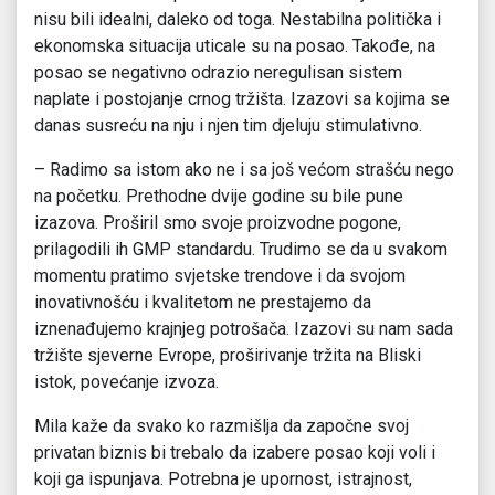
nisu bili idealni, daleko od toga. Nestabilna politička i
ekonomska situacija uticale su na posao. Takođe, na
posao se negativno odrazio neregulisan sistem
naplate i postojanje crnog tržišta. Izazovi sa kojima se
danas susreću na nju i njen tim djeluju stimulativno.
– Radimo sa istom ako ne i sa još većom strašću nego
na početku. Prethodne dvije godine su bile pune
izazova. Proširil smo svoje proizvodne pogone,
prilagodili ih GMP standardu. Trudimo se da u svakom
momentu pratimo svjetske trendove i da svojom
inovativnošću i kvalitetom ne prestajemo da
iznenađujemo krajnjeg potrošača. Izazovi su nam sada
tržište sjeverne Evrope, proširivanje tržita na Bliski
istok, povećanje izvoza.
Mila kaže da svako ko razmišlja da započne svoj
privatan biznis bi trebalo da izabere posao koji voli i
koji ga ispunjava. Potrebna je upornost, istrajnost,