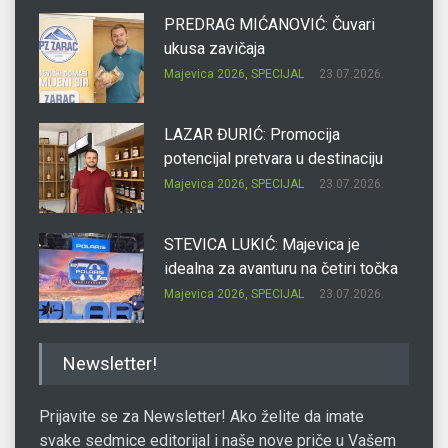
PREDRAG MIĆANOVIĆ: Čuvari
ukusa zavičaja
Majevica 2026
,
SPECIJAL
23.07.2026.
LAZAR ĐURIĆ: Promocija
potencijal pretvara u destinaciju
Majevica 2026
,
SPECIJAL
23.07.2026.
STEVICA LUKIĆ: Majevica je
idealna za avanturu na četiri točka
Majevica 2026
,
SPECIJAL
23.07.2026.
DRAGAN OSTOJIĆ: Moj karakter je
Newsletter!
iskovan na Majevici
Majevica 2026
,
SPECIJAL
23.07.2026.
Prijavite se za Newsletter! Ako želite da imate
svake sedmice editorijal i naše nove priče u Vašem