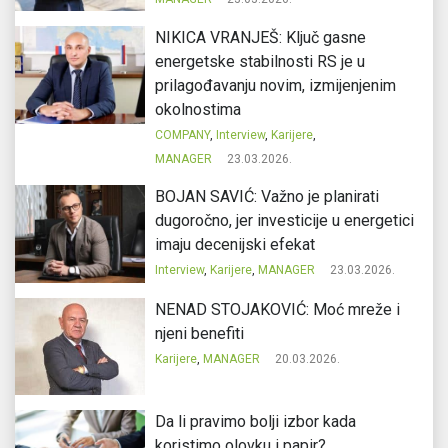
NIKICA VRANJEŠ: Ključ gasne
energetske stabilnosti RS je u
prilagođavanju novim, izmijenjenim
okolnostima
COMPANY
,
Interview
,
Karijere
,
MANAGER
23.03.2026.
BOJAN SAVIĆ: Važno je planirati
dugoročno, jer investicije u energetici
imaju decenijski efekat
Interview
,
Karijere
,
MANAGER
23.03.2026.
NENAD STOJAKOVIĆ: Moć mreže i
njeni benefiti
Karijere
,
MANAGER
20.03.2026.
Da li pravimo bolji izbor kada
koristimo olovku i papir?