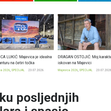
CA LUKIĆ: Majevica je idealna
DRAGAN OSTOJIĆ: Moj karakte
nturu na četiri točka
iskovan na Majevici
ca 2026
,
SPECIJAL
23.07.2026.
Majevica 2026
,
SPECIJAL
23.07.2026
ku posljednjih