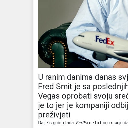
U ranim danima danas sv
Fred Smit je sa poslednji
Vegas oprobati svoju sre
je to jer je kompaniji odb
preživjeti
Da je izgubio tada,
FedEx
ne bi bio u stanju d