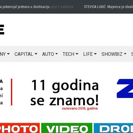
ncijal pretvara u destinaciju
prije 3 sedmice
STEVICA LUKIĆ: Majevica je idealna za
NY
CAPITAL
AUTO
TECH
LIFE
SHOWBIZ