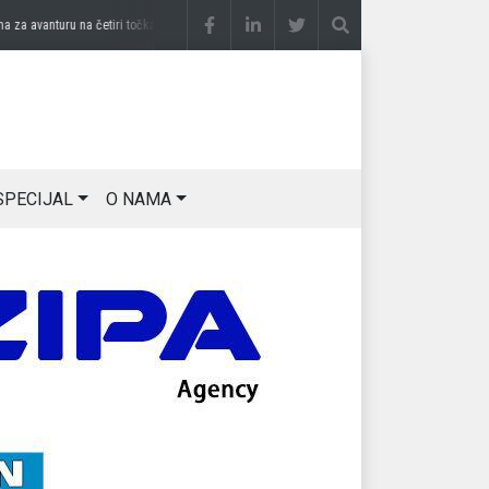
 avanturu na četiri točka
prije 3 sedmice
DRAGAN OSTOJIĆ: Moj karakter je iskovan
SPECIJAL
O NAMA