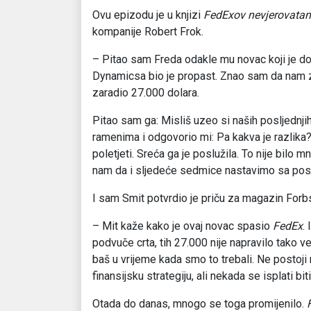
Ovu epizodu je u knjizi
FedExov nevjerovatan 
kompanije Robert Frok.
– Pitao sam Freda odakle mu novac koji je do
Dynamicsa bio je propast. Znao sam da nam z
zaradio 27.000 dolara.
Pitao sam ga: Misliš uzeo si naših posljednji
ramenima i odgovorio mi: Pa kakva je razlika
poletjeti. Sreća ga je poslužila. To nije bilo 
nam da i sljedeće sedmice nastavimo sa poslo
I sam Smit potvrdio je priču za magazin Forb
– Mit kaže kako je ovaj novac spasio
FedEx
.
podvuče crta, tih 27.000 nije napravilo tako v
baš u vrijeme kada smo to trebali. Ne postoji 
finansijsku strategiju, ali nekada se isplati 
Otada do danas, mnogo se toga promijenilo.