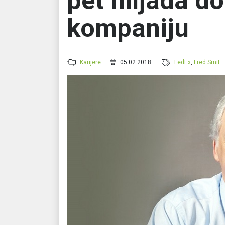
pet hiljada do
kompaniju
Karijere
05.02.2018.
FedEx
,
Fred Smit