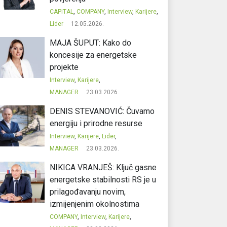
CAPITAL
,
COMPANY
,
Interview
,
Karijere
,
Lider
12.05.2026.
MAJA ŠUPUT: Kako do
koncesije za energetske
projekte
Interview
,
Karijere
,
MANAGER
23.03.2026.
DENIS STEVANOVIĆ: Čuvamo
energiju i prirodne resurse
Interview
,
Karijere
,
Lider
,
MANAGER
23.03.2026.
NIKICA VRANJEŠ: Ključ gasne
energetske stabilnosti RS je u
prilagođavanju novim,
izmijenjenim okolnostima
COMPANY
,
Interview
,
Karijere
,