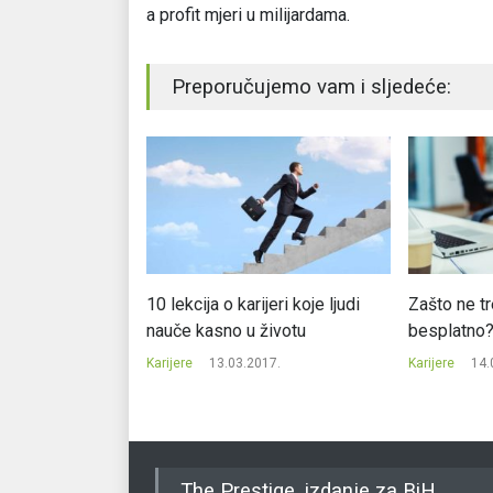
a profit mjeri u milijardama.
Preporučujemo vam i sljedeće:
Najčešće greške
10 lekcija o karijeri koje ljudi
Zašto ne tr
tnika
nauče kasno u životu
besplatno
17.
Karijere
13.03.2017.
Karijere
14.
The Prestige, izdanje za BiH