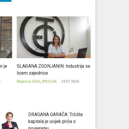
r je
SLAĐANA ZGONJANIN: Industrija sa
NIKOLA GAVRIĆ: L
licem zajednice
regionalni uspje
.
Majevica 2026
,
SPECIJAL
23.07.2026.
Majevica 2026
,
SPEC
DRAGANA GARAČA: Tržište
kapitala je uvijek priča o
povjerenju