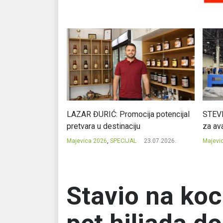
Ć: Čuvari ukusa
LAZAR ĐURIĆ: Promocija potencijal
STEVI
pretvara u destinaciju
za ava
23.07.2026.
Majevica 2026
,
SPECIJAL
23.07.2026.
Majevi
Stavio na koc