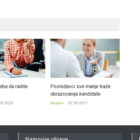
eba da radite
Poslodavci sve manje traže
Sedmog
?
obrazovanije kandidate
miliona
09.2020.
Karijere
07.09.2017.
Karijere
Najnovije objave