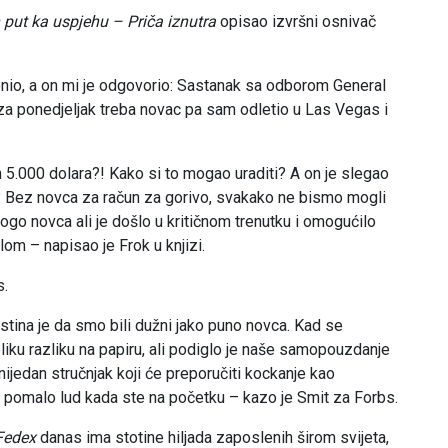
put ka uspjehu – Priča iznutra
opisao izvršni osnivač
nio, a on mi je odgovorio: Sastanak sa odborom General
a ponedjeljak treba novac pa sam odletio u Las Vegas i
h 5.000 dolara?! Kako si to mogao uraditi? A on je slegao
? Bez novca za račun za gorivo, svakako ne bismo mogli
mnogo novca ali je došlo u kritičnom trenutku i omogućilo
m – napisao je Frok u knjizi.
s.
 Istina je da smo bili dužni jako puno novca. Kad se
eliku razliku na papiru, ali podiglo je naše samopouzdanje
nijedan stručnjak koji će preporučiti kockanje kao
biti pomalo lud kada ste na početku – kazo je Smit za Forbs.
Fedex
danas ima stotine hiljada zaposlenih širom svijeta,