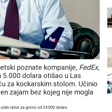
jetski poznate kompanije,
FedEx
,
h 5.000 dolara otišao u Las
ću za kockarskim stolom. Učinio
ijen zajam bez kojeg nije mogla
a plati račun za gorivo od 24.000 dolara.