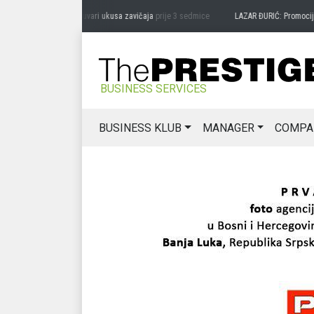
RAG MIĆANOVIĆ: Čuvari ukusa zavičaja
prije 3 sedmice
LAZAR ĐURIĆ: Promocija pote
BUSINESS SERVICES
BUSINESS KLUB
MANAGER
COMPA