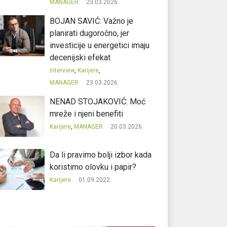
MANAGER
23.03.2026.
BOJAN SAVIĆ: Važno je
planirati dugoročno, jer
investicije u energetici imaju
decenijski efekat
Interview
,
Karijere
,
MANAGER
23.03.2026.
NENAD STOJAKOVIĆ: Moć
mreže i njeni benefiti
Karijere
,
MANAGER
20.03.2026.
Da li pravimo bolji izbor kada
koristimo olovku i papir?
Karijere
01.09.2022.