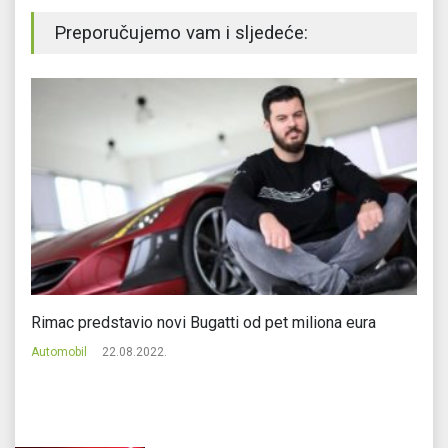
Preporučujemo vam i sljedeće:
Rimac predstavio novi Bugatti od pet miliona eura
Če
se
Automobil
22.08.2022.
Au