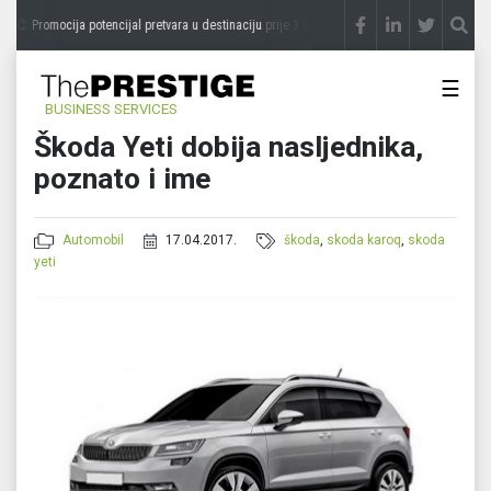
IĆ: Promocija potencijal pretvara u destinaciju
prije 3 sedmice
STEVICA LUKIĆ: Majev
☰
BUSINESS SERVICES
Škoda Yeti dobija nasljednika,
poznato i ime
Automobil
17.04.2017.
škoda
,
skoda karoq
,
skoda
yeti