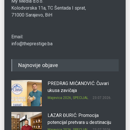
My Media d.o.o.
Kolodvorska 11a, TC Šentada I sprat,
71000 Sarajevo, BiH
Email:
info@theprestige.ba
Najnovije objave
PREDRAG MIĆANOVIĆ: Čuvari
ukusa zavičaja
Majevica 2026
,
SPECIJAL
23.07.2026.
LAZAR ĐURIĆ: Promocija
potencijal pretvara u destinaciju
Majevica 2026
,
SPECIJAL
23.07.2026.