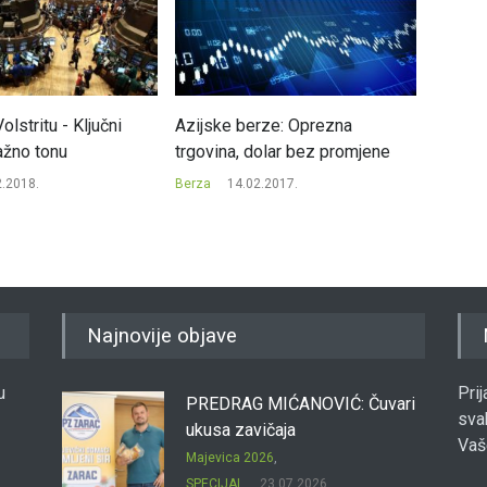
olstritu - Ključni
Azijske berze: Oprezna
Evrops
ažno tonu
trgovina, dolar bez promjene
početk
2.2018.
Berza
14.02.2017.
Berza
Najnovije objave
u
Pri
PREDRAG MIĆANOVIĆ: Čuvari
sva
ukusa zavičaja
Vaš
Majevica 2026
,
SPECIJAL
23.07.2026.