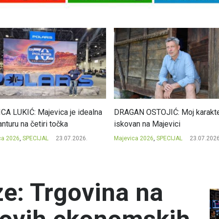
CA LUKIĆ: Majevica je idealna
DRAGAN OSTOJIĆ: Moj karakte
nturu na četiri točka
iskovan na Majevici
ca 2026
,
SPECIJAL
23.07.2026.
Majevica 2026
,
SPECIJAL
23.07.2026
e: Trgovina na