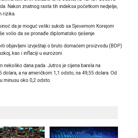
oda. Nakon znatnog rasta tih indeksa početkom nedjelje,
 rizika.
sinoć da je moguć veliki sukob sa Sjevernom Korejom
iše volio da se pronađe diplomatsko rješenje.
iti objavljeni izvještaji o bruto domaćem proizvodu (BDP)
koj, kao i inflaciji u eurozoni.
n nekoliko dana pada. Jutros je cijena barela na
5 dolara, a na američkom 1,1 odsto, na 49,55 dolara. Od
u u minusu oko 0,2 odsto.