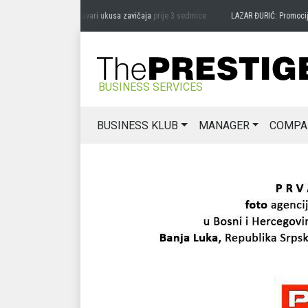
RAG MIĆANOVIĆ: Čuvari ukusa zavičaja
prije 3 sedmice
LAZAR ĐURIĆ: Promocija pote
BUSINESS SERVICES
BUSINESS KLUB
MANAGER
COMPA