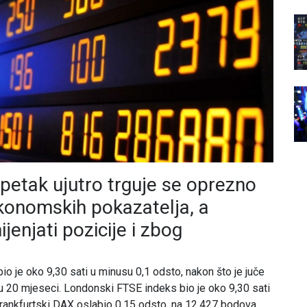
etak ujutro trguje se oprezno
ekonomskih pokazatelja, a
jenjati pozicije i zbog
o je oko 9,30 sati u minusu 0,1 odsto, nakon što je juče
a u 20 mjeseci. Londonski FTSE indeks bio je oko 9,30 sati
frankfurtski DAX oslabio 0,15 odsto, na 12.427 bodova.