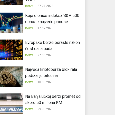
Berza
27.07.2023.
Koje dionice indeksa S&P 500
donose najveće prinose
Berza
17.07.2023.
Evropske berze porasle nakon
šest dana pada
Berza
27.06.2023.
Najveća kriptoberza blokirala
podizanje bitcoina
Berza
10.05.2023.
Na Banjalučkoj berzi promet od
skoro 50 miliona KM
Berza
29.03.2023.