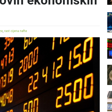
novih ekonomskih
ze
,
rast cijena nafte