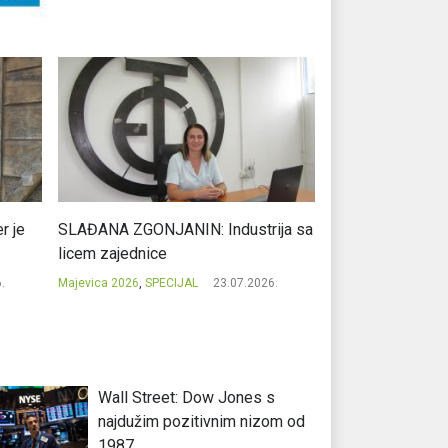
r je
SLAĐANA ZGONJANIN: Industrija sa
NIKOLA GAVRIĆ: L
licem zajednice
regionalni uspje
.
Majevica 2026
,
SPECIJAL
23.07.2026.
Majevica 2026
,
SPEC
Wall Street: Dow Jones s
najdužim pozitivnim nizom od
1987.