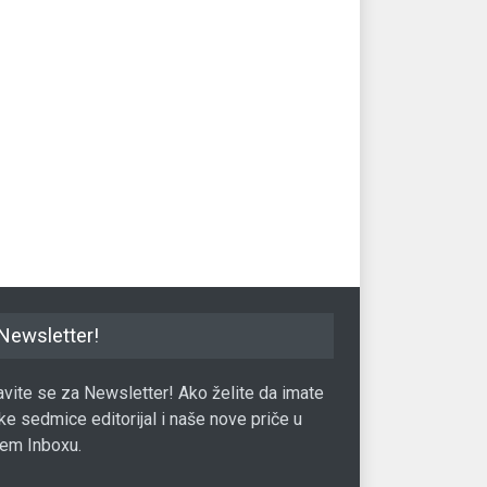
ke berze miruju na
Najgora nedjelja za Volstrit u
Wa
u nedjeljnog trgovanja
2019. godini
na 
08.05.2017.
Berza
11.05.2019.
Ber
Newsletter!
javite se za Newsletter! Ako želite da imate
ke sedmice editorijal i naše nove priče u
em Inboxu.