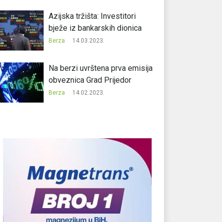
Azijska tržišta: Investitori
bježe iz bankarskih dionica
Berza
14.03.2023.
Na berzi uvrštena prva emisija
obveznica Grad Prijedor
Berza
14.02.2023.