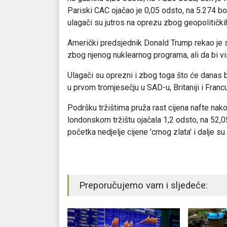
Pariski CAC ojačao je 0,05 odsto, na 5.274 b
ulagači su jutros na oprezu zbog geopolitičkih
Američki predsjednik Donald Trump rekao je 
zbog njenog nuklearnog programa, ali da bi v
Ulagači su oprezni i zbog toga što će danas b
u prvom tromjesečju u SAD-u, Britaniji i Francus
Podršku tržištima pruža rast cijena nafte nako
londonskom tržištu ojačala 1,2 odsto, na 52,0
početka nedjelje cijene ′crnog zlata′ i dalje s
Preporučujemo vam i sljedeće: