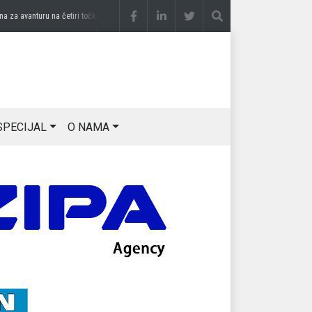
 avanturu na četiri točka
prije 3 sedmice
DRAGAN OSTOJIĆ: Moj karakter je iskovan 
SPECIJAL
O NAMA