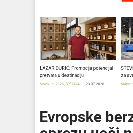
Ć: Čuvari ukusa
LAZAR ĐURIĆ: Promocija potencijal
STEVI
pretvara u destinaciju
za ava
23.07.2026.
Majevica 2026
,
SPECIJAL
23.07.2026.
Majevi
Evropske berz