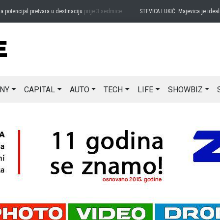
ncijal pretvara u destinaciju
prije 3 sedmice
STEVICA LUKIĆ: Majevica je idealna za
NY
CAPITAL
AUTO
TECH
LIFE
SHOWBIZ