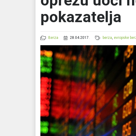
oprezu uoči 
pokazatelja
Berza
28.04.2017.
berza
,
evropske ber