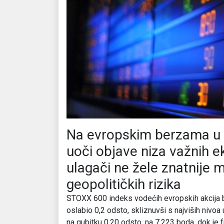
Na evropskim berzama u p
uoči objave niza važnih 
ulagači ne žele znatnije mi
geopolitičkih rizika
STOXX 600 indeks vodećih evropskih akcija bi
oslabio 0,2 odsto, skliznuvši s najviših nivo
na gubitku 0,20 odsto, na 7.223 boda, dok je 