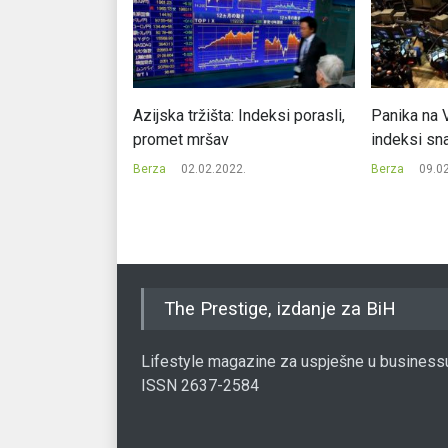
 drugi dan
Azijska tržišta: Indeksi porasli,
Panika na V
ke berze
promet mršav
indeksi sn
ivni niz
Berza
02.02.2022.
Berza
09.0
2.
The Prestige, izdanje za BiH
Lifestyle magazine za uspješne u business
ISSN 2637-2584