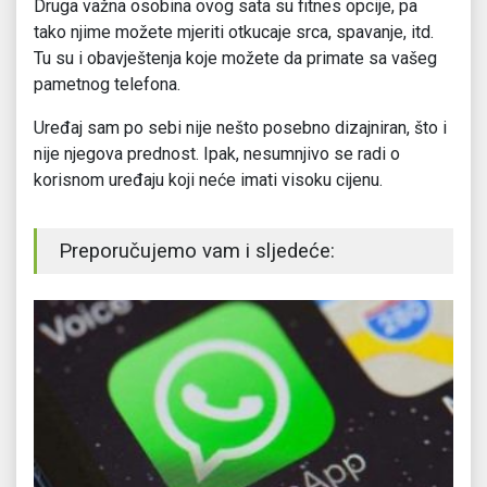
Druga važna osobina ovog sata su fitnes opcije, pa
tako njime možete mjeriti otkucaje srca, spavanje, itd.
Tu su i obavještenja koje možete da primate sa vašeg
pametnog telefona.
Uređaj sam po sebi nije nešto posebno dizajniran, što i
nije njegova prednost. Ipak, nesumnjivo se radi o
korisnom uređaju koji neće imati visoku cijenu.
Preporučujemo vam i sljedeće: