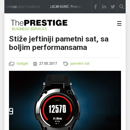
a zavičaja
prije 3 sedmice
LAZAR ĐURIĆ: Promocija potencijal pretvara u destinaciju
☰
BUSINESS SERVICES
Stiže jeftiniji pametni sat, sa
boljim performansama
Gadget
27.05.2017.
pametni sat