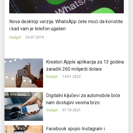
Nova desktop verzija: WhatsApp ćete moći da koristite
Ga
i kad vam je telefon ugašen
Ju
Gadget
29.07.2019.
Ga
Kreatori Apple aplikacija za 13 godina
zaradili 260 milijardi dolara
Gadget
14.01.2022.
Digitalni ključevi za automobile biće
nam dostupni veoma brzo
Gadget
07.10.2021.
Facebook spojio Instagram i