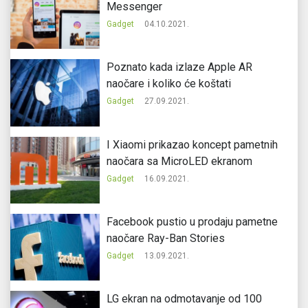
Messenger
Gadget
04.10.2021.
Poznato kada izlaze Apple AR
naočare i koliko će koštati
Gadget
27.09.2021.
I Xiaomi prikazao koncept pametnih
naočara sa MicroLED ekranom
Gadget
16.09.2021.
Facebook pustio u prodaju pametne
naočare Ray-Ban Stories
Gadget
13.09.2021.
LG ekran na odmotavanje od 100