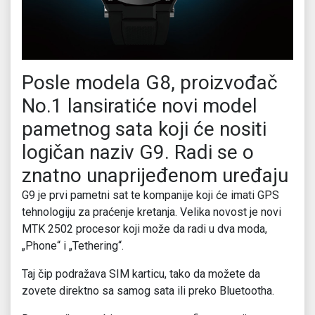
Posle modela G8, proizvođač
No.1 lansiratiće novi model
pametnog sata koji će nositi
logičan naziv G9. Radi se o
znatno unaprijeđenom uređaju
G9 je prvi pametni sat te kompanije koji će imati GPS
tehnologiju za praćenje kretanja. Velika novost je novi
MTK 2502 procesor koji može da radi u dva moda,
„Phone“ i „Tethering“.
Taj čip podražava SIM karticu, tako da možete da
zovete direktno sa samog sata ili preko Bluetootha.