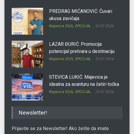
PREDRAG MIĆANOVIĆ: Čuvari
ukusa zavičaja
Majevica 2026
,
SPECIJAL
23.07.2026.
LAZAR ĐURIĆ: Promocija
potencijal pretvara u destinaciju
Majevica 2026
,
SPECIJAL
23.07.2026.
STEVICA LUKIĆ: Majevica je
idealna za avanturu na četiri točka
Majevica 2026
,
SPECIJAL
23.07.2026.
DRAGAN OSTOJIĆ: Moj karakter je
Newsletter!
iskovan na Majevici
Majevica 2026
,
SPECIJAL
23.07.2026.
Prijavite se za Newsletter! Ako želite da imate