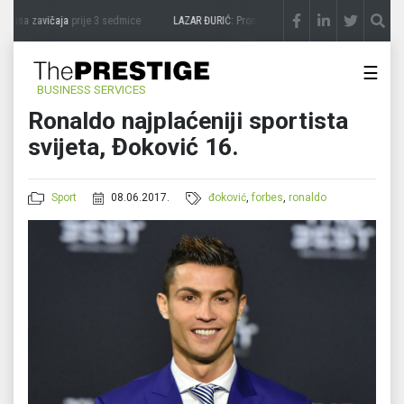
kusa zavičaja
prije 3 sedmice
LAZAR ĐURIĆ: Promocija potencijal pretvara u destina
☰
BUSINESS SERVICES
Ronaldo najplaćeniji sportista
svijeta, Đoković 16.
Sport
08.06.2017.
đoković
,
forbes
,
ronaldo