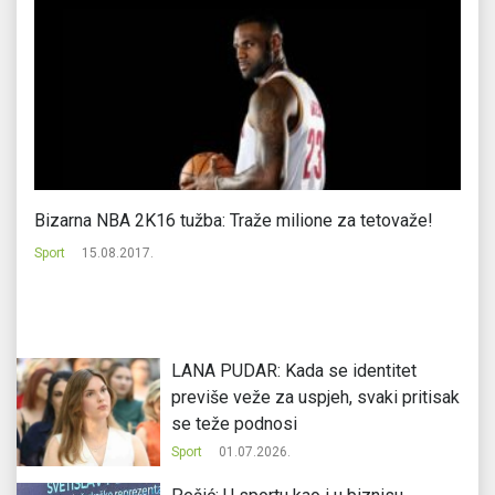
Bizarna NBA 2K16 tužba: Traže milione za tetovaže!
No
Sport
15.08.2017.
Sp
LANA PUDAR: Kada se identitet
previše veže za uspjeh, svaki pritisak
se teže podnosi
Sport
01.07.2026.