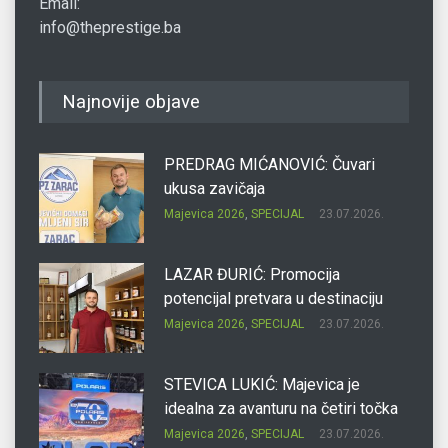
Email:
info@theprestige.ba
Najnovije objave
PREDRAG MIĆANOVIĆ: Čuvari
ukusa zavičaja
Majevica 2026
,
SPECIJAL
23.07.2026.
LAZAR ĐURIĆ: Promocija
potencijal pretvara u destinaciju
Majevica 2026
,
SPECIJAL
23.07.2026.
STEVICA LUKIĆ: Majevica je
idealna za avanturu na četiri točka
Majevica 2026
,
SPECIJAL
23.07.2026.