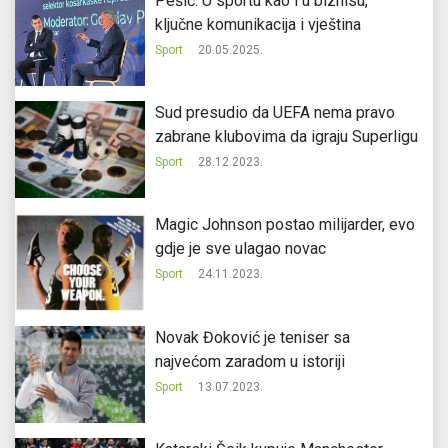
Pešić: U sportu kao i u biznisu,
ključne komunikacija i vještina
Sport
20.05.2025.
Sud presudio da UEFA nema pravo
zabrane klubovima da igraju Superligu
Sport
28.12.2023.
Magic Johnson postao milijarder, evo
gdje je sve ulagao novac
Sport
24.11.2023.
Novak Đoković je teniser sa
najvećom zaradom u istoriji
Sport
13.07.2023.