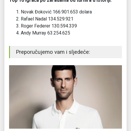
Top 10 igrača po zaradama od turnira u istoriji:
Novak Đoković 166.901.653 dolara
Rafael Nadal 134.529.921
Roger Federer 130.594.339
Andy Murray 63.254.625
Preporučujemo vam i sljedeće: