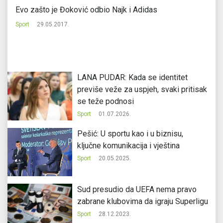
Evo zašto je Đoković odbio Najk i Adidas
S
Sport
29.05.2017.
Sp
LANA PUDAR: Kada se identitet
previše veže za uspjeh, svaki pritisak
se teže podnosi
Sport
01.07.2026.
Pešić: U sportu kao i u biznisu,
ključne komunikacija i vještina
Sport
20.05.2025.
Sud presudio da UEFA nema pravo
zabrane klubovima da igraju Superligu
Sport
28.12.2023.