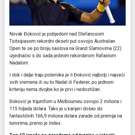
Novak Đoković je pobjedom nad Stefanosom
Tsitsipasom rekordni deseti put osvojio Australian
Open te se po broju naslova na Grand Slamovima (22)
izjednačio s do sada jedinim rekorderom Rafaelom
Nadalom.
I dok i dalje traju polemike je li Đoković najbolji i najveći
svih vremena ili su to Nadal ili Federer, po jednom
kriteriju nema dvojbe ko je prvi i nedostižan.
Đoković je trijumfom u Melbourneu osvojio 2 miliona i
115 hiljada dolara. Tako je u karijeri došao do
fantastičnih 166,9 miliona dolara zarade od premija na
turnirima, prenio je Index.