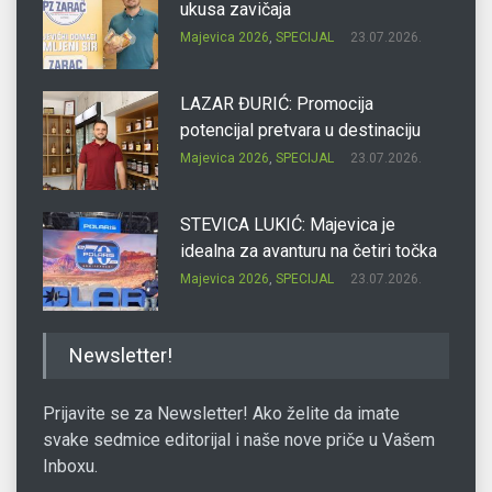
ukusa zavičaja
Majevica 2026
,
SPECIJAL
23.07.2026.
LAZAR ĐURIĆ: Promocija
potencijal pretvara u destinaciju
Majevica 2026
,
SPECIJAL
23.07.2026.
STEVICA LUKIĆ: Majevica je
idealna za avanturu na četiri točka
Majevica 2026
,
SPECIJAL
23.07.2026.
DRAGAN OSTOJIĆ: Moj karakter je
Newsletter!
iskovan na Majevici
Majevica 2026
,
SPECIJAL
23.07.2026.
Prijavite se za Newsletter! Ako želite da imate
svake sedmice editorijal i naše nove priče u Vašem
Inboxu.
SLAĐANA ZGONJANIN: Industrija