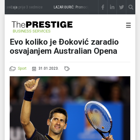
 zavičaja
prije 3 sedmice
LAZAR ĐURIĆ: Promocija potencijal pretvara u destinaciju
☰
BUSINESS SERVICES
Evo koliko je Đoković zaradio
osvajanjem Australian Opena
Sport
31.01.2023.