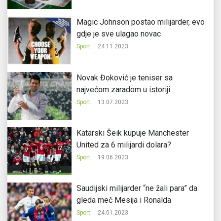
Magic Johnson postao milijarder, evo
gdje je sve ulagao novac
Sport
24.11.2023.
Novak Đoković je teniser sa
najvećom zaradom u istoriji
Sport
13.07.2023.
Katarski Šeik kupuje Manchester
United za 6 milijardi dolara?
Sport
19.06.2023.
Saudijski milijarder “ne žali para” da
gleda meč Mesija i Ronalda
Sport
24.01.2023.