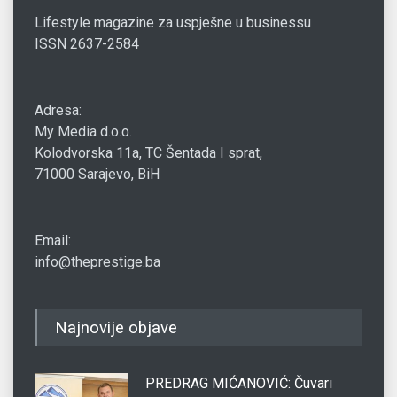
Lifestyle magazine za uspješne u businessu
ISSN 2637-2584
Adresa:
My Media d.o.o.
Kolodvorska 11a, TC Šentada I sprat,
71000 Sarajevo, BiH
Email:
info@theprestige.ba
Najnovije objave
PREDRAG MIĆANOVIĆ: Čuvari