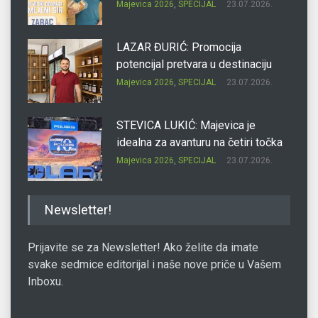
Majevica 2026
,
SPECIJAL
23.07.2026.
LAZAR ĐURIĆ: Promocija
potencijal pretvara u destinaciju
Majevica 2026
,
SPECIJAL
23.07.2026.
STEVICA LUKIĆ: Majevica je
idealna za avanturu na četiri točka
Majevica 2026
,
SPECIJAL
23.07.2026.
DRAGAN OSTOJIĆ: Moj karakter je
Newsletter!
iskovan na Majevici
Majevica 2026
,
SPECIJAL
23.07.2026.
Prijavite se za Newsletter! Ako želite da imate
svake sedmice editorijal i naše nove priče u Vašem
Inboxu.
SLAĐANA ZGONJANIN: Industrija
sa licem zajednice
Majevica 2026
,
SPECIJAL
23.07.2026.