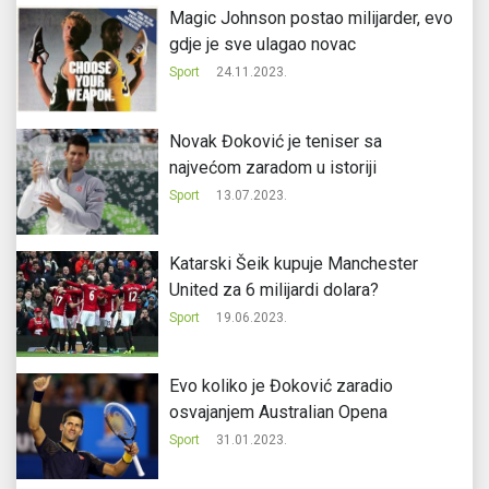
Magic Johnson postao milijarder, evo
gdje je sve ulagao novac
Sport
24.11.2023.
Novak Đoković je teniser sa
najvećom zaradom u istoriji
Sport
13.07.2023.
Katarski Šeik kupuje Manchester
United za 6 milijardi dolara?
Sport
19.06.2023.
Evo koliko je Đoković zaradio
osvajanjem Australian Opena
Sport
31.01.2023.