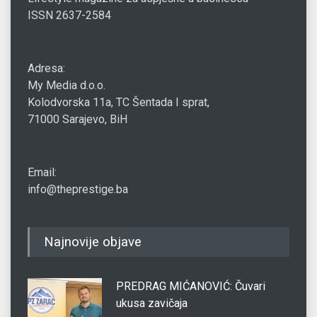
ISSN 2637-2584
Adresa:
My Media d.o.o.
Kolodvorska 11a, TC Šentada I sprat,
71000 Sarajevo, BiH
Email:
info@theprestige.ba
Najnovije objave
PREDRAG MIĆANOVIĆ: Čuvari
ukusa zavičaja