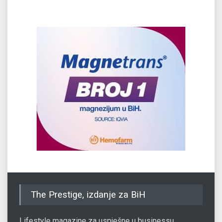
The Prestige, izdanje za BiH
Lifestyle magazine za uspješne u businessu