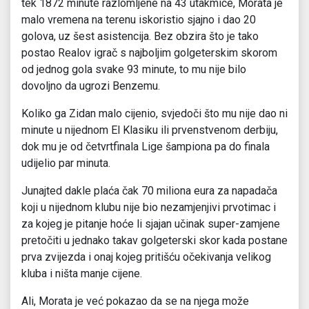
tek 1872 minute razlomljene na 43 utakmice, Morata je
malo vremena na terenu iskoristio sjajno i dao 20
golova, uz šest asistencija. Bez obzira što je tako
postao Realov igrač s najboljim golgeterskim skorom
od jednog gola svake 93 minute, to mu nije bilo
dovoljno da ugrozi Benzemu.
Koliko ga Zidan malo cijenio, svjedoči što mu nije dao ni
minute u nijednom El Klasiku ili prvenstvenom derbiju,
dok mu je od četvrtfinala Lige šampiona pa do finala
udijelio par minuta.
Junajted dakle plaća čak 70 miliona eura za napadača
koji u nijednom klubu nije bio nezamjenjivi prvotimac i
za kojeg je pitanje hoće li sjajan učinak super-zamjene
pretočiti u jednako takav golgeterski skor kada postane
prva zvijezda i onaj kojeg pritišću očekivanja velikog
kluba i ništa manje cijene.
Ali, Morata je već pokazao da se na njega može