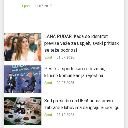
Sport
11.07.2017.
Sp
LANA PUDAR: Kada se identitet
previše veže za uspjeh, svaki pritisak
se teže podnosi
Sport
01.07.2026.
Pešić: U sportu kao i u biznisu,
ključne komunikacija i vještina
Sport
20.05.2025.
Sud presudio da UEFA nema pravo
zabrane klubovima da igraju Superligu
Sport
28.12.2023.