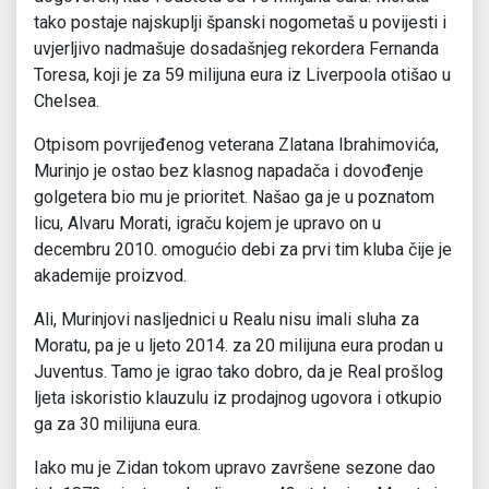
tako postaje najskuplji španski nogometaš u povijesti i
uvjerljivo nadmašuje dosadašnjeg rekordera Fernanda
Toresa, koji je za 59 milijuna eura iz Liverpoola otišao u
Chelsea.
Otpisom povrijeđenog veterana Zlatana Ibrahimovića,
Murinjo je ostao bez klasnog napadača i dovođenje
golgetera bio mu je prioritet. Našao ga je u poznatom
licu, Alvaru Morati, igraču kojem je upravo on u
decembru 2010. omogućio debi za prvi tim kluba čije je
akademije proizvod.
Ali, Murinjovi nasljednici u Realu nisu imali sluha za
Moratu, pa je u ljeto 2014. za 20 milijuna eura prodan u
Juventus. Tamo je igrao tako dobro, da je Real prošlog
ljeta iskoristio klauzulu iz prodajnog ugovora i otkupio
ga za 30 milijuna eura.
Iako mu je Zidan tokom upravo završene sezone dao