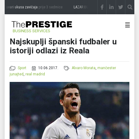
Čuvari ukusa zavičaja
prije 3 sedmice
LAZAR ĐURIĆ: Promocija potencijal pretvara 
☰
BUSINESS SERVICES
Najskuplji španski fudbaler u
istoriji odlazi iz Reala
Sport
10.06.2017.
Alvaro Morata
,
mančester
junajted
,
real madrid