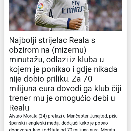
Najbolji strijelac Reala s
obzirom na (mizernu)
minutažu, odlazi iz kluba u
kojem je ponikao i gdje nikada
nije dobio priliku. Za 70
milijuna eura dovodi ga klub čiji
trener mu je omogućio debi u
Realu
Alvaro Morata (24) prelazi u Mančester Junajted, pišu
španski i engleski mediji, dodajući kako je posao
dogovoren, kao i odšteta od 70 milijuna eura. Morata