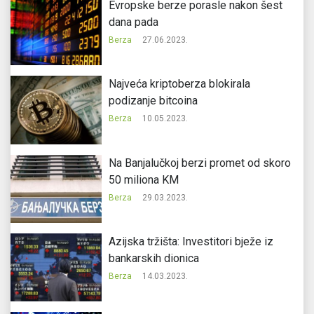
Evropske berze porasle nakon šest
dana pada
Berza
27.06.2023.
Najveća kriptoberza blokirala
podizanje bitcoina
Berza
10.05.2023.
Na Banjalučkoj berzi promet od skoro
50 miliona KM
Berza
29.03.2023.
Azijska tržišta: Investitori bježe iz
bankarskih dionica
Berza
14.03.2023.