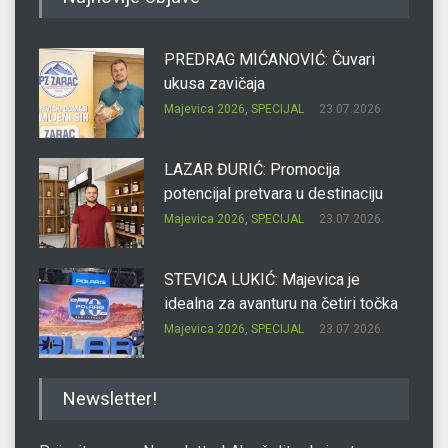
PREDRAG MIĆANOVIĆ: Čuvari
ukusa zavičaja
Majevica 2026
,
SPECIJAL
23.07.2026.
LAZAR ĐURIĆ: Promocija
potencijal pretvara u destinaciju
Majevica 2026
,
SPECIJAL
23.07.2026.
STEVICA LUKIĆ: Majevica je
idealna za avanturu na četiri točka
Majevica 2026
,
SPECIJAL
23.07.2026.
DRAGAN OSTOJIĆ: Moj karakter je
Newsletter!
iskovan na Majevici
Majevica 2026
,
SPECIJAL
23.07.2026.