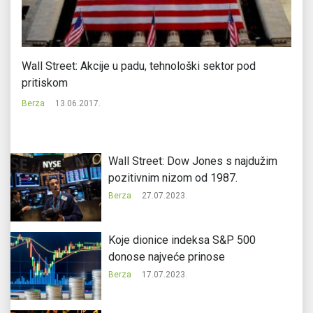
Wall Street: Akcije u padu, tehnološki sektor pod
Az
pritiskom
ra
Berza
13.06.2017.
Be
Wall Street: Dow Jones s najdužim
pozitivnim nizom od 1987.
Berza
27.07.2023.
Koje dionice indeksa S&P 500
donose najveće prinose
Berza
17.07.2023.