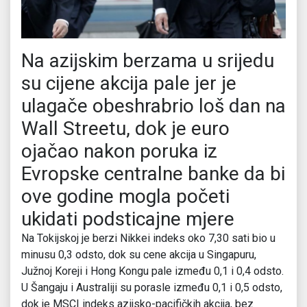
Na azijskim berzama u srijedu
su cijene akcija pale jer je
ulagače obeshrabrio loš dan na
Wall Streetu, dok je euro
ojačao nakon poruka iz
Evropske centralne banke da bi
ove godine mogla početi
ukidati podsticajne mjere
Na Tokijskoj je berzi Nikkei indeks oko 7,30 sati bio u
minusu 0,3 odsto, dok su cene akcija u Singapuru,
Južnoj Koreji i Hong Kongu pale između 0,1 i 0,4 odsto.
U Šangaju i Australiji su porasle između 0,1 i 0,5 odsto,
dok je MSCI indeks azijsko-pacifičkih akcija, bez