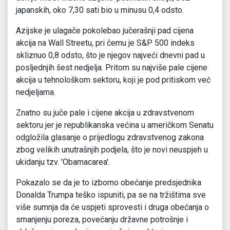
japanskih, oko 7,30 sati bio u minusu 0,4 odsto.
Azijske je ulagače pokolebao jučerašnji pad cijena
akcija na Wall Streetu, pri čemu je S&P 500 indeks
skliznuo 0,8 odsto, što je njegov najveći dnevni pad u
posljednjih šest nedjelja. Pritom su najviše pale cijene
akcija u tehnološkom sektoru, koji je pod pritiskom već
nedjeljama.
Znatno su juče pale i cijene akcija u zdravstvenom
sektoru jer je republikanska većina u američkom Senatu
odgložila glasanje o prijedlogu zdravstvenog zakona
zbog velikih unutrašnjih podjela, što je novi neuspjeh u
ukidanju tzv. ′Obamacarea′.
Pokazalo se da je to izborno obećanje predsjednika
Donalda Trumpa teško ispuniti, pa se na tržištima sve
više sumnja da će uspjeti sprovesti i druga obećanja o
smanjenju poreza, povećanju državne potrošnje i