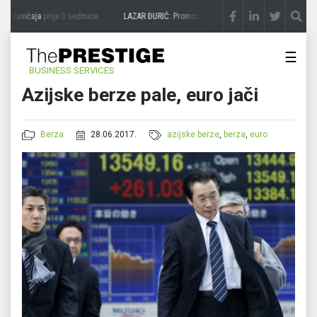
 zavičaja
prije 3 sedmice
LAZAR ĐURIĆ: Promocija potencijal pretvara u destinaciju
☰
BUSINESS SERVICES
Azijske berze pale, euro jači
Berza
28.06.2017.
azijske berze
,
berza
,
euro