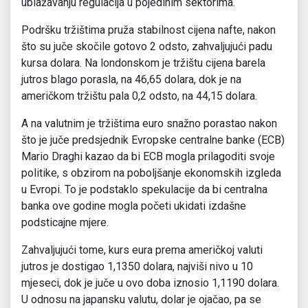
ublažavanju regulacija u pojedinim sektorima.
Podršku tržištima pruža stabilnost cijena nafte, nakon
što su juče skočile gotovo 2 odsto, zahvaljujući padu
kursa dolara. Na londonskom je tržištu cijena barela
jutros blago porasla, na 46,65 dolara, dok je na
američkom tržištu pala 0,2 odsto, na 44,15 dolara.
A na valutnim je tržištima euro snažno porastao nakon
što je juče predsjednik Evropske centralne banke (ECB)
Mario Draghi kazao da bi ECB mogla prilagoditi svoje
politike, s obzirom na poboljšanje ekonomskih izgleda
u Evropi. To je podstaklo spekulacije da bi centralna
banka ove godine mogla početi ukidati izdašne
podsticajne mjere.
Zahvaljujući tome, kurs eura prema američkoj valuti
jutros je dostigao 1,1350 dolara, najviši nivo u 10
mjeseci, dok je juče u ovo doba iznosio 1,1190 dolara.
U odnosu na japansku valutu, dolar je ojačao, pa se