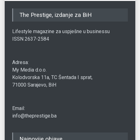
The Prestige, izdanje za BiH
Lifestyle magazine za uspješne u businessu
ISSN 2637-2584
Adresa:
My Media d.o.o.
Kolodvorska 11a, TC Šentada I sprat,
71000 Sarajevo, BiH
Email:
info@theprestige.ba
Najnovije objave