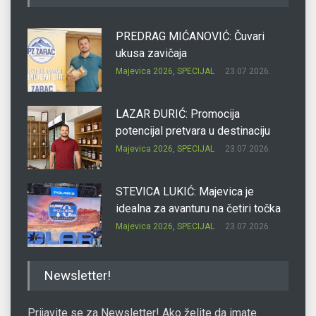
PREDRAG MIĆANOVIĆ: Čuvari
ukusa zavičaja
Majevica 2026
,
SPECIJAL
23.07.2026.
LAZAR ĐURIĆ: Promocija
potencijal pretvara u destinaciju
Majevica 2026
,
SPECIJAL
23.07.2026.
STEVICA LUKIĆ: Majevica je
idealna za avanturu na četiri točka
Majevica 2026
,
SPECIJAL
23.07.2026.
DRAGAN OSTOJIĆ: Moj karakter je
Newsletter!
iskovan na Majevici
Majevica 2026
,
SPECIJAL
23.07.2026.
Prijavite se za Newsletter! Ako želite da imate