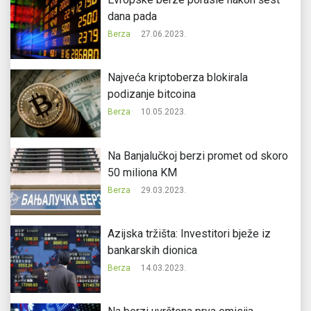
dana pada
Berza
27.06.2023.
Najveća kriptoberza blokirala
podizanje bitcoina
Berza
10.05.2023.
Na Banjalučkoj berzi promet od skoro
50 miliona KM
Berza
29.03.2023.
Azijska tržišta: Investitori bježe iz
bankarskih dionica
Berza
14.03.2023.