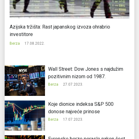
i
Azijska tržišta: Rast japanskog izvoza ohrabrio
Ev
investitore
m
Berza
17.08.2022.
Be
Wall Street: Dow Jones s najdužim
pozitivnim nizom od 1987.
Berza
27.07.2023.
Koje dionice indeksa S&P 500
donose najveće prinose
Berza
17.07.2023.
Evropske berze porasle nakon šest