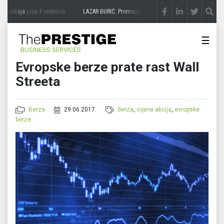
zavičaja
prije 3 sedmice
LAZAR ĐURIĆ: Promocija potencijal pretvara u destinaciju
pr
☰
BUSINESS SERVICES
Evropske berze prate rast Wall
Streeta
Berza
29.06.2017.
berza
,
cijene akcija
,
evropske
berze