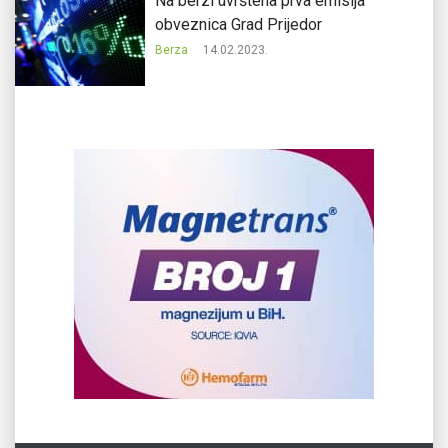
Na berzi uvrštena prva emisija
obveznica Grad Prijedor
Berza
14.02.2023.