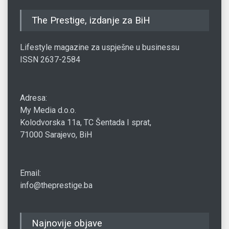
The Prestige, izdanje za BiH
Lifestyle magazine za uspješne u businessu
ISSN 2637-2584
Adresa:
My Media d.o.o.
Kolodvorska 11a, TC Šentada I sprat,
71000 Sarajevo, BiH
Email:
info@theprestige.ba
Najnovije objave