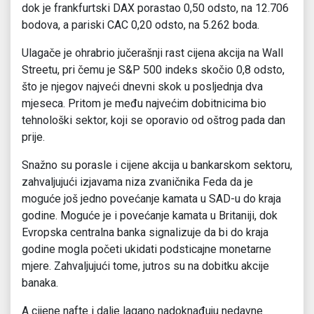
dok je frankfurtski DAX porastao 0,50 odsto, na 12.706
bodova, a pariski CAC 0,20 odsto, na 5.262 boda.
Ulagače je ohrabrio jučerašnji rast cijena akcija na Wall
Streetu, pri čemu je S&P 500 indeks skočio 0,8 odsto,
što je njegov najveći dnevni skok u posljednja dva
mjeseca. Pritom je među najvećim dobitnicima bio
tehnološki sektor, koji se oporavio od oštrog pada dan
prije.
Snažno su porasle i cijene akcija u bankarskom sektoru,
zahvaljujući izjavama niza zvaničnika Feda da je
moguće još jedno povećanje kamata u SAD-u do kraja
godine. Moguće je i povećanje kamata u Britaniji, dok
Evropska centralna banka signalizuje da bi do kraja
godine mogla početi ukidati podsticajne monetarne
mjere. Zahvaljujući tome, jutros su na dobitku akcije
banaka.
A cijene nafte i dalje lagano nadoknađuju nedavne