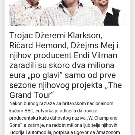
Trojac Džeremi Klarkson,
Ričard Hemond, Džejms Mej i
njihov producent Endi Vilman
zaradili su skoro dva miliona
eura „po glavi“ samo od prve
sezone njihovog projekta „The
Grand Tour“
Nakon burnog razlaza sa britanskom nacionalnom
kućom BBC, četvorka je odlučila da osnuje
producentsku kuću duhovitog naziva „W. Chump and
Sons“, a zatim je, na radost miliona ljubitelja njihovih
ludorija i automobila, potpisala ugovor sa Amazonom.