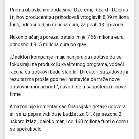
Prema objavljenim podacima, Džeremi, Ričard i Džejms
i njihov producent su prihodovali vrtoglavih 8,39 miliona
funti, odnosno 9,56 miliona eura, za prvih 13 epizoda.
Nakon plaćanja poreza, ostalo im je 7,66 miliona eura,
odnosno 1,915 miliona eura po glavi.
„Direktori kompanije imaju namjeru da nastave da se
fokusiraju na produkciju kvalitetnog programa, vodeći
računa da troškovi budu stabilni. Direktori su zadovoljni
rezultatima prošle godine i nastaviće da traže nove
poslovne mogućnosti“, navodi se u saopštenju njihove
firme.
Amazon nije komentarisao finansijske detalje ugovora,
ali se iz papira vidi da je budžet za GT, čija sezona 2
uskoro izlazi, daleko manji od 160 miliona funti o čemu
se spekulisalo.