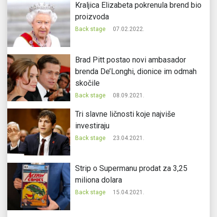
Kraljica Elizabeta pokrenula brend bio
proizvoda
Back stage
07.02.2022.
Brad Pitt postao novi ambasador
brenda De’Longhi, dionice im odmah
skočile
Back stage
08.09.2021.
Tri slavne ličnosti koje najviše
investiraju
Back stage
23.04.2021.
Strip o Supermanu prodat za 3,25
miliona dolara
Back stage
15.04.2021.