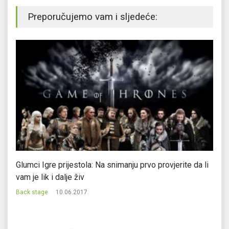
Preporučujemo vam i sljedeće:
Glumci Igre prijestola: Na snimanju prvo provjerite da li
Ča
vam je lik i dalje živ
Ba
Back stage
10.06.2017.