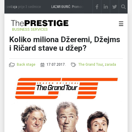
a zavičaja
prije 3 sedmice
LAZAR ĐURIĆ: Promocija potencijal pretvara u destinaciju
☰
BUSINESS SERVICES
Koliko miliona Džeremi, Džejms
i Ričard stave u džep?
Back stage
17.07.2017.
The Grand Tour
,
zarada