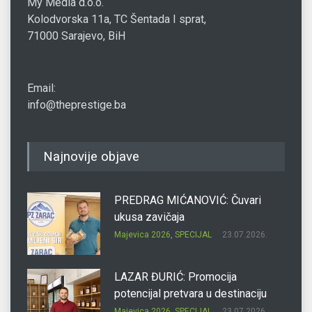
My Media d.o.o.
Kolodvorska 11a, TC Šentada I sprat,
71000 Sarajevo, BiH
Email:
info@theprestige.ba
Najnovije objave
PREDRAG MIĆANOVIĆ: Čuvari
ukusa zavičaja
Majevica 2026
,
SPECIJAL
23.07.2026.
LAZAR ĐURIĆ: Promocija
potencijal pretvara u destinaciju
Majevica 2026
,
SPECIJAL
23.07.2026.