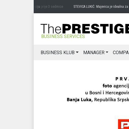
l pretvara u destinaciju
prije 3 sedmice
STEVICA LUKIĆ: Majevica je idealna za avan
BUSINESS SERVICES
BUSINESS KLUB
MANAGER
COMPA