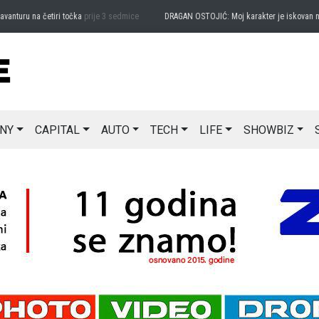
turu na četiri točka
prije 3 sedmice
DRAGAN OSTOJIĆ: Moj karakter je iskovan na M
NY
CAPITAL
AUTO
TECH
LIFE
SHOWBIZ