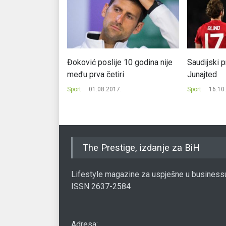
 postupak protiv
Đoković poslije 10 godina nije
Saudijski 
među prva četiri
Junajted
.
Sport
01.08.2017.
Sport
16.10
The Prestige, izdanje za BiH
Lifestyle magazine za uspješne u business
ISSN 2637-2584
Adresa: