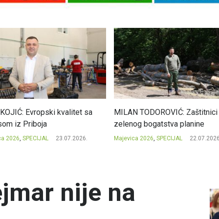
KOJIĆ: Evropski kvalitet sa
MILAN TODOROVIĆ: Zaštitnici
som iz Priboja
zelenog bogatstva planine
ca 2026
,
SPECIJAL
23.07.2026.
Majevica 2026
,
SPECIJAL
22.07.2026
jmar nije na