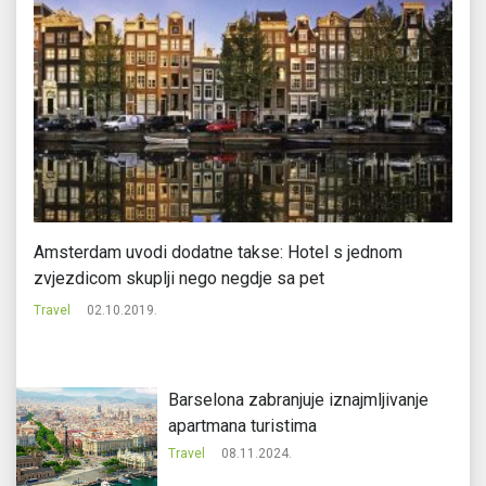
Amsterdam uvodi dodatne takse: Hotel s jednom
Na
zvjezdicom skuplji nego negdje sa pet
Tr
Travel
02.10.2019.
Barselona zabranjuje iznajmljivanje
apartmana turistima
Travel
08.11.2024.