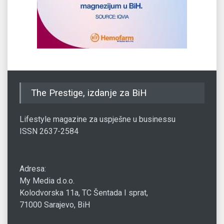
The Prestige, izdanje za BiH
Lifestyle magazine za uspješne u businessu
ISSN 2637-2584
Adresa:
My Media d.o.o.
Kolodvorska 11a, TC Šentada I sprat,
71000 Sarajevo, BiH