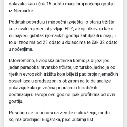
dolazaka kao i čak 15 odsto manji broj noćenja gostiju
iz Njemačke.
Podatak potvrđuju i mjesečni izvještaji o stanju tržišta
koje svaki mjesec objavljuje HTZ, a koji otkrivaju kako
su najveći gubitak njemačkih gostiju zabilježili u maju, i
to u iznosima od 23 odsto u dolascima te čak 32 odsto
u noćenjima.
Istovremeno, Evropska putnička komisija bilježi još
jedan paradoks: hrvatsko tržište, uz tursko, jedno je od
rijetkih evropskih tržišta koje bilježi pad broja njemačkih
posjetilaca u predsezoni s obzirom na to da analize
pokazuju kako je većina popularnih turističkih
destinacija u Evropi ove godine ipak profitirala od ovih
gostiju.
Posebno se to odnosi na zemlje u okruženju, među
kojima prednjači Bugarska, piše Jutarnji list.