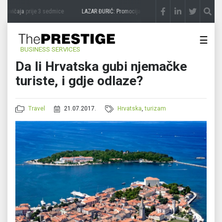
zavičaja
prije 3 sedmice
LAZAR ĐURIĆ: Promocija potencijal pretvara u destinaciju
pr
☰
BUSINESS SERVICES
Da li Hrvatska gubi njemačke
turiste, i gdje odlaze?
Travel
21.07.2017.
Hrvatska
,
turizam