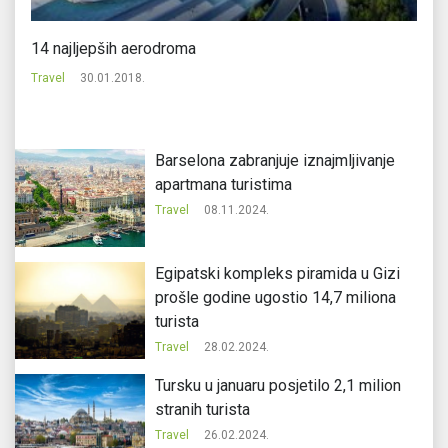
14 najljepših aerodroma
Se
Travel
30.01.2018.
Tr
Barselona zabranjuje iznajmljivanje
apartmana turistima
Travel
08.11.2024.
Egipatski kompleks piramida u Gizi
prošle godine ugostio 14,7 miliona
turista
Travel
28.02.2024.
Tursku u januaru posjetilo 2,1 milion
stranih turista
Travel
26.02.2024.