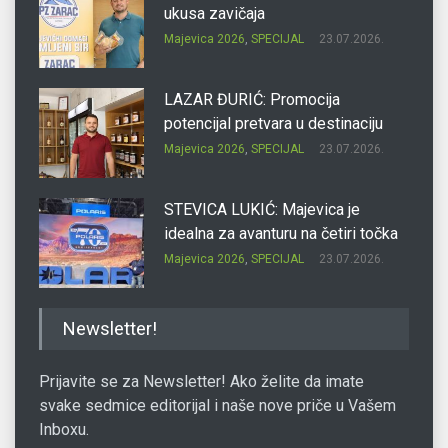
ukusa zavičaja
Majevica 2026
,
SPECIJAL
23.07.2026.
LAZAR ĐURIĆ: Promocija
potencijal pretvara u destinaciju
Majevica 2026
,
SPECIJAL
23.07.2026.
STEVICA LUKIĆ: Majevica je
idealna za avanturu na četiri točka
Majevica 2026
,
SPECIJAL
23.07.2026.
DRAGAN OSTOJIĆ: Moj karakter je
Newsletter!
iskovan na Majevici
Majevica 2026
,
SPECIJAL
23.07.2026.
Prijavite se za Newsletter! Ako želite da imate
svake sedmice editorijal i naše nove priče u Vašem
Inboxu.
SLAĐANA ZGONJANIN: Industrija