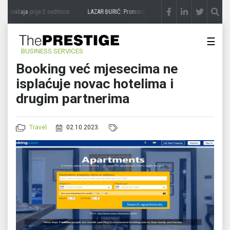
 zavičaja
prije 3 sedmice
LAZAR ĐURIĆ: Promocija potencijal pretvara u destinaciju
☰
BUSINESS SERVICES
Booking već mjesecima ne
isplaćuje novac hotelima i
drugim partnerima
Travel
02.10.2023.