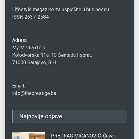
Lifestyle magazine za uspješne u businessu
ISSN 2637-2584
Adresa:
My Media d.o.o.
Kolodvorska 11a, TC Šentada I sprat,
71000 Sarajevo, BiH
Email:
info@theprestige.ba
Najnovije objave
PREDRAG MIĆANOVIĆ: Čuvari