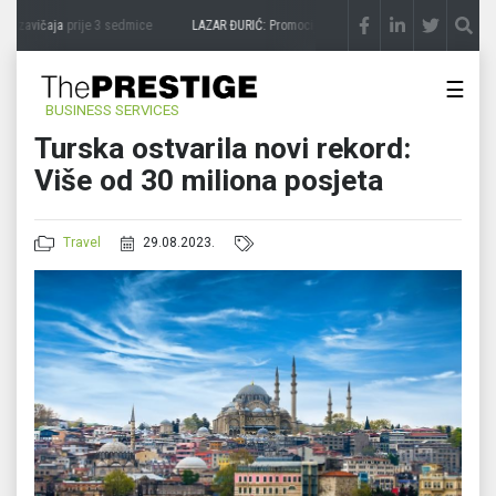
 zavičaja
prije 3 sedmice
LAZAR ĐURIĆ: Promocija potencijal pretvara u destinaciju
☰
BUSINESS SERVICES
Turska ostvarila novi rekord:
Više od 30 miliona posjeta
Travel
29.08.2023.