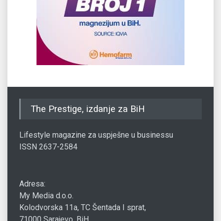
The Prestige, izdanje za BiH
Lifestyle magazine za uspješne u businessu
ISSN 2637-2584
Adresa:
My Media d.o.o.
Kolodvorska 11a, TC Šentada I sprat,
71000 Sarajevo, BiH