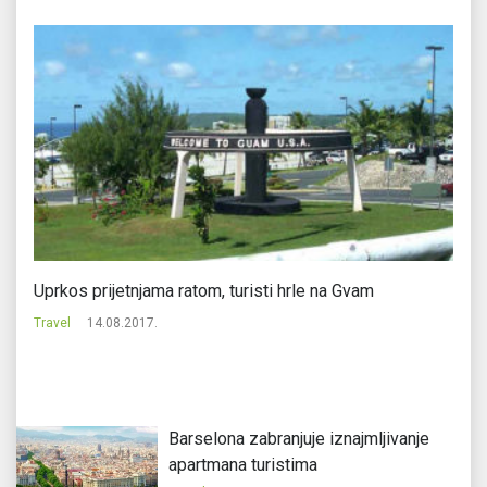
Uprkos prijetnjama ratom, turisti hrle na Gvam
Ov
Travel
14.08.2017.
Tr
Barselona zabranjuje iznajmljivanje
apartmana turistima