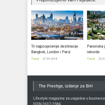
m na gubitku od
Tri najposjećenije destinacije:
Panonska j
olara
Bangkok, London i Pariz
rekorde
0.
Travel
27.09.2018.
Travel
25.0
The Prestige, izdanje za BiH
Lifestyle magazine za uspješne u business
ISSN 2637-2584