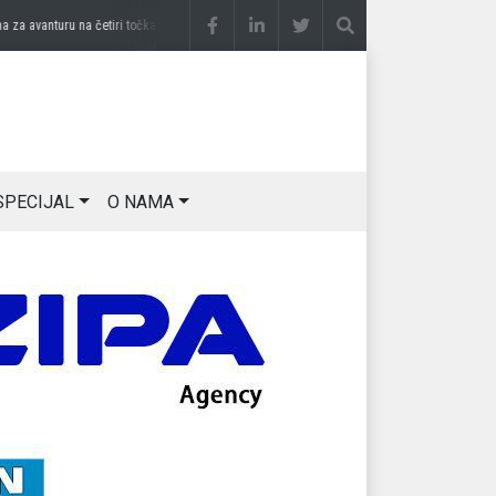
avanturu na četiri točka
prije 3 sedmice
DRAGAN OSTOJIĆ: Moj karakter je iskovan 
SPECIJAL
O NAMA