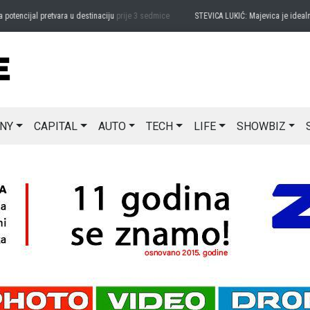
ncijal pretvara u destinaciju
prije 3 sedmice
STEVICA LUKIĆ: Majevica je idealna za 
NY
CAPITAL
AUTO
TECH
LIFE
SHOWBIZ