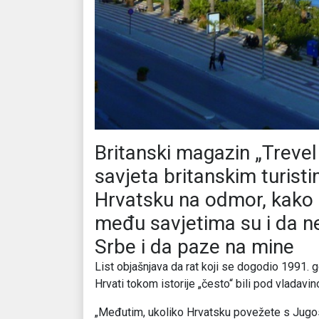
Britanski magazin „Trevel
savjeta britanskim turist
Hrvatsku na odmor, kako d
među savjetima su i da n
Srbe i da paze na mine
List objašnjava da rat koji se dogodio 1991. g
Hrvati tokom istorije „često“ bili pod vladavin
„Međutim, ukoliko Hrvatsku povežete s Jugosla