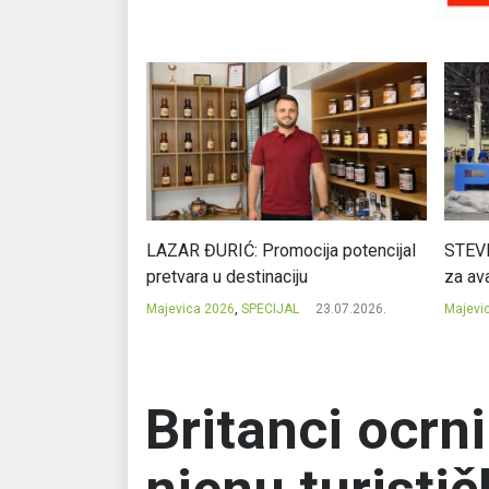
Ć: Čuvari ukusa
LAZAR ĐURIĆ: Promocija potencijal
STEVI
pretvara u destinaciju
za ava
23.07.2026.
Majevica 2026
,
SPECIJAL
23.07.2026.
Majevi
Britanci ocrni