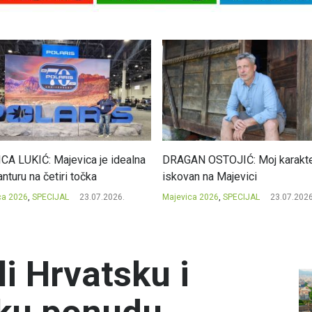
CA LUKIĆ: Majevica je idealna
DRAGAN OSTOJIĆ: Moj karakte
nturu na četiri točka
iskovan na Majevici
ca 2026
,
SPECIJAL
23.07.2026.
Majevica 2026
,
SPECIJAL
23.07.2026
li Hrvatsku i