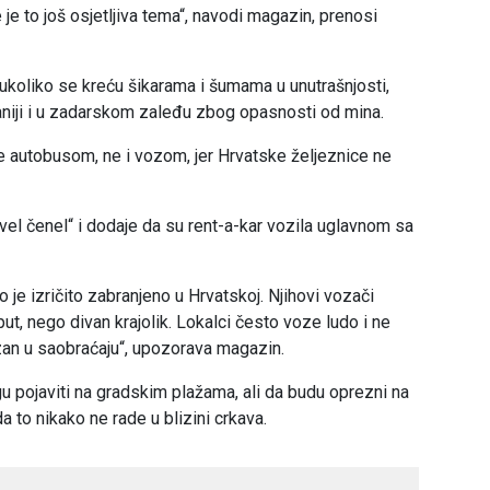
je to još osjetljiva tema“, navodi magazin, prenosi
 ukoliko se kreću šikarama i šumama u unutrašnjosti,
niji i u zadarskom zaleđu zbog opasnosti od mina.
e autobusom, ne i vozom, jer Hrvatske željeznice ne
evel čenel“ i dodaje da su rent-a-kar vozila uglavnom sa
 je izričito zabranjeno u Hrvatskoj. Njihovi vozači
ut, nego divan krajolik. Lokalci često voze ludo i ne
ezan u saobraćaju“, upozorava magazin.
gu pojaviti na gradskim plažama, ali da budu oprezni na
da to nikako ne rade u blizini crkava.