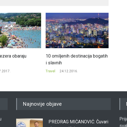
ezera obaraju
10 omiljenih destinacija bogatih
Turci 
i slavnih
svijetu
7.2017.
Travel
24.12.2016.
Travel
Najnovije objave
u
Pri
PREDRAG MIĆANOVIĆ: Čuvari
sva