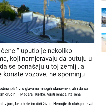
 čenel“ uputio je nekoliko
ima, koji namjeravaju da putuju u
a se ponašaju u toj zemlji, a
e koriste vozove, ne spominju
odine još živi u glavama mnogih stanovnika, ali i da su
om drugih — Mađara, Turaka, Austrijanaca, Italijana.
vijom, lako ćete im dići živce. Nemojte ih slučajno zvati