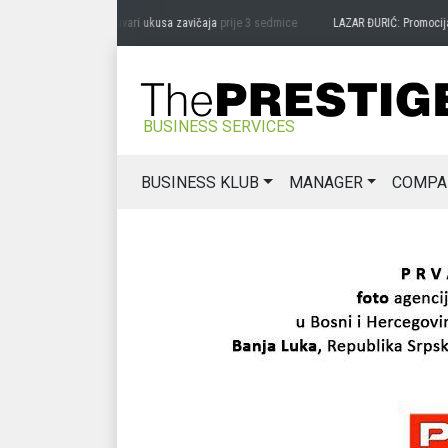
RAG MIĆANOVIĆ: Čuvari ukusa zavičaja
prije 3 sedmice
LAZAR ĐURIĆ: Promocija pote
BUSINESS SERVICES
BUSINESS KLUB
MANAGER
COMPA