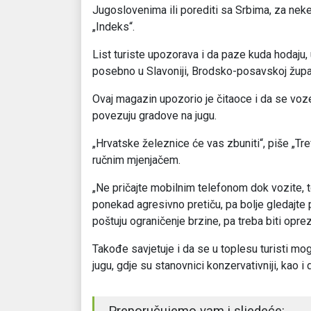
Jugoslovenima ili porediti sa Srbima, za neke 
„Indeks“.
List turiste upozorava i da paze kuda hodaju,
posebno u Slavoniji, Brodsko-posavskoj župa
Ovaj magazin upozorio je čitaoce i da se voz
povezuju gradove na jugu.
„Hrvatske železnice će vas zbuniti“, piše „Tr
ručnim mjenjačem.
„Ne pričajte mobilnim telefonom dok vozite, to
ponekad agresivno pretiču, pa bolje gledajte p
poštuju ograničenje brzine, pa treba biti opr
Takođe savjetuje i da se u toplesu turisti mo
jugu, gdje su stanovnici konzervativniji, kao i 
Preporučujemo vam i sljedeće: