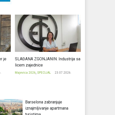
r je
SLAĐANA ZGONJANIN: Industrija sa
NIKOLA GAVRIĆ: L
licem zajednice
regionalni uspje
.
Majevica 2026
,
SPECIJAL
23.07.2026.
Majevica 2026
,
SPEC
Barselona zabranjuje
iznajmljivanje apartmana
turistima