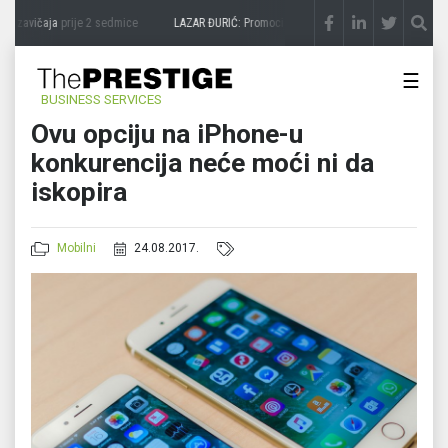
 zavičaja
prije 2 sedmice
LAZAR ĐURIĆ: Promocija potencijal pretvara u destinaciju
☰
BUSINESS SERVICES
Ovu opciju na iPhone-u
konkurencija neće moći ni da
iskopira
Mobilni
24.08.2017.