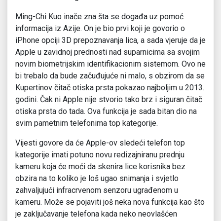
Ming-Chi Kuo inače zna šta se događa uz pomoć
informacija iz Azije. On je bio prvi koji je govorio o
iPhone opciji 3D prepoznavanja lica, a sada vjeruje da je
Apple u zavidnoj prednosti nad suparnicima sa svojim
novim biometrijskim identifikacionim sistemom. Ovo ne
bi trebalo da bude začuđujuće ni malo, s obzirom da se
Kupertinov čitač otiska prsta pokazao najboljim u 2013.
godini. Čak ni Apple nije stvorio tako brz i siguran čitač
otiska prsta do tada. Ova funkcija je sada bitan dio na
svim pametnim telefonima top kategorije.
Vijesti govore da će Apple-ov sledeći telefon top
kategorije imati potuno novu redizajniranu prednju
kameru koja će moći da skenira lice korisnika bez
obzira na to koliko je loš ugao snimanja i svjetlo
zahvaljujući infracrvenom senzoru ugrađenom u
kameru. Može se pojaviti još neka nova funkcija kao što
je zaključavanje telefona kada neko neovlašćen