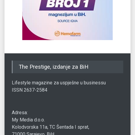
The Prestige, izdanje za BiH
Lifestyle magazine za uspješne u businessu
ISSN 2637-2584
Adresa:
My Media d.o.o.
Kolodvorska 11a, TC Šentada I sprat,
71000 Sarajevo, BiH