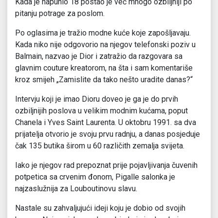
Kada je napunio 18 postao je već mnogo ozbiljniji po
pitanju potrage za poslom.
Po oglasima je tražio modne kuće koje zapošljavaju.
Kada niko nije odgovorio na njegov telefonski poziv u
Balmain, nazvao je Dior i zatražio da razgovara sa
glavnim couture kreatorom, na šta i sam komentariše
kroz smijeh „Zamislite da tako nešto uradite danas?“
Intervju koji je imao Dioru doveo je ga je do prvih
ozbiljnijih poslova u velikim modnim kućama, poput
Chanela i Yves Saint Laurenta. U oktobru 1991. sa dva
prijatelja otvorio je svoju prvu radnju, a danas posjeduje
čak 135 butika širom u 60 različith zemalja svijeta.
Iako je njegov rad prepoznat prije pojavljivanja čuvenih
potpetica sa crvenim đonom, Pigalle salonka je
najzaslužnija za Louboutinovu slavu.
Nastale su zahvaljujući ideji koju je dobio od svojih