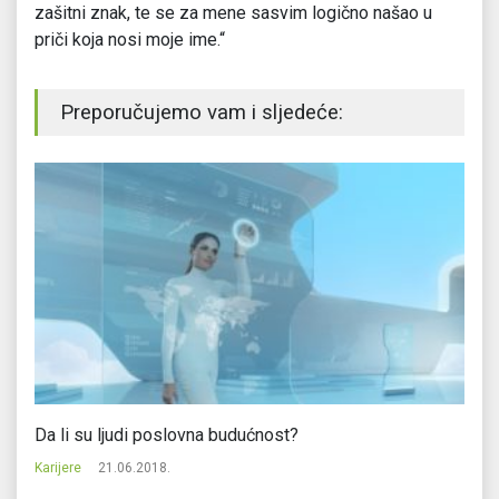
zašitni znak, te se za mene sasvim logično našao u
priči koja nosi moje ime.“
Preporučujemo vam i sljedeće:
Da li su ljudi poslovna budućnost?
Ko
Karijere
21.06.2018.
Ka