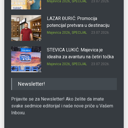
Majevica 2026
,
SPECIJAL
23.07.2026.
LAZAR ĐURIĆ: Promocija
potencijal pretvara u destinaciju
Majevica 2026
,
SPECIJAL
23.07.2026.
STEVICA LUKIĆ: Majevica je
idealna za avanturu na četiri točka
Majevica 2026
,
SPECIJAL
23.07.2026.
DRAGAN OSTOJIĆ: Moj karakter je
Newsletter!
iskovan na Majevici
Majevica 2026
,
SPECIJAL
23.07.2026.
Prijavite se za Newsletter! Ako želite da imate
svake sedmice editorijal i naše nove priče u Vašem
Inboxu.
SLAĐANA ZGONJANIN: Industrija
sa licem zajednice
Majevica 2026
,
SPECIJAL
23.07.2026.