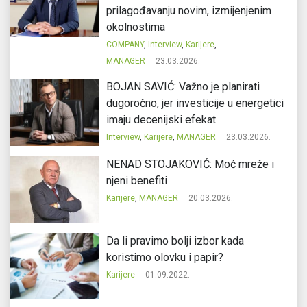
prilagođavanju novim, izmijenjenim
okolnostima
COMPANY
,
Interview
,
Karijere
,
MANAGER
23.03.2026.
BOJAN SAVIĆ: Važno je planirati
dugoročno, jer investicije u energetici
imaju decenijski efekat
Interview
,
Karijere
,
MANAGER
23.03.2026.
NENAD STOJAKOVIĆ: Moć mreže i
njeni benefiti
Karijere
,
MANAGER
20.03.2026.
Da li pravimo bolji izbor kada
koristimo olovku i papir?
Karijere
01.09.2022.