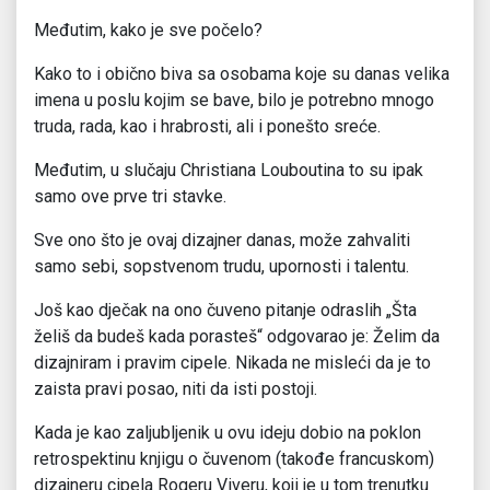
Međutim, kako je sve počelo?
Kako to i obično biva sa osobama koje su danas velika
imena u poslu kojim se bave, bilo je potrebno mnogo
truda, rada, kao i hrabrosti, ali i ponešto sreće.
Međutim, u slučaju Christiana Louboutina to su ipak
samo ove prve tri stavke.
Sve ono što je ovaj dizajner danas, može zahvaliti
samo sebi, sopstvenom trudu, upornosti i talentu.
Još kao dječak na ono čuveno pitanje odraslih „Šta
želiš da budeš kada porasteš“ odgovarao je: Želim da
dizajniram i pravim cipele. Nikada ne misleći da je to
zaista pravi posao, niti da isti postoji.
Kada je kao zaljubljenik u ovu ideju dobio na poklon
retrospektinu knjigu o čuvenom (takođe francuskom)
dizajneru cipela Rogeru Viveru, koji je u tom trenutku