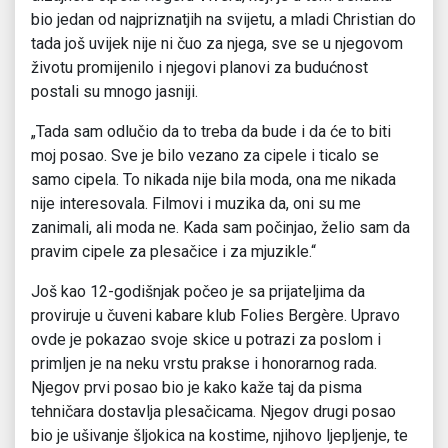
bio jedan od najpriznatjih na svijetu, a mladi Christian do
tada još uvijek nije ni čuo za njega, sve se u njegovom
životu promijenilo i njegovi planovi za budućnost
postali su mnogo jasniji.
„Tada sam odlučio da to treba da bude i da će to biti
moj posao. Sve je bilo vezano za cipele i ticalo se
samo cipela. To nikada nije bila moda, ona me nikada
nije interesovala. Filmovi i muzika da, oni su me
zanimali, ali moda ne. Kada sam počinjao, želio sam da
pravim cipele za plesačice i za mjuzikle.“
Još kao 12-godišnjak počeo je sa prijateljima da
proviruje u čuveni kabare klub Folies Bergère. Upravo
ovde je pokazao svoje skice u potrazi za poslom i
primljen je na neku vrstu prakse i honorarnog rada.
Njegov prvi posao bio je kako kaže taj da pisma
tehničara dostavlja plesačicama. Njegov drugi posao
bio je ušivanje šljokica na kostime, njihovo ljepljenje, te