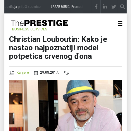
 zavičaja
prije 3 sedmice
LAZAR ĐURIĆ: Promocija potencijal pretvara u destinaciju
☰
BUSINESS SERVICES
Christian Louboutin: Kako je
nastao najpoznatiji model
potpetica crvenog đona
Karijere
29.08.2017.