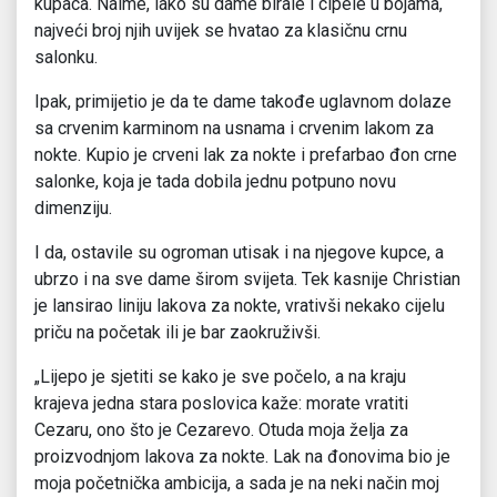
kupaca. Naime, iako su dame birale i cipele u bojama,
najveći broj njih uvijek se hvatao za klasičnu crnu
salonku.
Ipak, primijetio je da te dame takođe uglavnom dolaze
sa crvenim karminom na usnama i crvenim lakom za
nokte. Kupio je crveni lak za nokte i prefarbao đon crne
salonke, koja je tada dobila jednu potpuno novu
dimenziju.
I da, ostavile su ogroman utisak i na njegove kupce, a
ubrzo i na sve dame širom svijeta. Tek kasnije Christian
je lansirao liniju lakova za nokte, vrativši nekako cijelu
priču na početak ili je bar zaokruživši.
„Lijepo je sjetiti se kako je sve počelo, a na kraju
krajeva jedna stara poslovica kaže: morate vratiti
Cezaru, ono što je Cezarevo. Otuda moja želja za
proizvodnjom lakova za nokte. Lak na đonovima bio je
moja početnička ambicija, a sada je na neki način moj