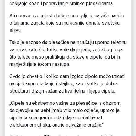
češljanje kose i popravljanje šminke plesačicama.
Ali upravo ovo mjesto bilo je ono gdje je najviše naučio
o tajnama zanata koje su mu kasnije donele svjetsku
slavu.
Tako je saznao da plesačice ne naručuju uporno teletinu
za ručak zato što toliko vole da je jedu, već zbog toga
što teleće meso praktikuju da stave u cipele, da bi ih
manje žuljale tokom nastupa.
Ovde je shvatio i koliko sam izgled cipele može uticati
na cjelokupno izdanje i stajling, kao i koliko je dobra
struktura i dizajn važan za kvalitetnu i lijepu cipelu.
„Cipele su ekstremno važne za plesačice, s obzirom
da djevojke na sebi imaju vrlo malo odjeće, upravo je
cipela ta koja gradi imidž i daje upečatljivost
cjelokupnom utisku, ona je najvažnije oružije.“