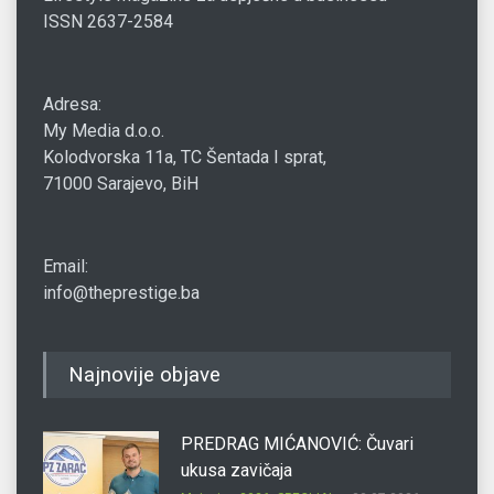
ISSN 2637-2584
Adresa:
My Media d.o.o.
Kolodvorska 11a, TC Šentada I sprat,
71000 Sarajevo, BiH
Email:
info@theprestige.ba
Najnovije objave
PREDRAG MIĆANOVIĆ: Čuvari
ukusa zavičaja