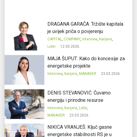
DRAGANA GARAČA: Tržište kapitala
je uvijek priča o povjerenju
CAPITAL
,
COMPANY
,
Interview
,
Karijere
,
Lider
12.05.2026.
MAJA ŠUPUT: Kako do koncesije za
energetske projekte
Interview
,
Karijere
,
MANAGER
23.03.2026.
DENIS STEVANOVIĆ: Čuvamo
energiju i prirodne resurse
Interview
,
Karijere
,
Lider
,
MANAGER
23.03.2026.
NIKICA VRANJEŠ: Ključ gasne
energetske stabilnosti RS je u