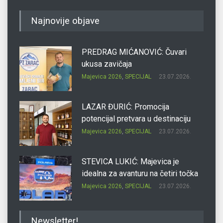
Najnovije objave
PREDRAG MIĆANOVIĆ: Čuvari
ukusa zavičaja
Majevica 2026
,
SPECIJAL
23.07.2026.
LAZAR ĐURIĆ: Promocija
potencijal pretvara u destinaciju
Majevica 2026
,
SPECIJAL
23.07.2026.
STEVICA LUKIĆ: Majevica je
idealna za avanturu na četiri točka
Majevica 2026
,
SPECIJAL
23.07.2026.
DRAGAN OSTOJIĆ: Moj karakter je
Newsletter!