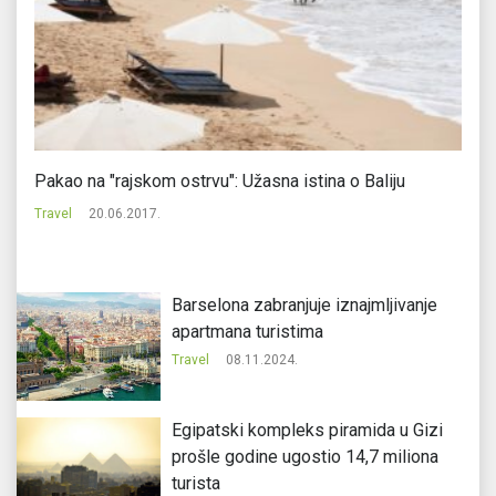
Pakao na "rajskom ostrvu": Užasna istina o Baliju
Sk
Travel
20.06.2017.
Tr
Barselona zabranjuje iznajmljivanje
apartmana turistima
Travel
08.11.2024.
Egipatski kompleks piramida u Gizi
prošle godine ugostio 14,7 miliona
turista