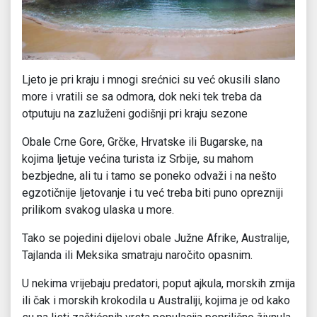
Ljeto je pri kraju i mnogi srećnici su već okusili slano
more i vratili se sa odmora, dok neki tek treba da
otputuju na zazluženi godišnji pri kraju sezone
Obale Crne Gore, Grčke, Hrvatske ili Bugarske, na
kojima ljetuje većina turista iz Srbije, su mahom
bezbjedne, ali tu i tamo se poneko odvaži i na nešto
egzotičnije ljetovanje i tu već treba biti puno oprezniji
prilikom svakog ulaska u more.
Tako se pojedini dijelovi obale Južne Afrike, Australije,
Tajlanda ili Meksika smatraju naročito opasnim.
U nekima vrijebaju predatori, poput ajkula, morskih zmija
ili čak i morskih krokodila u Australiji, kojima je od kako