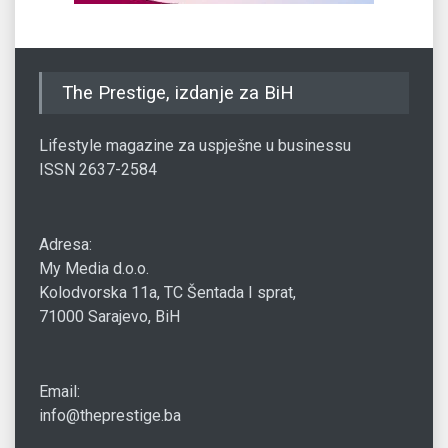
The Prestige, izdanje za BiH
Lifestyle magazine za uspješne u businessu
ISSN 2637-2584
Adresa:
My Media d.o.o.
Kolodvorska 11a, TC Šentada I sprat,
71000 Sarajevo, BiH
Email:
info@theprestige.ba