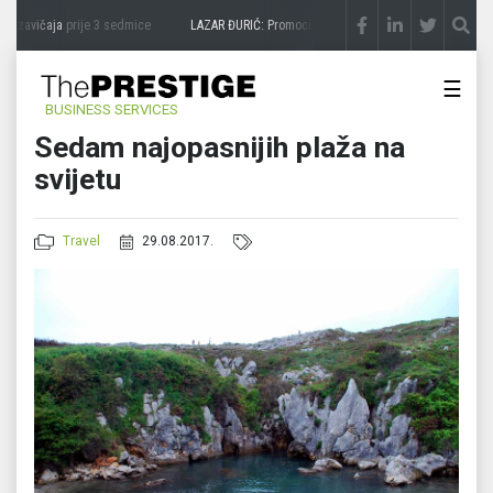
 zavičaja
prije 3 sedmice
LAZAR ĐURIĆ: Promocija potencijal pretvara u destinaciju
☰
BUSINESS SERVICES
Sedam najopasnijih plaža na
svijetu
Travel
29.08.2017.