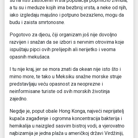
su na listi zaštićenih vrsta populacija poprilično živnula,
a tu su i meduze kojih ima bezbroj vrsta, a neke od njih,
iako izgledaju majušno i potpuno bezazleno, mogu da
budu i zaista smrtonosne.
Pogotovo za djecu, čiji organizam još nije dovoljno
razvijen i snažan da se izbori s nervnim otrovima koje
ispuštaju pipci ovih prelijepih ali nerijetko i veoma
opasnih mekušaca.
I tu nije kraj, jer se mora znati da okean nije isto što i
mirno more, te tako u Meksiku snažne morske struje
predstavljaju veću opasnost za neoprezne i
neinformisane turiste od svih morskih životinja
zajedno.
Negdje je, poput obale Hong Konga, najveći neprijatelj
kupača zagađenje i ogromna koncentracija bakterija i
hemikalija u naizgled sasvim bistroj vodi, a vjerovatno
najbizarnija je jedna plaža u američkoj državi Virdžiniji,