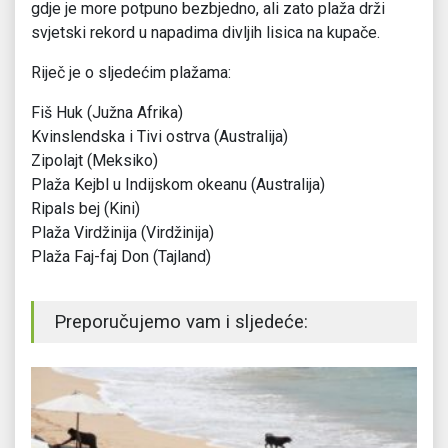
gdje je more potpuno bezbjedno, ali zato plaža drži
svjetski rekord u napadima divljih lisica na kupače.
Riječ je o sljedećim plažama:
Fiš Huk (Južna Afrika)
Kvinslendska i Tivi ostrva (Australija)
Zipolajt (Meksiko)
Plaža Kejbl u Indijskom okeanu (Australija)
Ripals bej (Kini)
Plaža Virdžinija (Virdžinija)
Plaža Faj-faj Don (Tajland)
Preporučujemo vam i sljedeće: