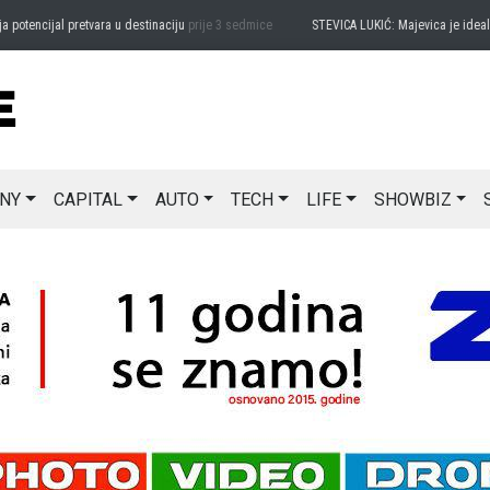
encijal pretvara u destinaciju
prije 3 sedmice
STEVICA LUKIĆ: Majevica je idealna z
NY
CAPITAL
AUTO
TECH
LIFE
SHOWBIZ