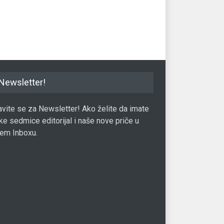
ljudi
23.02.2018.
Tra
Travel
04.10.2017.
Newsletter!
javite se za Newsletter! Ako želite da imate
ke sedmice editorijal i naše nove priče u
em Inboxu.