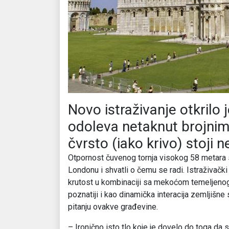
Novo istraživanje otkrilo j
odoleva netaknut brojnim 
čvrsto (iako krivo) stoji 
Otpornost čuvenog tornja visokog 58 metara sa
Londonu i shvatli o čemu se radi. Istraživački 
krutost u kombinaciji sa mekoćom temeljenog 
poznatiji i kao dinamička interacija zemljišne 
pitanju ovakve građevine.
– Ironično isto tlo koje je dovelo do toga da s