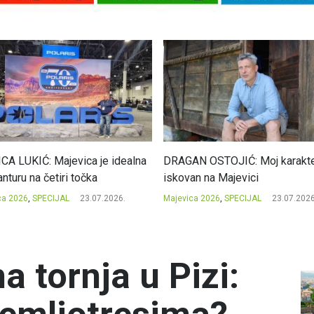
CA LUKIĆ: Majevica je idealna
DRAGAN OSTOJIĆ: Moj karakte
nturu na četiri točka
iskovan na Majevici
ca 2026
,
SPECIJAL
23.07.2026.
Majevica 2026
,
SPECIJAL
23.07.2026
a tornja u Pizi: