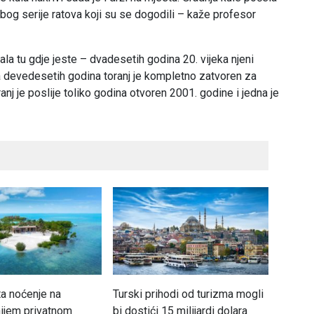
zbog serije ratova koji su se dogodili – kaže profesor
žala tu gdje jeste – dvadesetih godina 20. vijeka njeni
a devedesetih godina toranj je kompletno zatvoren za
ranj je poslije toliko godina otvoren 2001. godine i jedna je
ta noćenje na
Turski prihodi od turizma mogli
Pariz p
nijem privatnom
bi dostići 15 milijardi dolara
turista