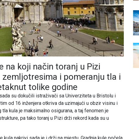
e na koji način toranj u Pizi
zemljotresima i pomeranju tla i
netaknut tolike godine
da su dokučili istraživači sa Univerziteta u Bristolu i
tim od 16 inženjera otkriva da uzimajući u obzir visinu i
tla kula je maksimalno osigurana, a taj fenomen je
strukture, pa tako toranj u Pizi drži rekord kada su u
e kula nakrivi sada je i drži na mjestu. Gradnja kule počela