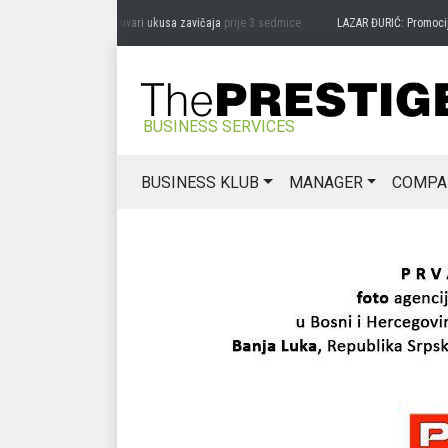
DRAG MIĆANOVIĆ: Čuvari ukusa zavičaja
prije 3 sedmice
LAZAR ĐURIĆ: Promocija pot
BUSINESS SERVICES
BUSINESS KLUB
MANAGER
COMPA