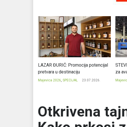
Ć: Čuvari ukusa
LAZAR ĐURIĆ: Promocija potencijal
STEVI
pretvara u destinaciju
za ava
23.07.2026.
Majevica 2026
,
SPECIJAL
23.07.2026.
Majevi
Otkrivena tajn