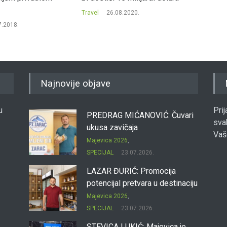
Travel
26.08.2020.
Travel
7.2018.
Najnovije objave
u
Pri
PREDRAG MIĆANOVIĆ: Čuvari
sva
ukusa zavičaja
Vaš
Majevica 2026
,
SPECIJAL
23.07.2026.
LAZAR ĐURIĆ: Promocija
potencijal pretvara u destinaciju
Majevica 2026
,
SPECIJAL
23.07.2026.
STEVICA LUKIĆ: Majevica je