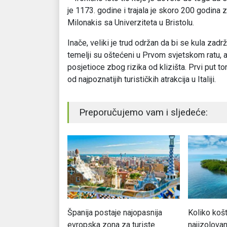
je 1173. godine i trajala je skoro 200 godina 
Milonakis sa Univerziteta u Bristolu.
Inače, veliki je trud održan da bi se kula zadr
temelji su oštećeni u Prvom svjetskom ratu, 
posjetioce zbog rizika od klizišta. Prvi put to
od najpoznatijih turističkih atrakcija u Italiji.
Preporučujemo vam i sljedeće:
talijanski
Španija postaje najopasnija
Koliko koš
evropska zona za turiste
najizolova