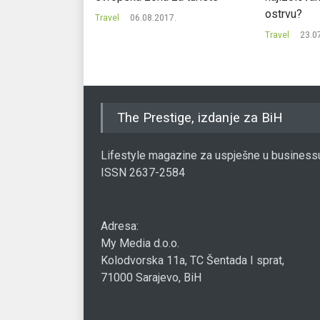
ostrvu?
8.
Travel
06.08.2017.
Travel
23.0
The Prestige, izdanje za BiH
Lifestyle magazine za uspješne u business
ISSN 2637-2584
Adresa:
My Media d.o.o.
Kolodvorska 11a, TC Šentada I sprat,
71000 Sarajevo, BiH