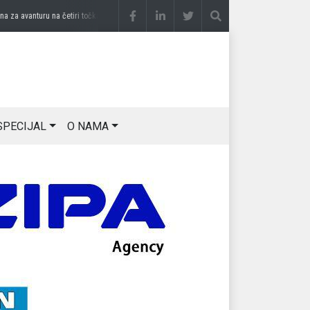
a avanturu na četiri točka
prije 3 sedmice
DRAGAN OSTOJIĆ: Moj karakter je iskovan
SPECIJAL
O NAMA