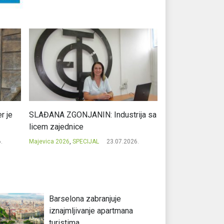
r je
SLAĐANA ZGONJANIN: Industrija sa
NIKOLA GAVRIĆ: L
licem zajednice
regionalni uspje
.
Majevica 2026
,
SPECIJAL
23.07.2026.
Majevica 2026
,
SPEC
Barselona zabranjuje
iznajmljivanje apartmana
turistima