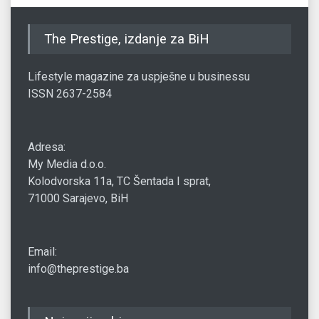
The Prestige, izdanje za BiH
Lifestyle magazine za uspješne u businessu
ISSN 2637-2584
Adresa:
My Media d.o.o.
Kolodvorska 11a, TC Šentada I sprat,
71000 Sarajevo, BiH
Email:
info@theprestige.ba