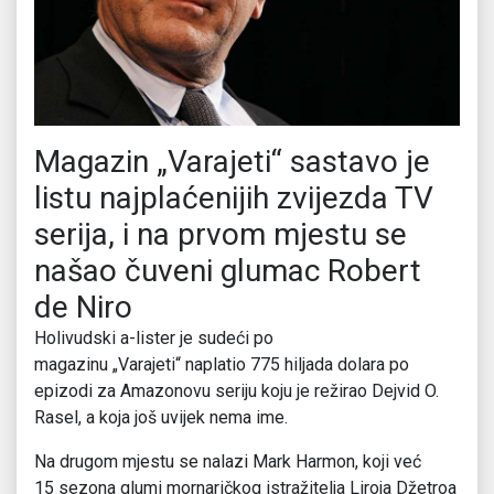
Magazin „Varajeti“ sastavo je
listu najplaćenijih zvijezda TV
serija, i na prvom mjestu se
našao čuveni glumac Robert
de Niro
Holivudski a-lister je sudeći po
magazinu „Varajeti“ naplatio 775 hiljada dolara po
epizodi za Amazonovu seriju koju je režirao Dejvid O.
Rasel, a koja još uvijek nema ime.
Na drugom mjestu se nalazi Mark Harmon, koji već
15 sezona glumi mornaričkog istražitelja Liroja Džetroa