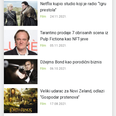
Netflix kupio studio koji je radio “Igru
prestola”
Film
24.11.2021.
Tarantino prodaje 7 obrisanih scena iz
Pulp Fictiona kao NFT-jeve
Film
05.11.2021.
Džejms Bond kao porodični biznis
Film
06.10.2021.
Veliki udarac za Novi Zeland, odlazi
“Gospodar prstenova”
Film
17.08.2021.