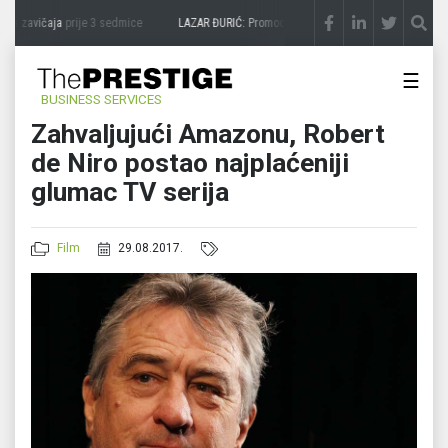
a zavičaja
prije 3 sedmice
LAZAR ĐURIĆ: Promocija potencijal pretvara u destinacij
☰
BUSINESS SERVICES
Zahvaljujući Amazonu, Robert
de Niro postao najplaćeniji
glumac TV serija
Film
29.08.2017.