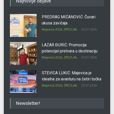
Najnovije objave
PREDRAG MIĆANOVIĆ: Čuvari
ukusa zavičaja
Majevica 2026
,
SPECIJAL
23.07.2026.
LAZAR ĐURIĆ: Promocija
potencijal pretvara u destinaciju
Majevica 2026
,
SPECIJAL
23.07.2026.
STEVICA LUKIĆ: Majevica je
idealna za avanturu na četiri točka
Majevica 2026
,
SPECIJAL
23.07.2026.
DRAGAN OSTOJIĆ: Moj karakter je
Newsletter!
iskovan na Majevici
Majevica 2026
,
SPECIJAL
23.07.2026.