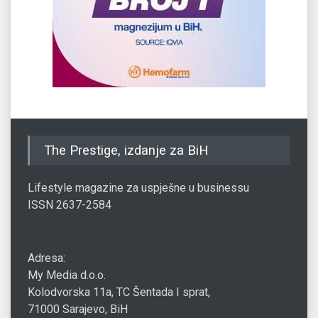
The Prestige, izdanje za BiH
Lifestyle magazine za uspješne u businessu
ISSN 2637-2584
Adresa:
My Media d.o.o.
Kolodvorska 11a, TC Šentada I sprat,
71000 Sarajevo, BiH