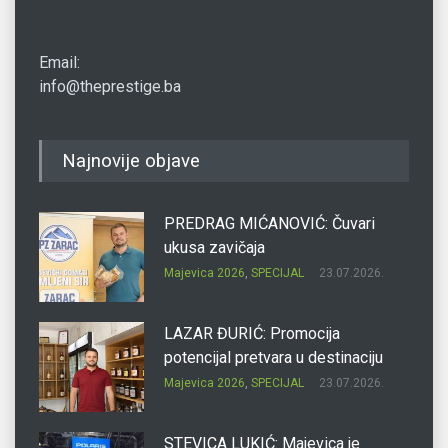
Email:
info@theprestige.ba
Najnovije objave
PREDRAG MIĆANOVIĆ: Čuvari
ukusa zavičaja
Majevica 2026
,
SPECIJAL
23.07.2026.
LAZAR ĐURIĆ: Promocija
potencijal pretvara u destinaciju
Majevica 2026
,
SPECIJAL
23.07.2026.
STEVICA LUKIĆ: Majevica je