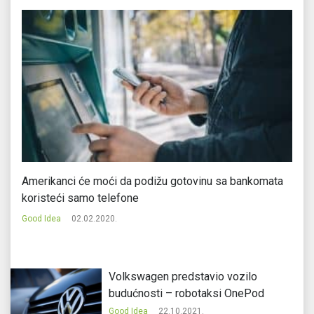
Amerikanci će moći da podižu gotovinu sa bankomata
Go
koristeći samo telefone
Go
Good Idea
02.02.2020.
Volkswagen predstavio vozilo
budućnosti – robotaksi OnePod
Good Idea
22.10.2021.