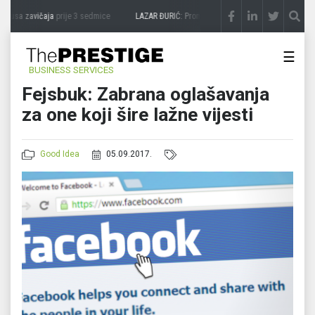
kusa zavičaja
prije 3 sedmice
LAZAR ĐURIĆ: Promocija potencijal pretvara u destina
☰
BUSINESS SERVICES
Fejsbuk: Zabrana oglašavanja
za one koji šire lažne vijesti
Good Idea
05.09.2017.