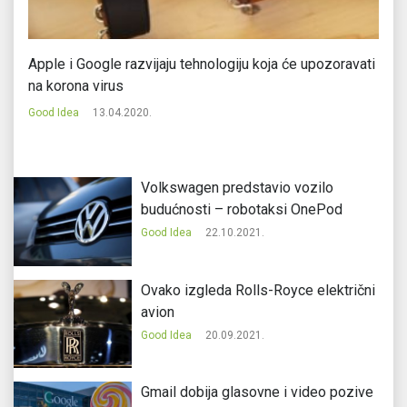
Apple i Google razvijaju tehnologiju koja će upozoravati
Vi
na korona virus
Go
Good Idea
13.04.2020.
Volkswagen predstavio vozilo
budućnosti – robotaksi OnePod
Good Idea
22.10.2021.
Ovako izgleda Rolls-Royce električni
avion
Good Idea
20.09.2021.
Gmail dobija glasovne i video pozive