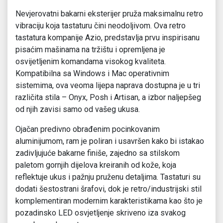
Nevjerovatni bakarni eksterijer pruža maksimalnu retro
vibraciju koja tastaturu čini neodoljivom. Ova retro
tastatura kompanije Azio, predstavlja prvu inspirisanu
pisaćim mašinama na tržištu i opremljena je
osvijetljenim komandama visokog kvaliteta.
Kompatibilna sa Windows i Mac operativnim
sistemima, ova veoma lijepa naprava dostupna je u tri
različita stila – Onyx, Posh i Artisan, a izbor naljepšeg
od njih zavisi samo od vašeg ukusa.
Ojačan predivno obrađenim pocinkovanim
aluminijumom, ram je poliran i usavršen kako bi istakao
zadivljujuće bakarne finiše, zajedno sa stilskom
paletom gornjih dijelova kreiranih od kože, koja
reflektuje ukus i pažnju pruženu detaljima. Tastaturi su
dodati šestostrani šrafovi, dok je retro/industrijski stil
komplementiran modernim karakteristikama kao što je
pozadinsko LED osvjetljenje skriveno iza svakog