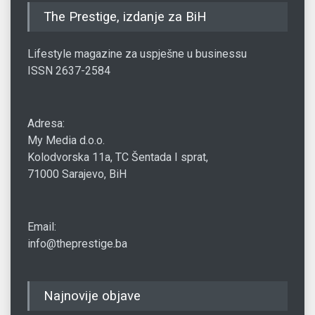
The Prestige, izdanje za BiH
Lifestyle magazine za uspješne u businessu
ISSN 2637-2584
Adresa:
My Media d.o.o.
Kolodvorska 11a, TC Šentada I sprat,
71000 Sarajevo, BiH
Email:
info@theprestige.ba
Najnovije objave