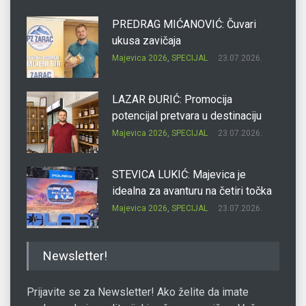
PREDRAG MIĆANOVIĆ: Čuvari
ukusa zavičaja
Majevica 2026
,
SPECIJAL
23.07.2026.
LAZAR ĐURIĆ: Promocija
potencijal pretvara u destinaciju
Majevica 2026
,
SPECIJAL
23.07.2026.
STEVICA LUKIĆ: Majevica je
idealna za avanturu na četiri točka
Majevica 2026
,
SPECIJAL
23.07.2026.
DRAGAN OSTOJIĆ: Moj karakter je
Newsletter!
iskovan na Majevici
Majevica 2026
,
SPECIJAL
23.07.2026.
Prijavite se za Newsletter! Ako želite da imate