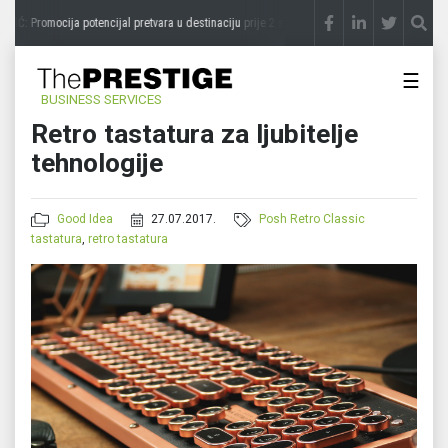
Ć: Promocija potencijal pretvara u destinaciju
prije 2 sedmice
STEVICA LUKIĆ: Majev
☰
BUSINESS SERVICES
Retro tastatura za ljubitelje
tehnologije
Good Idea
27.07.2017.
Posh Retro Classic
tastatura
,
retro tastatura