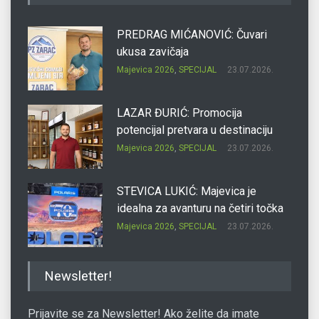
PREDRAG MIĆANOVIĆ: Čuvari
ukusa zavičaja
Majevica 2026
,
SPECIJAL
23.07.2026.
LAZAR ĐURIĆ: Promocija
potencijal pretvara u destinaciju
Majevica 2026
,
SPECIJAL
23.07.2026.
STEVICA LUKIĆ: Majevica je
idealna za avanturu na četiri točka
Majevica 2026
,
SPECIJAL
23.07.2026.
DRAGAN OSTOJIĆ: Moj karakter je
Newsletter!
iskovan na Majevici
Majevica 2026
,
SPECIJAL
23.07.2026.
Prijavite se za Newsletter! Ako želite da imate