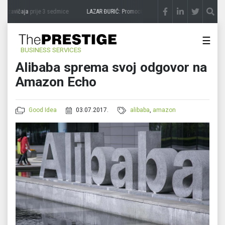
 zavičaja
prije 3 sedmice
LAZAR ĐURIĆ: Promocija potencijal pretvara u destinaciju
☰
BUSINESS SERVICES
Alibaba sprema svoj odgovor na
Amazon Echo
Good Idea
03.07.2017.
alibaba
,
amazon