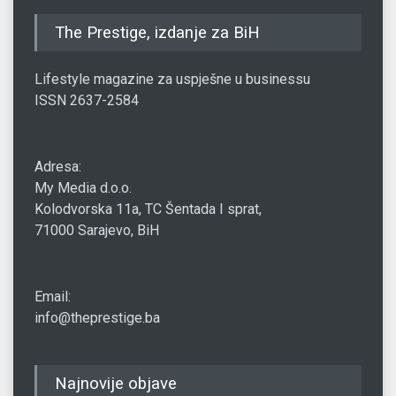
The Prestige, izdanje za BiH
Lifestyle magazine za uspješne u businessu
ISSN 2637-2584
Adresa:
My Media d.o.o.
Kolodvorska 11a, TC Šentada I sprat,
71000 Sarajevo, BiH
Email:
info@theprestige.ba
Najnovije objave