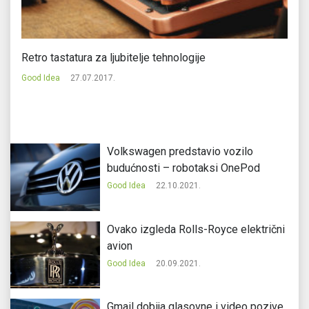
n
Retro tastatura za ljubitelje tehnologije
Ov
Good Idea
27.07.2017.
Go
Volkswagen predstavio vozilo
budućnosti – robotaksi OnePod
Good Idea
22.10.2021.
Ovako izgleda Rolls-Royce električni
avion
Good Idea
20.09.2021.
Gmail dobija glasovne i video pozive