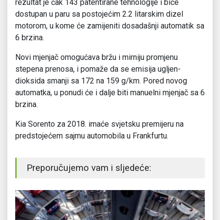
rezultat je čak 143 patentirane tehnologije i biće
dostupan u paru sa postojećim 2.2 litarskim dizel
motorom, u kome će zamijeniti dosadašnji automatik sa
6 brzina.
Novi mjenjač omogućava bržu i mirniju promjenu
stepena prenosa, i pomaže da se emisija ugljen-
dioksida smanji sa 172 na 159 g/km. Pored novog
automatka, u ponudi će i dalje biti manuelni mjenjač sa 6
brzina.
Kia Sorento za 2018. imaće svjetsku premijeru na
predstojećem sajmu automobila u Frankfurtu.
Preporučujemo vam i sljedeće: