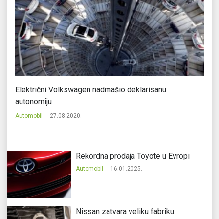
Električni Volkswagen nadmašio deklarisanu
Fo
autonomiju
a
Automobil
27.08.2020.
Au
Rekordna prodaja Toyote u Evropi
Automobil
16.01.2025.
Nissan zatvara veliku fabriku