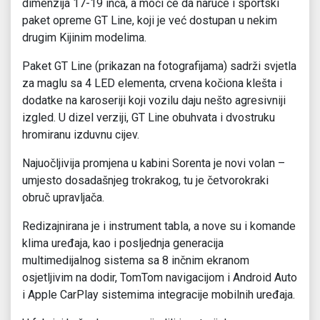
dimenzija 17-19 inča, a moći će da naruče i sportski
paket opreme GT Line, koji je već dostupan u nekim
drugim Kijinim modelima.
Paket GT Line (prikazan na fotografijama) sadrži svjetla
za maglu sa 4 LED elementa, crvena kočiona klešta i
dodatke na karoseriji koji vozilu daju nešto agresivniji
izgled. U dizel verziji, GT Line obuhvata i dvostruku
hromiranu izduvnu cijev.
Najuočljivija promjena u kabini Sorenta je novi volan –
umjesto dosadašnjeg trokrakog, tu je četvorokraki
obruč upravljača.
Redizajnirana je i instrument tabla, a nove su i komande
klima uređaja, kao i posljednja generacija
multimedijalnog sistema sa 8 inčnim ekranom
osjetljivim na dodir, TomTom navigacijom i Android Auto
i Apple CarPlay sistemima integracije mobilnih uređaja.