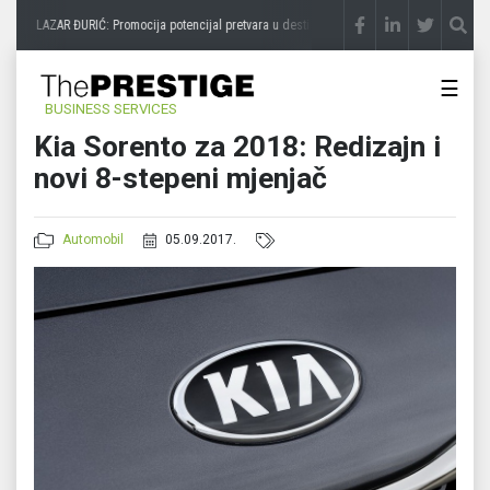
LAZAR ĐURIĆ: Promocija potencijal pretvara u destinaciju
prije 3 sedmice
STEVIC
☰
BUSINESS SERVICES
Kia Sorento za 2018: Redizajn i
novi 8-stepeni mјenjač
Automobil
05.09.2017.