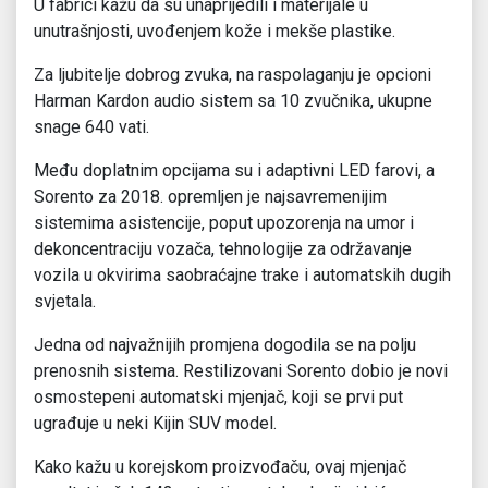
U fabrici kažu da su unaprijedili i materijale u
unutrašnjosti, uvođenjem kože i mekše plastike.
Za ljubitelje dobrog zvuka, na raspolaganju je opcioni
Harman Kardon audio sistem sa 10 zvučnika, ukupne
snage 640 vati.
Među doplatnim opcijama su i adaptivni LED farovi, a
Sorento za 2018. opremljen je najsavremenijim
sistemima asistencije, poput upozorenja na umor i
dekoncentraciju vozača, tehnologije za održavanje
vozila u okvirima saobraćajne trake i automatskih dugih
svjetala.
Jedna od najvažnijih promjena dogodila se na polju
prenosnih sistema. Restilizovani Sorento dobio je novi
osmostepeni automatski mjenjač, koji se prvi put
ugrađuje u neki Kijin SUV model.
Kako kažu u korejskom proizvođaču, ovaj mjenjač