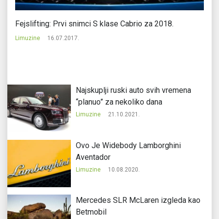
Fejslifting: Prvi snimci S klase Cabrio za 2018.
"R
Limuzine
16.07.2017.
Li
Najskuplji ruski auto svih vremena
“planuo” za nekoliko dana
Limuzine
21.10.2021.
Ovo Je Widebody Lamborghini
Aventador
Limuzine
10.08.2020.
Mercedes SLR McLaren izgleda kao
Betmobil