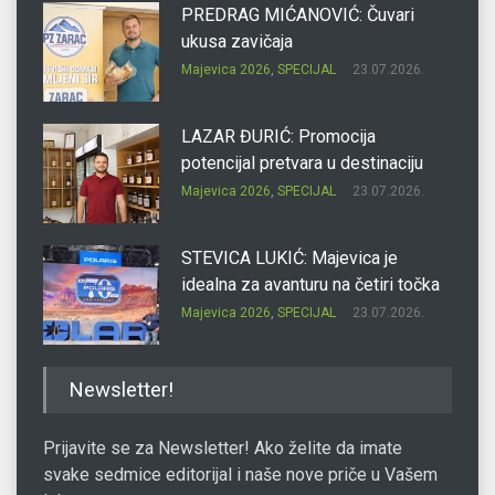
PREDRAG MIĆANOVIĆ: Čuvari
ukusa zavičaja
Majevica 2026
,
SPECIJAL
23.07.2026.
LAZAR ĐURIĆ: Promocija
potencijal pretvara u destinaciju
Majevica 2026
,
SPECIJAL
23.07.2026.
STEVICA LUKIĆ: Majevica je
idealna za avanturu na četiri točka
Majevica 2026
,
SPECIJAL
23.07.2026.
DRAGAN OSTOJIĆ: Moj karakter je
Newsletter!
iskovan na Majevici
Majevica 2026
,
SPECIJAL
23.07.2026.
Prijavite se za Newsletter! Ako želite da imate
svake sedmice editorijal i naše nove priče u Vašem