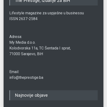
The Prestige, izdanje za BiH
Lifestyle magazine za uspješne u businessu
ISSN 2637-2584
Adresa:
My Media d.o.o.
Kolodvorska 11a, TC Šentada I sprat,
71000 Sarajevo, BiH
Email:
info@theprestige.ba
Najnovije objave