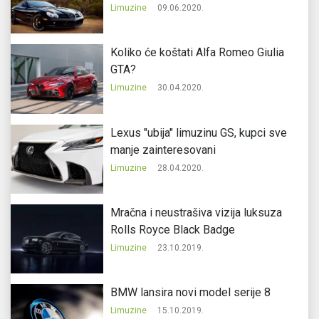
Limuzine
09.06.2020.
Koliko će koštati Alfa Romeo Giulia
GTA?
Limuzine
30.04.2020.
Lexus "ubija" limuzinu GS, kupci sve
manje zainteresovani
Limuzine
28.04.2020.
Mračna i neustrašiva vizija luksuza
Rolls Royce Black Badge
Limuzine
23.10.2019.
BMW lansira novi model serije 8
Limuzine
15.10.2019.