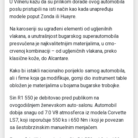
U Vilneru kažu da su prilikom dorade ovog automobila
poslu pristupili na isti način kao kada unapređuju
modele poput Zonda ili Huayre.
Na karoseriji su ugrađeni elementi od ugljenilnih
vlakana, a unutrašnjost bugarskog superautomobila
presvučena je najkvalitetnijim materijalima, u crno-
crvenoj kombinaciji – od ugljeničnih vlakana, preko
klasične kože, do Alcantare.
Kako bi istakli nacionalno porijeklo samog automobila,
ali i firme koja ga modifikuje, gornji dio instrument table
obložen je materijalima u bojama bugarske trobojke.
Sin R1 550 je debitovao pred publikom na
ovogodišnjem ženevskom auto-salonu. Automobil
dobija snagu od 7.0 V8 atmosferca iz modela Corvette
LS7, koji isporučuje 550 ks i 650 Nm i koji je povezan
sa šestobrzinskim manuelnim menjačem.