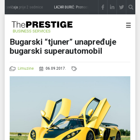
 zavičaja
prije 2 sedmice
LAZAR ĐURIĆ: Promocija potencijal pretvara u destinaciju
☰
BUSINESS SERVICES
Bugarski “tjuner” unapređuje
bugarski superautomobil
Limuzine
06.09.2017.