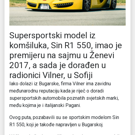
Supersportski model iz
komšiluka, Sin R1 550, imao je
premijeru na sajmu u Ženevi
2017, a sada je dorađen u
radionici Vilner, u Sofiji
Iako dolazi iz Bugarske, firma Vilner ima zavidnu
međunarodnu reputaciju kada je riječ o doradi
supersportskih automobila poznatih svjetskih marki,
među kojima je i italijanski Pagani.
Ovog puta, pozabavili su se sportskim modelom Sin
R1 550, koji je takođe napravljen u Bugarskoj.