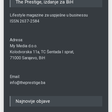
The Prestige, izdanje za BiH
Lifestyle magazine za uspješne u businessu
ISSN 2637-2584
Adresa:
My Media d.o.o.
Kolodvorska 11a, TC Šentada I sprat,
71000 Sarajevo, BiH
Email:
info@theprestige.ba
Najnovije objave