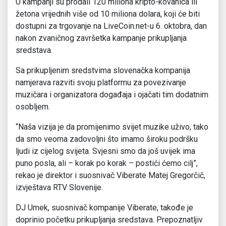
U kampanji su prodali 120 miliona kripto-kovanica ili
žetona vrijednih više od 10 miliona dolara, koji će biti
dostupni za trgovanje na LiveCoin.net-u 6. oktobra, dan
nakon zvaničnog završetka kampanje prikupljanja
sredstava.
Sa prikupljenim sredstvima slovenačka kompanija
namjerava razviti svoju platformu za povezivanje
muzičara i organizatora događaja i ojačati tim dodatnim
osobljem.
“Naša vizija je da promijenimo svijet muzike uživo, tako
da smo veoma zadovoljni što imamo široku podršku
ljudi iz cijelog svijeta. Svjesni smo da još uvijek ima
puno posla, ali – korak po korak – postići ćemo cilj”,
rekao je direktor i suosnivač Viberate Matej Gregorčič,
izvještava RTV Slovenije.
DJ Umek, suosnivač kompanije Viberate, takođe je
doprinio početku prikupljanja sredstava. Prepoznatljiv