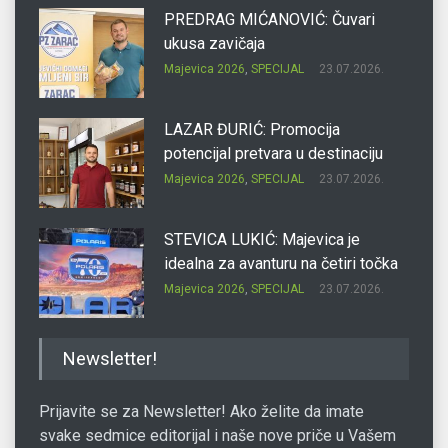
PREDRAG MIĆANOVIĆ: Čuvari
ukusa zavičaja
Majevica 2026
,
SPECIJAL
23.07.2026.
LAZAR ĐURIĆ: Promocija
potencijal pretvara u destinaciju
Majevica 2026
,
SPECIJAL
23.07.2026.
STEVICA LUKIĆ: Majevica je
idealna za avanturu na četiri točka
Majevica 2026
,
SPECIJAL
23.07.2026.
DRAGAN OSTOJIĆ: Moj karakter je
Newsletter!
iskovan na Majevici
Majevica 2026
,
SPECIJAL
23.07.2026.
Prijavite se za Newsletter! Ako želite da imate
svake sedmice editorijal i naše nove priče u Vašem