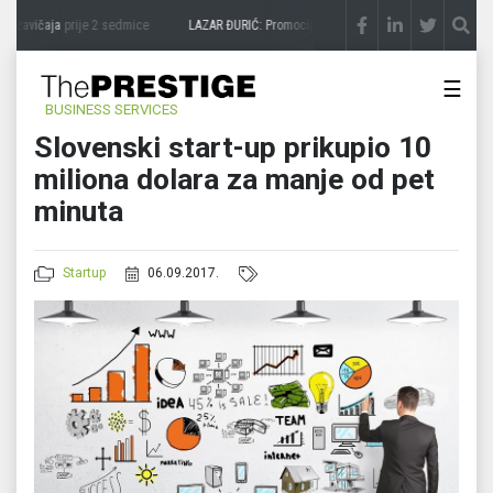
a zavičaja
prije 2 sedmice
LAZAR ĐURIĆ: Promocija potencijal pretvara u destinaciju
☰
BUSINESS SERVICES
Slovenski start-up prikupio 10
miliona dolara za manje od pet
minuta
Startup
06.09.2017.