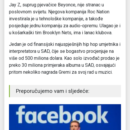
Jay Z, suprug pjevačice Beyonce, nije stranac u
poslovnom svijetu. Njegova kompanija Roc Nation
investirala je u tehnološke kompanije, a takođe
posjeduje jednu kompaniju za audio-opremu. Ulagao je i
u košarkaški tim Brooklyn Nets, ima i lanac klubova.
Jedan je od finansijski najuspješnijih hip hop umjetnika i
interpretatora u SAD, čije se bogastvo procjenjuje na
više od 500 miliona dolara. Kao solo izvođač prodao je
preko 30 miliona primjeraka albuma u SAD, osvajajući
pritom nekoliko nagrada Gremi za svoj rad u muzici.
Preporučujemo vam i sljedeće: