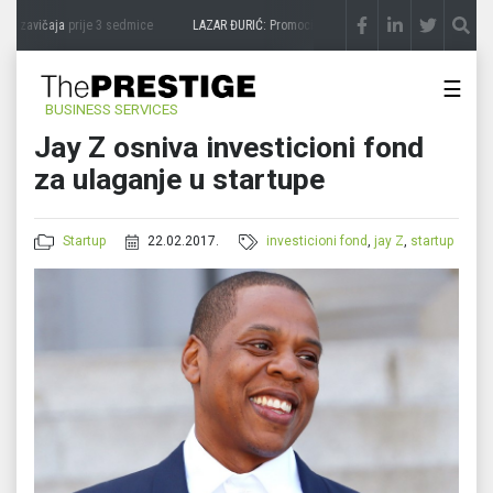
a zavičaja
prije 3 sedmice
LAZAR ĐURIĆ: Promocija potencijal pretvara u destinacij
☰
BUSINESS SERVICES
Jay Z osniva investicioni fond
za ulaganje u startupe
Startup
22.02.2017.
investicioni fond
,
jay Z
,
startup