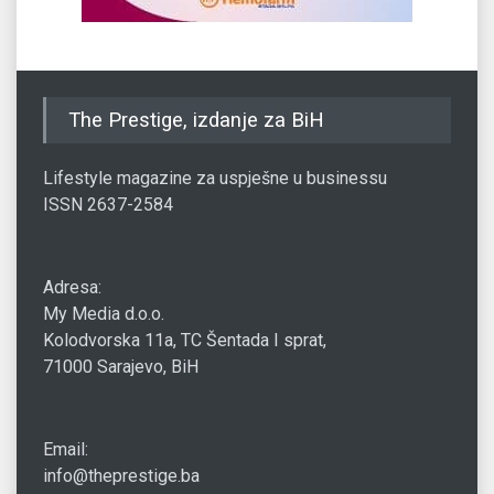
The Prestige, izdanje za BiH
Lifestyle magazine za uspješne u businessu
ISSN 2637-2584
Adresa:
My Media d.o.o.
Kolodvorska 11a, TC Šentada I sprat,
71000 Sarajevo, BiH
Email:
info@theprestige.ba