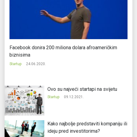
Facebook donira 200 miliona dolara afroameričkim
Ka
biznisima
pr
Startup
24.06.2020.
St
Ovo su najveći startapi na svijetu
Startup
09.12.2021.
Kako najbolje predstaviti kompaniju ili
ideju pred investitorima?