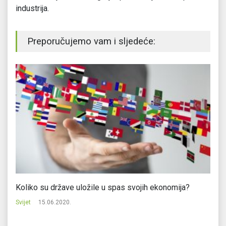
industrija.
Preporučujemo vam i sljedeće:
ta
Koliko su države uložile u spas svojih ekonomija?
Tr
Svijet
15.06.2020.
Svi