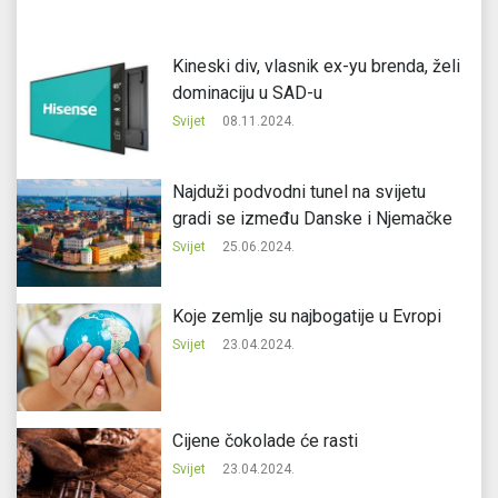
Kineski div, vlasnik ex-yu brenda, želi
dominaciju u SAD-u
Svijet
08.11.2024.
Najduži podvodni tunel na svijetu
gradi se između Danske i Njemačke
Svijet
25.06.2024.
Koje zemlje su najbogatije u Evropi
Svijet
23.04.2024.
Cijene čokolade će rasti
Svijet
23.04.2024.