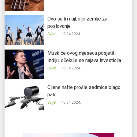
Ovo su tri najbolje zemlje za
poslovanje
Svijet
19.04.2024.
Musk će ovog mjeseca posjetiti
Indiju, očekuje se najava investicija
Svijet
16.04.2024.
Cijene nafte prošle sedmice blago
pale
Svijet
15.04.2024.