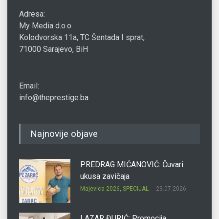
Adresa:
My Media d.o.o.
Kolodvorska 11a, TC Šentada I sprat,
71000 Sarajevo, BiH
Email:
info@theprestige.ba
Najnovije objave
PREDRAG MIĆANOVIĆ: Čuvari
ukusa zavičaja
Majevica 2026
,
SPECIJAL
23.07.2026.
LAZAR ĐURIĆ: Promocija