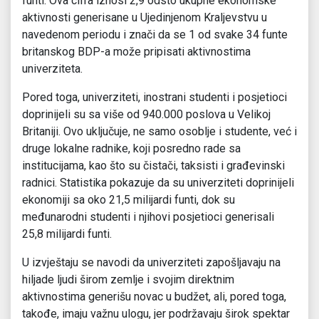
funti. Ova cifra iznosi 2,9 odsto ukupne ekonomske
aktivnosti generisane u Ujedinjenom Kraljevstvu u
navedenom periodu i znači da se 1 od svake 34 funte
britanskog BDP-a može pripisati aktivnostima
univerziteta.
Pored toga, univerziteti, inostrani studenti i posjetioci
doprinijeli su sa više od 940.000 poslova u Velikoj
Britaniji. Ovo uključuje, ne samo osoblje i studente, već i
druge lokalne radnike, koji posredno rade sa
institucijama, kao što su čistači, taksisti i građevinski
radnici. Statistika pokazuje da su univerziteti doprinijeli
ekonomiji sa oko 21,5 milijardi funti, dok su
međunarodni studenti i njihovi posjetioci generisali
25,8 milijardi funti.
U izvještaju se navodi da univerziteti zapošljavaju na
hiljade ljudi širom zemlje i svojim direktnim
aktivnostima generišu novac u budžet, ali, pored toga,
takođe, imaju važnu ulogu, jer podržavaju širok spektar