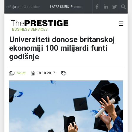
 zavičaja
prije 3 sedmice
LAZAR ĐURIĆ: Promocija potencijal pretvara u destinaciju
☰
BUSINESS SERVICES
Univerziteti donose britanskoj
ekonomiji 100 milijardi funti
godišnje
Svijet
18.10.2017.