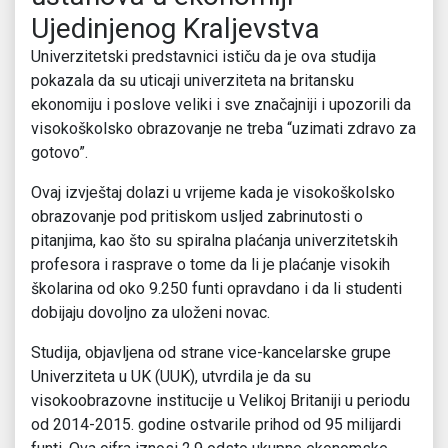
Ujedinjenog Kraljevstva
Univerzitetski predstavnici ističu da je ova studija
pokazala da su uticaji univerziteta na britansku
ekonomiju i poslove veliki i sve značajniji i upozorili da
visokoškolsko obrazovanje ne treba “uzimati zdravo za
gotovo”.
Ovaj izvještaj dolazi u vrijeme kada je visokoškolsko
obrazovanje pod pritiskom usljed zabrinutosti o
pitanjima, kao što su spiralna plaćanja univerzitetskih
profesora i rasprave o tome da li je plaćanje visokih
školarina od oko 9.250 funti opravdano i da li studenti
dobijaju dovoljno za uloženi novac.
Studija, objavljena od strane vice-kancelarske grupe
Univerziteta u UK (UUK), utvrdila je da su
visokoobrazovne institucije u Velikoj Britaniji u periodu
od 2014-2015. godine ostvarile prihod od 95 milijardi