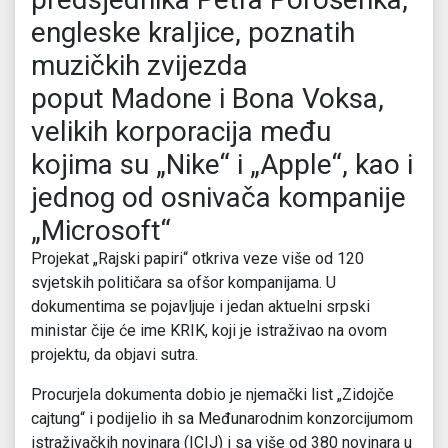
engleske kraljice, poznatih
muzičkih zvijezda
poput Madone i Bona Voksa,
velikih korporacija među
kojima su „Nike“ i „Apple“, kao i
jednog od osnivača kompanije
„Microsoft“
Projekat „Rajski papiri“ otkriva veze više od 120
svjetskih političara sa ofšor kompanijama. U
dokumentima se pojavljuje i jedan aktuelni srpski
ministar čije će ime KRIK, koji je istraživao na ovom
projektu, da objavi sutra.
Procurjela dokumenta dobio je njemački list „Zidojče
cajtung“ i podijelio ih sa Međunarodnim konzorcijumom
istraživačkih novinara (ICIJ) i sa više od 380 novinara u