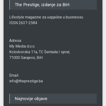
The Prestige, izdanje za BiH
Lifestyle magazine za uspješne u businessu
ISSN 2637-2584
Adresa:
My Media d.o.o.
Kolodvorska 11a, TC Šentada I sprat,
71000 Sarajevo, BiH
Email:
info@theprestige.ba
Najnovije objave