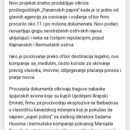
Novi projekat znatno produbljuje otkrića
prošlogodišnjih „Panamskih papira“ kada je iz jedne od
glavnih agencija za osnivanje i vođenje ofšor firmi
procurilo oko 11 i po miliona dokumenata. Novi podaci
rasvjetljuju grupu neistraženih ostrvskih rajeva
uključujući i neka sa čistijom reputacijom, poput
Kajmanskih i Bermudskih ostrva.
Iako je poslovanje preko ofšor destinacija legalno, ove
kompanije se, međutim, često koriste za skrivanje
pravog vlasnika, imovine, izbjegavanje plaćanja poreza i
pranje novca.
Procurjela dokumenta otkrivaju tragove nabavke
špijunskih aviona koje su kupili Ujedinjeni Arapski
Emirati, firmu za proizvodnju eksploziva na Barbadosu
u vlasništvu kanadskog inženjera koji je pokušao da
napravi „super pištolj“ za iračkog diktatora Sadama
Huseina i bermudske kompanije pokojnog Marsijala