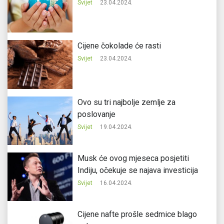
Svijet
23.04.2024.
Cijene čokolade će rasti
Svijet
23.04.2024.
Ovo su tri najbolje zemlje za
poslovanje
Svijet
19.04.2024.
Musk će ovog mjeseca posjetiti
Indiju, očekuje se najava investicija
Svijet
16.04.2024.
Cijene nafte prošle sedmice blago