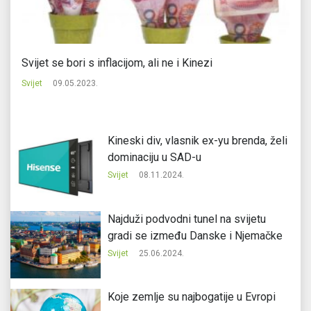
Svijet se bori s inflacijom, ali ne i Kinezi
Ki
Svijet
09.05.2023.
Svi
Kineski div, vlasnik ex-yu brenda, želi
dominaciju u SAD-u
Svijet
08.11.2024.
Najduži podvodni tunel na svijetu
gradi se između Danske i Njemačke
Svijet
25.06.2024.
Koje zemlje su najbogatije u Evropi