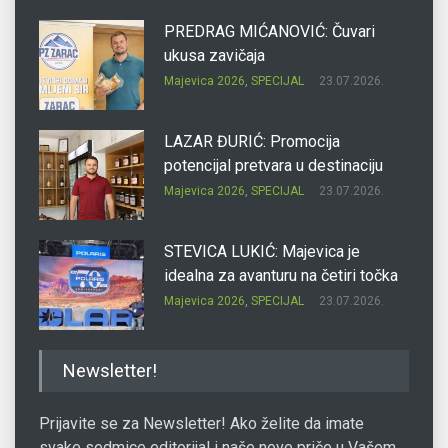
PREDRAG MIĆANOVIĆ: Čuvari
ukusa zavičaja
Majevica 2026
,
SPECIJAL
23.07.2026.
LAZAR ĐURIĆ: Promocija
potencijal pretvara u destinaciju
Majevica 2026
,
SPECIJAL
23.07.2026.
STEVICA LUKIĆ: Majevica je
idealna za avanturu na četiri točka
Majevica 2026
,
SPECIJAL
23.07.2026.
DRAGAN OSTOJIĆ: Moj karakter je
Newsletter!
iskovan na Majevici
Majevica 2026
,
SPECIJAL
23.07.2026.
Prijavite se za Newsletter! Ako želite da imate
svake sedmice editorijal i naše nove priče u Vašem