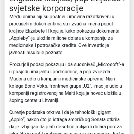
svjetske korporacije
Među onima čiji su poslovi i imovina razotkriveni u
procurjelim dokumentima su i zvučna imena poput
kraljice Elizabete II koja je, kako pokazuju dokumenta
„Appleby“-ja, uložila milione dolara u kompaniju za
medicinske i potrošačke kredite. Ove investicije
javnosti nisu bile poznate.
Procurjeli podaci pokazuju i da suosnivač „Microsoft“-a
u posjedu ima jahtu i podmornice, a pop zvijezda
Madona udio u kompaniji medicinske opreme. Njen
kolega Bono Voks, frontmen grupe „U2“, imao je udio u
kompaniji registrovanoj na Malti koja je novac uložila u
šoping centar u Litvaniji.
Curenje podataka otkriva i da je tehnološki gigant
„Apple“, nakon što je istraga američkog Senata otkrila
da je izbjegao da plati desetine milijardi dolara poreza
tako što je profit prebacio na svoje irske ogranke, tražio