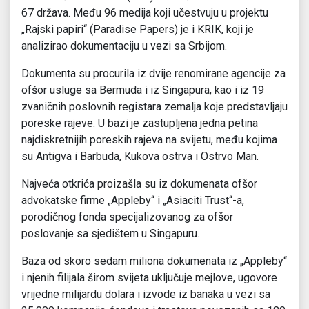
67 država. Među 96 medija koji učestvuju u projektu
„Rajski papiri“ (Paradise Papers) je i KRIK, koji je
analizirao dokumentaciju u vezi sa Srbijom.
Dokumenta su procurila iz dvije renomirane agencije za
ofšor usluge sa Bermuda i iz Singapura, kao i iz 19
zvaničnih poslovnih registara zemalja koje predstavljaju
poreske rajeve. U bazi je zastupljena jedna petina
najdiskretnijih poreskih rajeva na svijetu, među kojima
su Antigva i Barbuda, Kukova ostrva i Ostrvo Man.
Najveća otkrića proizašla su iz dokumenata ofšor
advokatske firme „Appleby“ i „Asiaciti Trust“-a,
porodičnog fonda specijalizovanog za ofšor
poslovanje sa sjedištem u Singapuru.
Baza od skoro sedam miliona dokumenata iz „Appleby“
i njenih filijala širom svijeta uključuje mejlove, ugovore
vrijedne milijardu dolara i izvode iz banaka u vezi sa