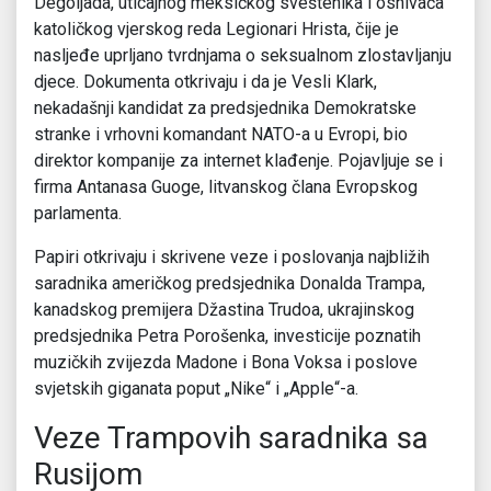
Degoljada, uticajnog meksičkog sveštenika i osnivača
katoličkog vjerskog reda Legionari Hrista, čije je
nasljeđe uprljano tvrdnjama o seksualnom zlostavljanju
djece. Dokumenta otkrivaju i da je Vesli Klark,
nekadašnji kandidat za predsjednika Demokratske
stranke i vrhovni komandant NATO-a u Evropi, bio
direktor kompanije za internet klađenje. Pojavljuje se i
firma Antanasa Guoge, litvanskog člana Evropskog
parlamenta.
Papiri otkrivaju i skrivene veze i poslovanja najbližih
saradnika američkog predsjednika Donalda Trampa,
kanadskog premijera Džastina Trudoa, ukrajinskog
predsjednika Petra Porošenka, investicije poznatih
muzičkih zvijezda Madone i Bona Voksa i poslove
svjetskih giganata poput „Nike“ i „Apple“-a.
Veze Trampovih saradnika sa
Rusijom