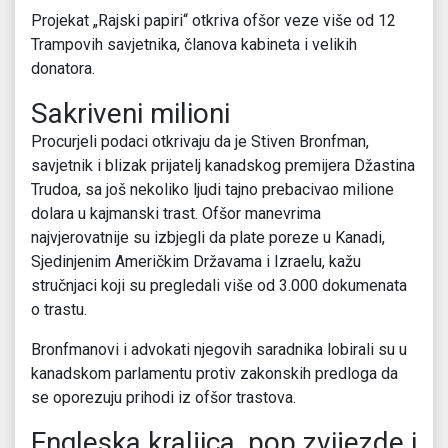
Projekat „Rajski papiri“ otkriva ofšor veze više od 12
Trampovih savjetnika, članova kabineta i velikih
donatora.
Sakriveni milioni
Procurjeli podaci otkrivaju da je Stiven Bronfman,
savjetnik i blizak prijatelj kanadskog premijera Džastina
Trudoa, sa još nekoliko ljudi tajno prebacivao milione
dolara u kajmanski trast. Ofšor manevrima
najvjerovatnije su izbjegli da plate poreze u Kanadi,
Sjedinjenim Američkim Državama i Izraelu, kažu
stručnjaci koji su pregledali više od 3.000 dokumenata
o trastu.
Bronfmаnovi i advokati njegovih saradnika lobirali su u
kanadskom parlamentu protiv zakonskih predloga da
se oporezuju prihodi iz ofšor trastova.
Engleska kraljica, pop zvijezde i