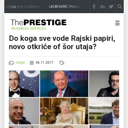
zavičaja
prije 2 sedmice
LAZAR ĐURIĆ: Promocija potencijal pretvara u destinaciju
p
☰
BUSINESS SERVICES
Do koga sve vode Rajski papiri,
novo otkriće of šor utaja?
Svijet
06.11.2017.