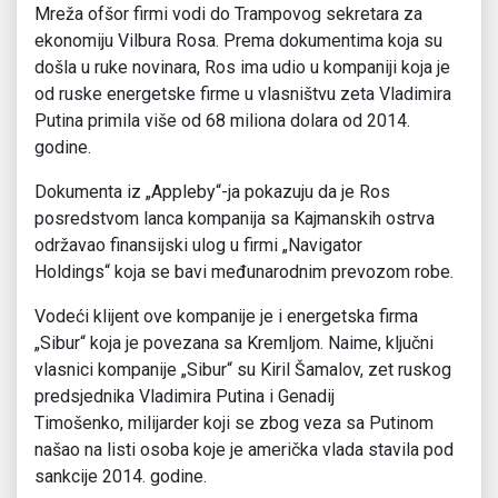
Mreža ofšor firmi vodi do Trampovog sekretara za
ekonomiju Vilbura Rosa. Prema dokumentima koja su
došla u ruke novinara, Ros ima udio u kompaniji koja je
od ruske energetske firme u vlasništvu zeta Vladimira
Putina primila više od 68 miliona dolara od 2014.
godine.
Dokumenta iz „Appleby“-ja pokazuju da je Ros
posredstvom lanca kompanija sa Kajmanskih ostrva
održavao finansijski ulog u firmi „Navigator
Holdings“ koja se bavi međunarodnim prevozom robe.
Vodeći klijent ove kompanije je i energetska firma
„Sibur“ koja je povezana sa Kremljom. Naime, ključni
vlasnici kompanije „Sibur“ su Kiril Šamalov, zet ruskog
predsjednika Vladimira Putina i Genadij
Timošenko, milijarder koji se zbog veza sa Putinom
našao na listi osoba koje je američka vlada stavila pod
sankcije 2014. godine.