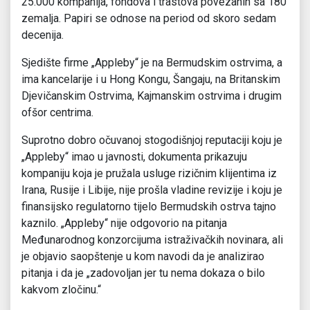
25.000 kompanija, fondova i trastova povezanih sa 180
zemalja. Papiri se odnose na period od skoro sedam
decenija.
Sjedište firme „Appleby“ je na Bermudskim ostrvima, a
ima kancelarije i u Hong Kongu, Šangaju, na Britanskim
Djevičanskim Ostrvima, Kajmanskim ostrvima i drugim
ofšor centrima.
Suprotno dobro očuvanoj stogodišnjoj reputaciji koju je
„Appleby“ imao u javnosti, dokumenta prikazuju
kompaniju koja je pružala usluge rizičnim klijentima iz
Irana, Rusije i Libije, nije prošla vladine revizije i koju je
finansijsko regulatorno tijelo Bermudskih ostrva tajno
kaznilo. „Appleby“ nije odgovorio na pitanja
Međunarodnog konzorcijuma istraživačkih novinara, ali
je objavio saopštenje u kom navodi da je analizirao
pitanja i da je „zadovoljan jer tu nema dokaza o bilo
kakvom zločinu.“