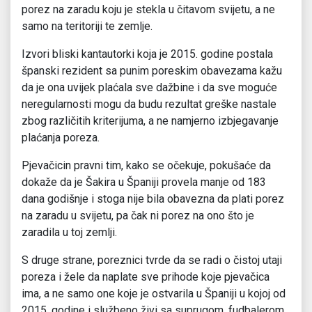
porez na zaradu koju je stekla u čitavom svijetu, a ne
samo na teritoriji te zemlje.
Izvori bliski kantautorki koja je 2015. godine postala
španski rezident sa punim poreskim obavezama kažu
da je ona uvijek plaćala sve dažbine i da sve moguće
neregularnosti mogu da budu rezultat greške nastale
zbog različitih kriterijuma, a ne namjerno izbjegavanje
plaćanja poreza.
Pjevačicin pravni tim, kako se očekuje, pokušaće da
dokaže da je Šakira u Španiji provela manje od 183
dana godišnje i stoga nije bila obavezna da plati porez
na zaradu u svijetu, pa čak ni porez na ono što je
zaradila u toj zemlji.
S druge strane, poreznici tvrde da se radi o čistoj utaji
poreza i žele da naplate sve prihode koje pjevačica
ima, a ne samo one koje je ostvarila u Španiji u kojoj od
2015. godine i službeno živi sa suprugom, fudbalerom