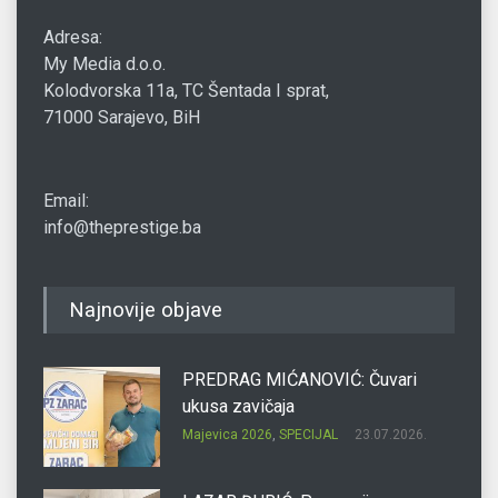
Adresa:
My Media d.o.o.
Kolodvorska 11a, TC Šentada I sprat,
71000 Sarajevo, BiH
Email:
info@theprestige.ba
Najnovije objave
PREDRAG MIĆANOVIĆ: Čuvari
ukusa zavičaja
Majevica 2026
,
SPECIJAL
23.07.2026.