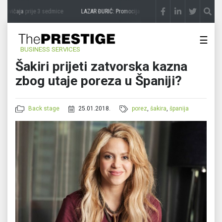
zavičaja
prije 3 sedmice
LAZAR ĐURIĆ: Promocija potencijal pretvara u destinaciju
pr
☰
BUSINESS SERVICES
Šakiri prijeti zatvorska kazna
zbog utaje poreza u Španiji?
Back stage
25.01.2018.
porez
,
šakira
,
španija