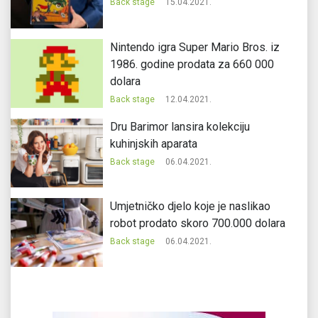
Back stage
15.04.2021.
Nintendo igra Super Mario Bros. iz
1986. godine prodata za 660 000
dolara
Back stage
12.04.2021.
Dru Barimor lansira kolekciju
kuhinjskih aparata
Back stage
06.04.2021.
Umjetničko djelo koje je naslikao
robot prodato skoro 700.000 dolara
Back stage
06.04.2021.