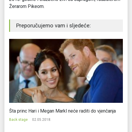
Žerarom Pikeom.
Preporučujemo vam i sljedeće:
Šta princ Hari i Megan Markl neće raditi do vjenčanja
Mi
na
Back stage
02.05.2018.
Ba