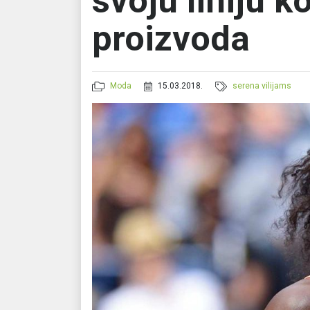
svoju liniju 
proizvoda
Moda
15.03.2018.
serena vilijams