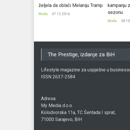
ciju
željela da oblači Melaniju Tramp
kampanju z
sezonu
9.
Moda
07.12.2016.
Moda
28.10
The Prestige, izdanje za BiH
Lifestyle magazine za uspješne u business
ISSN 2637-2584
Adresa:
My Media d.o.o.
Kolodvorska 11a, TC Šentada I sprat,
71000 Sarajevo, BiH