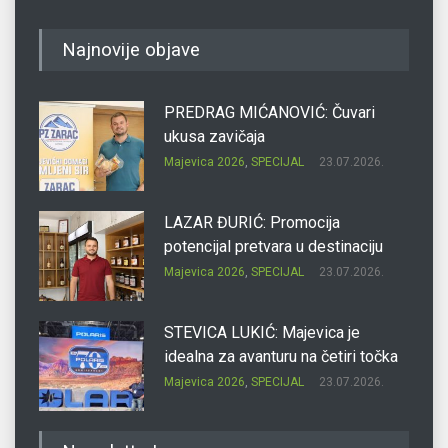
Najnovije objave
PREDRAG MIĆANOVIĆ: Čuvari
ukusa zavičaja
Majevica 2026
,
SPECIJAL
23.07.2026.
LAZAR ĐURIĆ: Promocija
potencijal pretvara u destinaciju
Majevica 2026
,
SPECIJAL
23.07.2026.
STEVICA LUKIĆ: Majevica je
idealna za avanturu na četiri točka
Majevica 2026
,
SPECIJAL
23.07.2026.
DRAGAN OSTOJIĆ: Moj karakter je