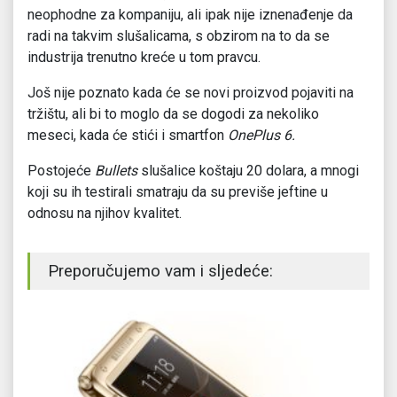
neophodne za kompaniju, ali ipak nije iznenađenje da
radi na takvim slušalicama, s obzirom na to da se
industrija trenutno kreće u tom pravcu.
Još nije poznato kada će se novi proizvod pojaviti na
tržištu, ali bi to moglo da se dogodi za nekoliko
meseci, kada će stići i smartfon
OnePlus 6.
Postojeće
Bullets
slušalice koštaju 20 dolara, a mnogi
koji su ih testirali smatraju da su previše jeftine u
odnosu na njihov kvalitet.
Preporučujemo vam i sljedeće: