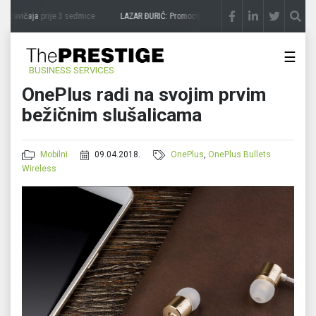
 zavičaja
prije 3 sedmice
LAZAR ĐURIĆ: Promocija potencijal pretvara u destinaciju
☰
BUSINESS SERVICES
OnePlus radi na svojim prvim
bežičnim slušalicama
Mobilni
09.04.2018.
OnePlus
,
OnePlus Bullets
Wireless