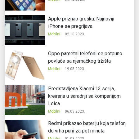
Apple priznao grešku: Najnoviji
iPhone se pregrijava
Mobilni
02.10.2023.
Oppo pametni telefoni se potpuno
povlače sa njemačkog tržišta
Mobilni
19.05.2023.
Predstavljena Xiaomi 13 serija,
kreirana u saradnji sa kompanijom
Leica
Mobilni
06.03.2023.
Redmi prikazao bateriju koja telefon
do vrha puni za pet minuta
Mobilni
01.03.2023.