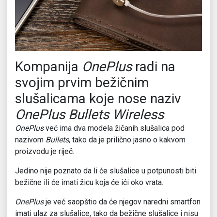
Kompanija
OnePlus
radi na
svojim prvim bežičnim
slušalicama koje nose naziv
OnePlus Bullets Wireless
OnePlus
već ima dva modela žičanih slušalica pod
nazivom
Bullets
, tako da je prilično jasno o kakvom
proizvodu je riječ.
Jedino nije poznato da li će slušalice u potpunosti biti
bežične ili će imati žicu koja će ići oko vrata.
OnePlus
je već saopštio da će njegov naredni smartfon
imati ulaz za slušalice, tako da bežične slušalice i nisu