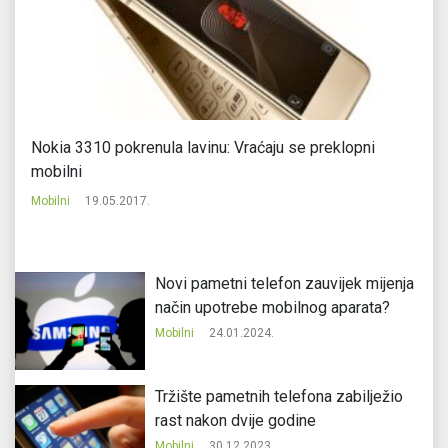
ka
Nokia 3310 pokrenula lavinu: Vraćaju se preklopni
Ap
mobilni
Mo
Mobilni
19.05.2017.
Novi pametni telefon zauvijek mijenja
način upotrebe mobilnog aparata?
Mobilni
24.01.2024.
Tržište pametnih telefona zabilježio
rast nakon dvije godine
Mobilni
30.12.2023.