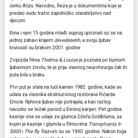
ćerku Alizu. Navodno, Reza je u dokumentima koje je
predao sudu tražio zajedničko starateljstvo nad
djecom.
Đina i njen 15 godina mlađi suprug upoznali su se na
jednoj zabavi krajem
devedesetih
, a svoju ljubav
krunisali su brakom 2001. godine
Zvijezda filma
Thelma & Louise
je poznata po burnom
ljubavnom životu, te je prije slavnog neurohirurga čak tri
puta bila u braku.
Prvi put je stala na ludi kamen 1982. godine, kada se
udala za vlasnika ekskluzivnog restorana Ričarda
Emola. Njihova ljubav nije potrajala, a kao razlog
navodio se težak period u Đininoj karijeri. Pet godina
kasnije ona se udaje za glumca Džefa Goldbluma, sa
kojim je kasnije i glumila u filmovima
Transylvania 6-
5000
i
The fly
. Razveli su se 1990. godine. Nakon toga