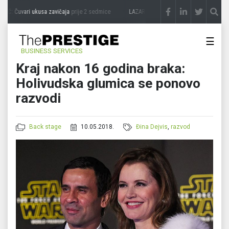
Ć: Čuvari ukusa zavičaja
prije 2 sedmice
LAZAR ĐURIĆ: Promocija potencijal pretva
☰
BUSINESS SERVICES
Kraj nakon 16 godina braka:
Holivudska glumica se ponovo
razvodi
Back stage
10.05.2018.
Đina Dejvis
,
razvod