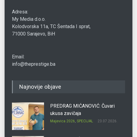
Adresa:
My Media d.o.o.
Kolodvorska 11a, TC Šentada I sprat,
71000 Sarajevo, BiH
Email:
info@theprestige.ba
Najnovije objave
PREDRAG MIĆANOVIĆ: Čuvari
ukusa zavičaja
Majevica 2026
,
SPECIJAL
23.07.2026.