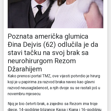
Poznata američka glumica
Đina Dejvis (62) odlučila je da
stavi tačku na svoj brak sa
neurohirurgom Rezom
Džarahijem
Kako prenosi portal TMZ, ove vijesti potvrdio je hirurg
koji je u papirima za razvod braka naveo kao glavni
razvod neusaglašenost, a njih dvoje su se rastali još u
novembru mjesecu.
Njoj je bio četvrti brak, a zajedno sa Rezom ima troje
djece, 14-godišnje blizance Kaisa i Kiana i 16-godišnju