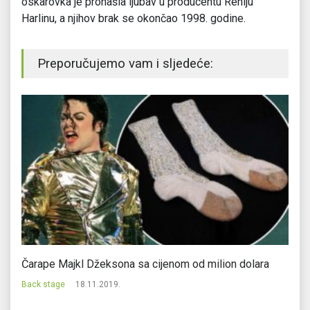
oskarovka je pronašla ljubav u producentu Reniju
Harlinu, a njihov brak se okončao 1998. godine.
Preporučujemo vam i sljedeće:
Mejveder se počastio satom od 18 miliona dolara
Šv
od
Back stage
13.07.2018.
Ba