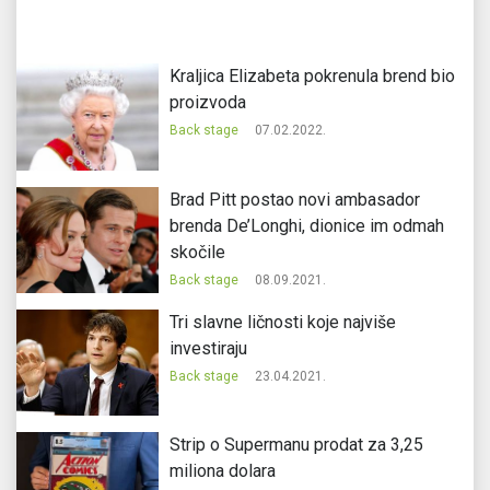
Kraljica Elizabeta pokrenula brend bio
proizvoda
Back stage
07.02.2022.
Brad Pitt postao novi ambasador
brenda De’Longhi, dionice im odmah
skočile
Back stage
08.09.2021.
Tri slavne ličnosti koje najviše
investiraju
Back stage
23.04.2021.
Strip o Supermanu prodat za 3,25
miliona dolara