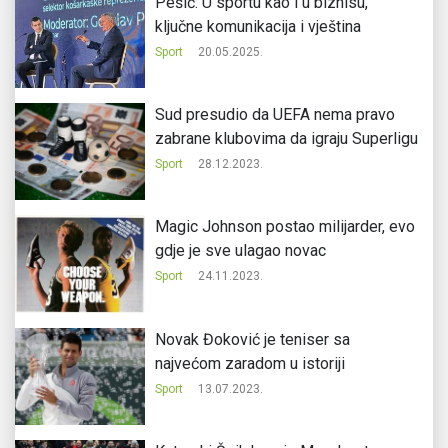
Pešić: U sportu kao i u biznisu,
ključne komunikacija i vještina
Sport
20.05.2025.
Sud presudio da UEFA nema pravo
zabrane klubovima da igraju Superligu
Sport
28.12.2023.
Magic Johnson postao milijarder, evo
gdje je sve ulagao novac
Sport
24.11.2023.
Novak Đoković je teniser sa
najvećom zaradom u istoriji
Sport
13.07.2023.