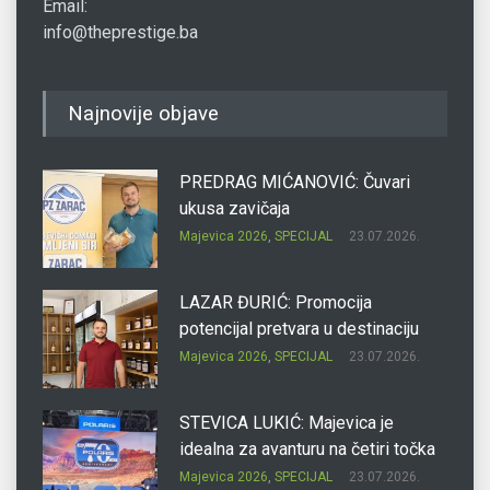
Email:
info@theprestige.ba
Najnovije objave
PREDRAG MIĆANOVIĆ: Čuvari
ukusa zavičaja
Majevica 2026
,
SPECIJAL
23.07.2026.
LAZAR ĐURIĆ: Promocija
potencijal pretvara u destinaciju
Majevica 2026
,
SPECIJAL
23.07.2026.
STEVICA LUKIĆ: Majevica je
idealna za avanturu na četiri točka
Majevica 2026
,
SPECIJAL
23.07.2026.