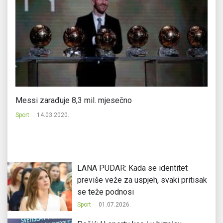
Messi zarađuje 8,3 mil. mjesečno
Za
tr
Sport
14.03.2020.
Sp
LANA PUDAR: Kada se identitet
previše veže za uspjeh, svaki pritisak
se teže podnosi
Sport
01.07.2026.