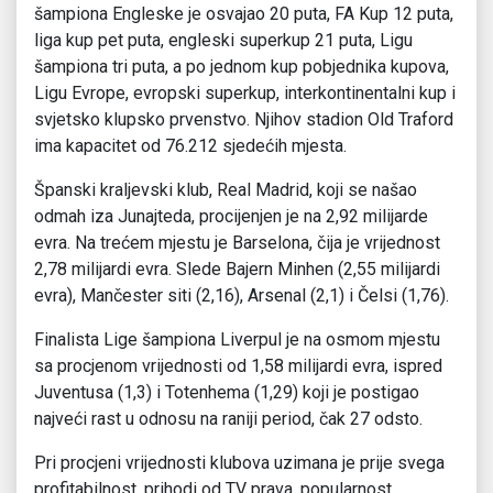
šampiona Engleske je osvajao 20 puta, FA Kup 12 puta,
liga kup pet puta, engleski superkup 21 puta, Ligu
šampiona tri puta, a po jednom kup pobjednika kupova,
Ligu Evrope, evropski superkup, interkontinentalni kup i
svjetsko klupsko prvenstvo. Njihov stadion Old Traford
ima kapacitet od 76.212 sjedećih mjesta.
Španski kraljevski klub, Real Madrid, koji se našao
odmah iza Junajteda, procijenjen je na 2,92 milijarde
evra. Na trećem mjestu je Barselona, čija je vrijednost
2,78 milijardi evra. Slede Bajern Minhen (2,55 milijardi
evra), Mančester siti (2,16), Arsenal (2,1) i Čelsi (1,76).
Finalista Lige šampiona Liverpul je na osmom mjestu
sa procjenom vrijednosti od 1,58 milijardi evra, ispred
Juventusa (1,3) i Totenhema (1,29) koji je postigao
najveći rast u odnosu na raniji period, čak 27 odsto.
Pri procjeni vrijednosti klubova uzimana je prije svega
profitabilnost, prihodi od TV prava, popularnost,