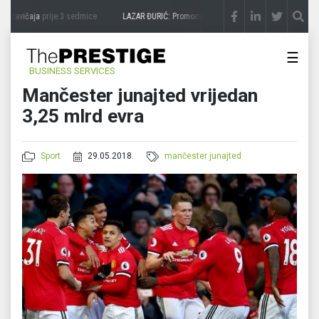
 zavičaja
prije 3 sedmice
LAZAR ĐURIĆ: Promocija potencijal pretvara u destinaciju
p
☰
BUSINESS SERVICES
Mančester junajted vrijedan
3,25 mlrd evra
Sport
29.05.2018.
mančester junajted