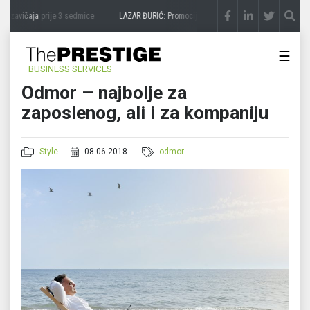
 zavičaja
prije 3 sedmice
LAZAR ĐURIĆ: Promocija potencijal pretvara u destinaciju
☰
BUSINESS SERVICES
Odmor – najbolje za
zaposlenog, ali i za kompaniju
Style
08.06.2018.
odmor