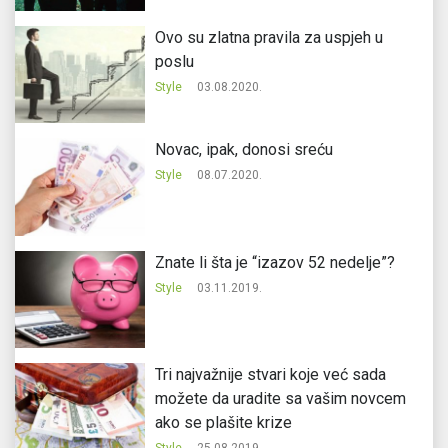
Ovo su zlatna pravila za uspjeh u
poslu
Style
03.08.2020.
Novac, ipak, donosi sreću
Style
08.07.2020.
Znate li šta je “izazov 52 nedelje”?
Style
03.11.2019.
Tri najvažnije stvari koje već sada
možete da uradite sa vašim novcem
ako se plašite krize
Style
25.08.2019.