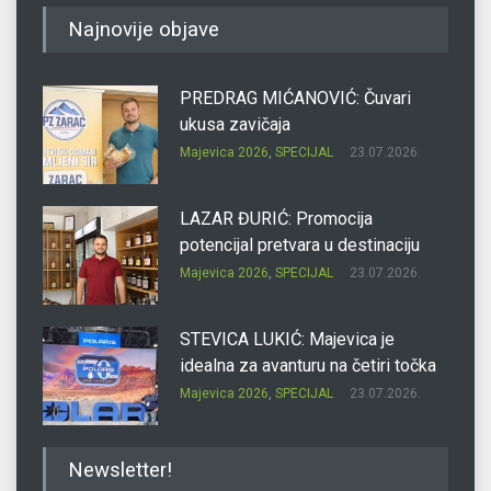
Najnovije objave
PREDRAG MIĆANOVIĆ: Čuvari
ukusa zavičaja
Majevica 2026
,
SPECIJAL
23.07.2026.
LAZAR ĐURIĆ: Promocija
potencijal pretvara u destinaciju
Majevica 2026
,
SPECIJAL
23.07.2026.
STEVICA LUKIĆ: Majevica je
idealna za avanturu na četiri točka
Majevica 2026
,
SPECIJAL
23.07.2026.
DRAGAN OSTOJIĆ: Moj karakter je
Newsletter!
iskovan na Majevici