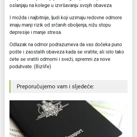
oslanjaju na kolege u izvršavanju svojih obaveza.
I možda i najbitnije, ljudi koji uzimaju redovne odmore
imaju manji rizik od srčanih oboljenja, nižu stopu
depresije i manje stresa.
Odlazak na odmor podrazumeva da vas dočeka puno
pošte i zaostalih obaveza kada se vratite, ali isto tako
ćete se vratiti odmorni i sveži, spremni za nove
poduhvate. (Bizlife)
Preporučujemo vam i sljedeće: