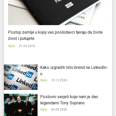
ao
Postoji zemlja u kojoj vas poslodavci tjeraju da živite
Na
život i putujete
St
Style
21.03.2019.
Kako izgraditi lični brend na LinkedIn-
u
Style
15.12.2020.
Poslovni savjeti koje nam je dao
legendarni Tony Soprano
Style
03.09.2020.