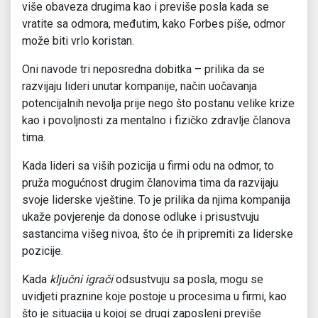
više obaveza drugima kao i previše posla kada se
vratite sa odmora, međutim, kako Forbes piše, odmor
može biti vrlo koristan.
Oni navode tri neposredna dobitka – prilika da se
razvijaju lideri unutar kompanije, način uočavanja
potencijalnih nevolja prije nego što postanu velike krize
kao i povoljnosti za mentalno i fizičko zdravlje članova
tima.
Kada lideri sa viših pozicija u firmi odu na odmor, to
pruža mogućnost drugim članovima tima da razvijaju
svoje liderske vještine. To je prilika da njima kompanija
ukaže povjerenje da donose odluke i prisustvuju
sastancima višeg nivoa, što će ih pripremiti za liderske
pozicije.
Kada
ključni igrači
odsustvuju sa posla, mogu se
uvidjeti praznine koje postoje u procesima u firmi, kao
što je situacija u kojoj se drugi zaposleni previše