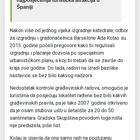
najposjećenija turistička atrakcija u
Španiji
Nakon više od jednog vijeka izgradnje katedrale, odbor
za izgradnju i gradonačelnica Barselone Ada Kolao su
2015. godine počeli pregovore kako bi regulisali
izgradnju i plaćanje dozvola po specijalnom
urbanističkom planu, a koji bi trebali da se završe do
kraja ove godine. Do tada, radovi na izradi bazilike
nastaviće se bez bilo kakvog nadzora.
Nedostatak kontrole građevinskih radova, omogućio je
turistima da posjećuju lokalitet rađene bez bilo kakvih
građevinskih pravila, pa je tako 2007. godine otkriveno
da je osam stubova
ušlo
u šetalište za 20 do 50
santimetara. Gradska Skupština povodom toga ništa
nije preduzela, piše list.
Kolau je izjavila da ona samo radi na postizanju