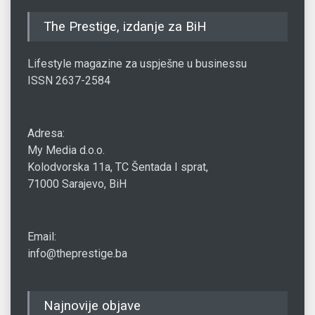
The Prestige, izdanje za BiH
Lifestyle magazine za uspješne u businessu
ISSN 2637-2584
Adresa:
My Media d.o.o.
Kolodvorska 11a, TC Šentada I sprat,
71000 Sarajevo, BiH
Email:
info@theprestige.ba
Najnovije objave