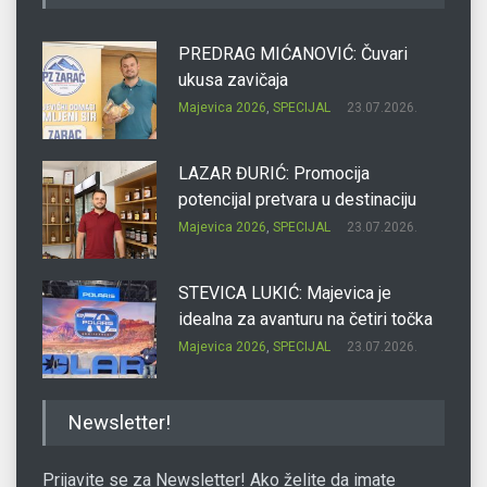
PREDRAG MIĆANOVIĆ: Čuvari
ukusa zavičaja
Majevica 2026
,
SPECIJAL
23.07.2026.
LAZAR ĐURIĆ: Promocija
potencijal pretvara u destinaciju
Majevica 2026
,
SPECIJAL
23.07.2026.
STEVICA LUKIĆ: Majevica je
idealna za avanturu na četiri točka
Majevica 2026
,
SPECIJAL
23.07.2026.
DRAGAN OSTOJIĆ: Moj karakter je
Newsletter!
iskovan na Majevici
Majevica 2026
,
SPECIJAL
23.07.2026.
Prijavite se za Newsletter! Ako želite da imate