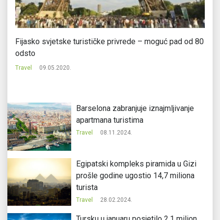
Fijasko svjetske turističke privrede – moguć pad od 80
Ze
odsto
Tr
Travel
09.05.2020.
Barselona zabranjuje iznajmljivanje
apartmana turistima
Travel
08.11.2024.
Egipatski kompleks piramida u Gizi
prošle godine ugostio 14,7 miliona
turista
Travel
28.02.2024.
Tursku u januaru posjetilo 2,1 milion