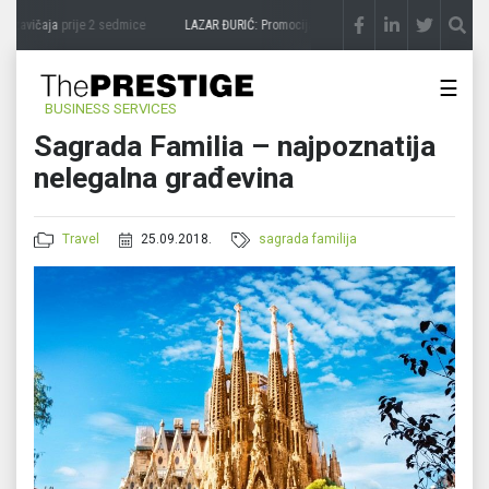
zavičaja
prije 2 sedmice
LAZAR ĐURIĆ: Promocija potencijal pretvara u destinaciju
p
☰
BUSINESS SERVICES
Sagrada Familia – najpoznatija
nelegalna građevina
Travel
25.09.2018.
sagrada familija