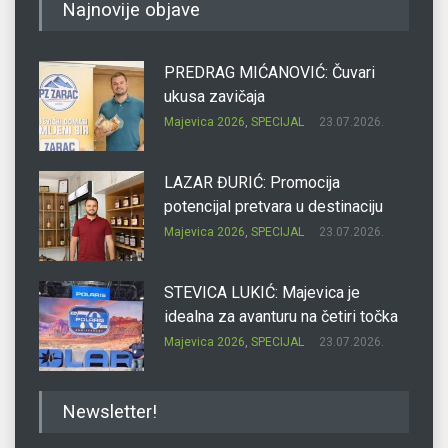
Najnovije objave
PREDRAG MIĆANOVIĆ: Čuvari
ukusa zavičaja
Majevica 2026
,
SPECIJAL
23.07.2026.
LAZAR ĐURIĆ: Promocija
potencijal pretvara u destinaciju
Majevica 2026
,
SPECIJAL
23.07.2026.
STEVICA LUKIĆ: Majevica je
idealna za avanturu na četiri točka
Majevica 2026
,
SPECIJAL
23.07.2026.
DRAGAN OSTOJIĆ: Moj karakter je
Newsletter!
iskovan na Majevici