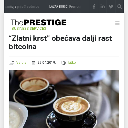
a zavičaja
prije 3 sedmice
LAZAR ĐURIĆ: Promocija potencijal pretvara u destinaciju
☰
BUSINESS SERVICES
“Zlatni krst” obećava dalji rast
bitcoina
Valuta
29.04.2019.
bitkoin