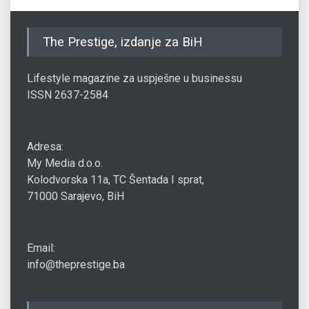
The Prestige, izdanje za BiH
Lifestyle magazine za uspješne u businessu
ISSN 2637-2584
Adresa:
My Media d.o.o.
Kolodvorska 11a, TC Šentada I sprat,
71000 Sarajevo, BiH
Email:
info@theprestige.ba