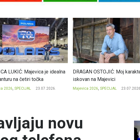
CA LUKIĆ: Majevica je idealna
DRAGAN OSTOJIĆ: Moj karakte
nturu na četiri točka
iskovan na Majevici
ca 2026
,
SPECIJAL
23.07.2026.
Majevica 2026
,
SPECIJAL
23.07.2026
avljaju novu