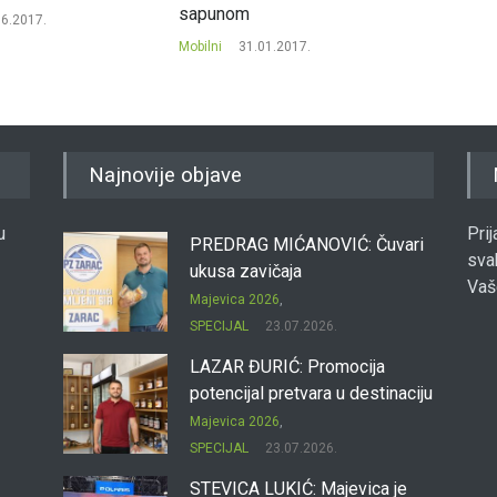
sapunom
06.2017.
Mobilni
Mobilni
31.01.2017.
Najnovije objave
u
Pri
PREDRAG MIĆANOVIĆ: Čuvari
sva
ukusa zavičaja
Vaš
Majevica 2026
,
SPECIJAL
23.07.2026.
LAZAR ĐURIĆ: Promocija
potencijal pretvara u destinaciju
Majevica 2026
,
SPECIJAL
23.07.2026.
STEVICA LUKIĆ: Majevica je