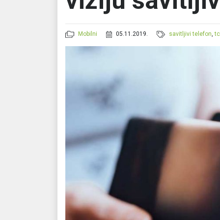
viziju savitlj
Mobilni
05.11.2019.
savitljivi telefon
,
tc