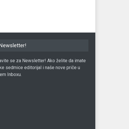
moguće kupiti
iP
05.06.2020.
Mobilni
25.05.2019.
Mob
Newsletter!
javite se za Newsletter! Ako želite da imate
ke sedmice editorijal i naše nove priče u
em Inboxu.