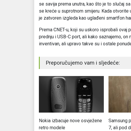
se savija prema unutra, kao što je to slučaj s
se kreće u suprotnom smijeru. Kada otvorite u
je zatvoren izgleda kao uglađeni smartfon h
Prema CNET-u, koji su uskoro isprobali ovaj p
prednju i USB-C port, ali kako saznajemo, on 
inventivan, ali upravo takve su i ostale ponude 
Preporučujemo vam i sljedeće:
la svoj prvi 5G
Nokia izbacuje nove osvježene
Samsung p
n
retro modele
7, ali pod