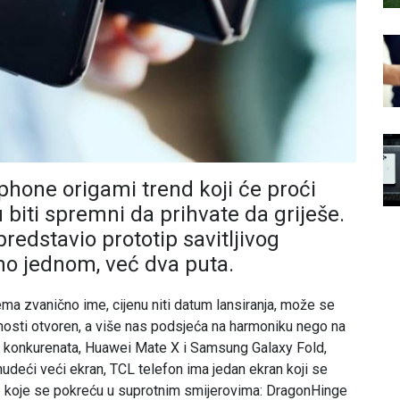
tphone origami trend koji će proći
 biti spremni da prihvate da griješe.
redstavio prototip savitljivog
amo jednom, već dva puta.
ema zvanično ime, cijenu niti datum lansiranja, može se
punosti otvoren, a više nas podsjeća na harmoniku nego na
ih konkurenata, Huawei Mate X i Samsung Galaxy Fold,
udeći veći ekran, TCL telefon ima jedan ekran koji se
arke koje se pokreću u suprotnim smijerovima: DragonHinge