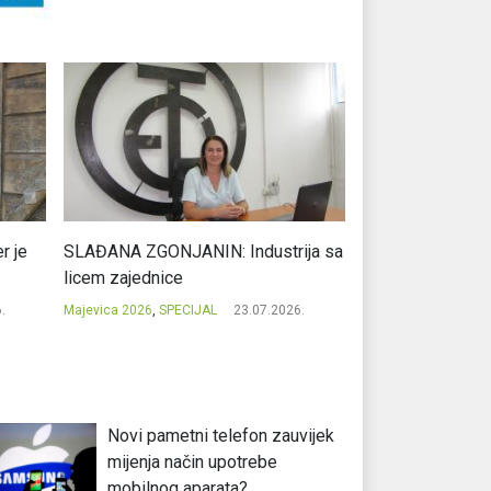
r je
SLAĐANA ZGONJANIN: Industrija sa
NIKOLA GAVRIĆ: L
licem zajednice
regionalni uspje
.
Majevica 2026
,
SPECIJAL
23.07.2026.
Majevica 2026
,
SPEC
Novi pametni telefon zauvijek
mijenja način upotrebe
mobilnog aparata?