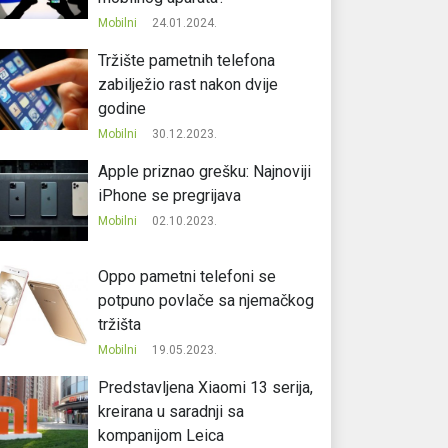
Mobilni
24.01.2024.
Tržište pametnih telefona
zabilježio rast nakon dvije
godine
Mobilni
30.12.2023.
Apple priznao grešku: Najnoviji
iPhone se pregrijava
Mobilni
02.10.2023.
Oppo pametni telefoni se
potpuno povlače sa njemačkog
tržišta
Mobilni
19.05.2023.
Predstavljena Xiaomi 13 serija,
kreirana u saradnji sa
kompanijom Leica