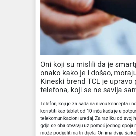
Oni koji su mislili da je smar
onako kako je i došao, moraju
Kineski brend TCL je upravo p
telefona, koji se ne savija s
Telefon, koji je za sada na nivou koncepta i n
koristiti kao tablet od 10 inča kada je u pot
telekomunikacioni uređaj. Za razliku od svoj
gdje se oba otvaraju uz pomoć jednog spoja n
može podijeliti na tri dijela. On ima dvije š