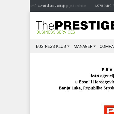
PREDRAG MIĆANOVIĆ: Čuvari ukusa zavičaja
prije 3 sedmice
LAZAR ĐURIĆ: Promoc
BUSINESS SERVICES
BUSINESS KLUB
MANAGER
COMPA