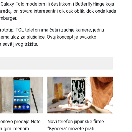
a Galaxy Fold modelom ili čestitkom i ButterflyHinge koja
ređaj, on stvara interesantni cik cak oblik, dok onda kada
amburger.
rototip, TCL telefon ima četiri zadnje kamere, jednu
nema ulaz za slušalice. Ovaj koncept je svakako
savitljivog tržišta.
onovo prodaje Note
Novi telefon japanske firme
Prodaj
 drugim imenom
“Kyocera” možete prati
kvarta