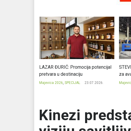
Ć: Čuvari ukusa
LAZAR ĐURIĆ: Promocija potencijal
STEVI
pretvara u destinaciju
za ava
23.07.2026.
Majevica 2026
,
SPECIJAL
23.07.2026.
Majevi
Kinezi predst