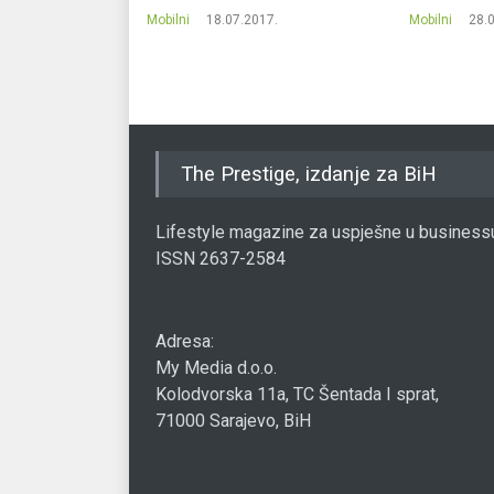
20.
Mobilni
18.07.2017.
Mobilni
28.
The Prestige, izdanje za BiH
Lifestyle magazine za uspješne u business
ISSN 2637-2584
Adresa:
My Media d.o.o.
Kolodvorska 11a, TC Šentada I sprat,
71000 Sarajevo, BiH