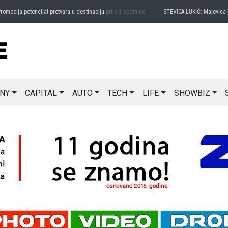
ija potencijal pretvara u destinaciju
prije 3 sedmice
STEVICA LUKIĆ: Majevica je id
NY
CAPITAL
AUTO
TECH
LIFE
SHOWBIZ