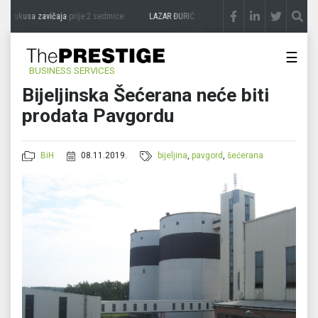
i ukusa zavičaja
prije 2 sedmice
LAZAR ĐURIĆ: Promocija potencijal pretvara u dest
☰
BUSINESS SERVICES
Bijeljinska Šećerana neće biti
prodata Pavgordu
BiH
08.11.2019.
bijeljina
,
pavgord
,
šećerana