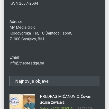
ISSN 2637-2584
Adresa:
My Media d.o.o.
Kolodvorska 11a, TC Šentada I sprat,
71000 Sarajevo, BiH
Email:
info@theprestige.ba
Najnovije objave
PREDRAG MIĆANOVIĆ: Čuvari
ukusa zavičaja
Majevica 2026
,
SPECIJAL
23.07.2026.