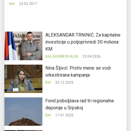
BiH
23.02.2017.
Bi
ALEKSANDAR TRNINIĆ: Za kapitalne
investicije u poljoprivredi 30 miliona
KM
BiH
,
BUSINESS KLUB
23.04.2026.
Nina Šljivić: Protiv mene se vodi
orkestrirana kampanja
BiH
26.12.2025.
Fond poboljšava rad tri regionalne
deponije u Srpskoj
BiH
17.01.2025.