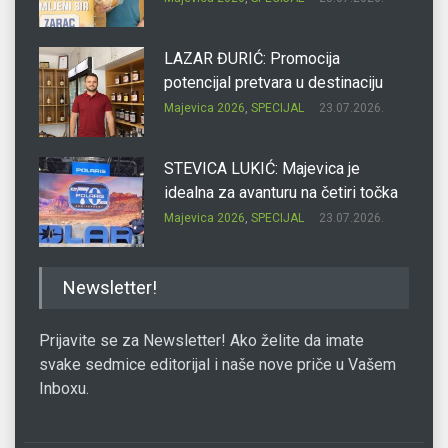
LAZAR ĐURIĆ: Promocija
potencijal pretvara u destinaciju
Majevica 2026
,
SPECIJAL
23.07.2026.
STEVICA LUKIĆ: Majevica je
idealna za avanturu na četiri točka
Majevica 2026
,
SPECIJAL
23.07.2026.
DRAGAN OSTOJIĆ: Moj karakter je
Newsletter!
iskovan na Majevici
Majevica 2026
,
SPECIJAL
23.07.2026.
Prijavite se za Newsletter! Ako želite da imate
svake sedmice editorijal i naše nove priče u Vašem
Inboxu.
SLAĐANA ZGONJANIN: Industrija
sa licem zajednice
Majevica 2026
,
SPECIJAL
23.07.2026.