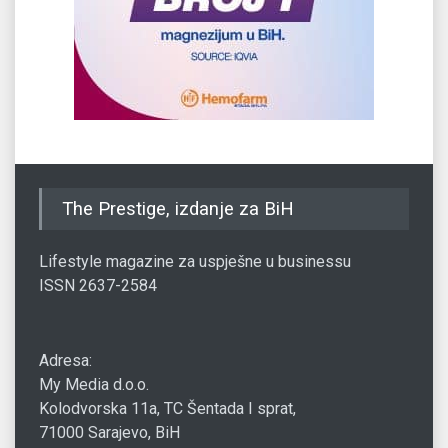
The Prestige, izdanje za BiH
Lifestyle magazine za uspješne u businessu
ISSN 2637-2584
Adresa:
My Media d.o.o.
Kolodvorska 11a, TC Šentada I sprat,
71000 Sarajevo, BiH