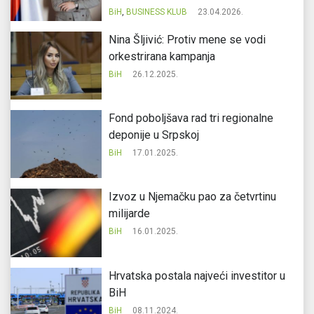
BiH
,
BUSINESS KLUB
23.04.2026.
Nina Šljivić: Protiv mene se vodi
orkestrirana kampanja
BiH
26.12.2025.
Fond poboljšava rad tri regionalne
deponije u Srpskoj
BiH
17.01.2025.
Izvoz u Njemačku pao za četvrtinu
milijarde
BiH
16.01.2025.
Hrvatska postala najveći investitor u
BiH
BiH
08.11.2024.