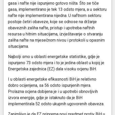
gasa i nafte nije ispunjeno gotovo ništa. Što se tiče
gasa, implementirano je tek 13 odsto mjera, a u sektoru
nafte nije implementirana nijedna. U naftnom sektoru
postoje četiri obaveze, koje se odnose na držanje
obaveznih zaliha nafte, pristup i upotreba naftnih
resursa u hitnim situacijama, izvještavanje o stvaranju
zaliha nafte na mjesečnom nivou i protokoli u opasnim
situacijama.
Najbolji smo u oblasti energetske statistike, gdje je
ispunjeno 73 odsto mjera i to je jedina oblast u kojoj je
Energetska zajednica (EZ) dala visoku ocjenu BiH.
I u oblasti energetske efikasnosti BiH je relativno
dobro ocijenjena, sa 56 odsto ispunjenih mjera.
Prolazna ocjena dobijena je i u upotrebi obnovljivih
izvora energije, gdje je istaknuto da je BiH
implementirala 52 odsto ukupnih ugovorenih obaveza.
Zanimljivo je da EZ priprema novi predmet protiv BiH u