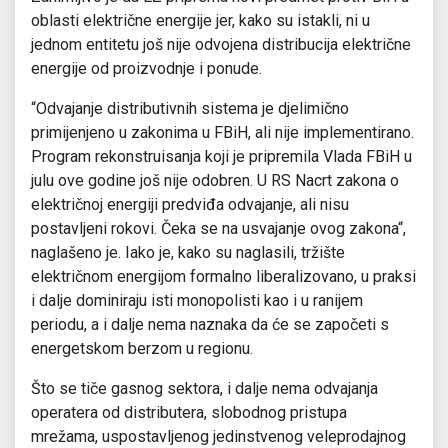
oblasti električne energije jer, kako su istakli, ni u
jednom entitetu još nije odvojena distribucija električne
energije od proizvodnje i ponude.
“Odvajanje distributivnih sistema je djelimično
primijenjeno u zakonima u FBiH, ali nije implementirano.
Program rekonstruisanja koji je pripremila Vlada FBiH u
julu ove godine još nije odobren. U RS Nacrt zakona o
električnoj energiji predviđa odvajanje, ali nisu
postavljeni rokovi. Čeka se na usvajanje ovog zakona“,
naglašeno je. Iako je, kako su naglasili, tržište
električnom energijom formalno liberalizovano, u praksi
i dalje dominiraju isti monopolisti kao i u ranijem
periodu, a i dalje nema naznaka da će se započeti s
energetskom berzom u regionu.
Što se tiče gasnog sektora, i dalje nema odvajanja
operatera od distributera, slobodnog pristupa
mrežama, uspostavljenog jedinstvenog veleprodajnog