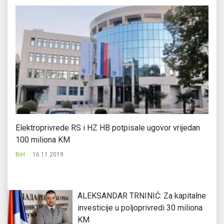
ne
Elektroprivrede RS i HZ HB potpisale ugovor vrijedan
Na
100 miliona KM
Bi
BiH
16.11.2019.
ALEKSANDAR TRNINIĆ: Za kapitalne
investicije u poljoprivredi 30 miliona
KM