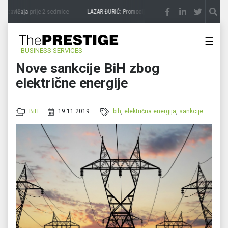
zavičaja
prije 2 sedmice
LAZAR ĐURIĆ: Promocija potencijal pretvara u destinaciju
p
☰
BUSINESS SERVICES
Nove sankcije BiH zbog
električne energije
BiH
19.11.2019.
bih
,
električna energija
,
sankcije