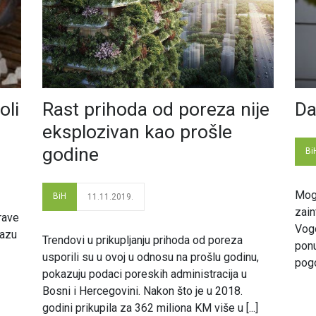
oli
Rast prihoda od poreza nije
Da
eksplozivan kao prošle
godine
Bi
Mog
BiH
11.11.2019.
zain
rave
Vogo
lazu
Trendovi u prikupljanju prihoda od poreza
ponu
usporili su u ovoj u odnosu na prošlu godinu,
pogo
pokazuju podaci poreskih administracija u
Bosni i Hercegovini. Nakon što je u 2018.
godini prikupila za 362 miliona KM više u [...]