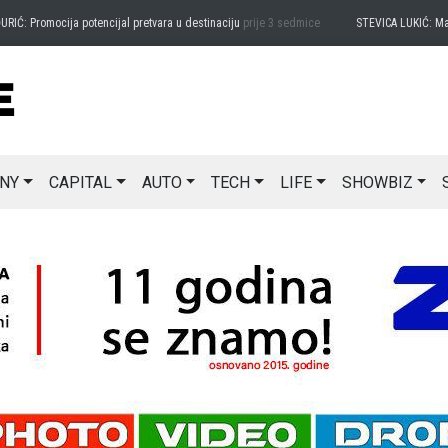
romocija potencijal pretvara u destinaciju
prije 3 sedmice
STEVICA LUKIĆ: Majevica j
NY
CAPITAL
AUTO
TECH
LIFE
SHOWBIZ