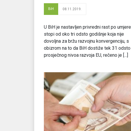
BiH
08.11.2019.
U BiH je nastavljen privredni rast po umjere
stopi od oko tri odsto godišnje koja nije
dovoljna za bržu razvojnu konvergenciju, s
obizrom na to da BiH dostiže tek 31 odsto
prosječnog nivoa razvoja EU, rečeno je [...]