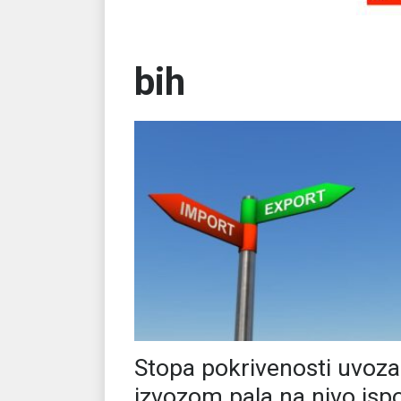
bih
Stopa pokrivenosti uvoza
izvozom pala na nivo isp