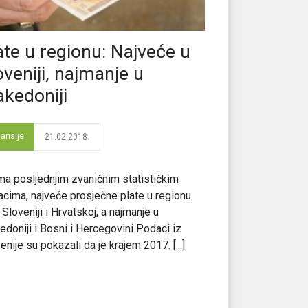
ate u regionu: Najveće u
oveniji, najmanje u
kedoniji
nansije
21.02.2018.
a posljednjim zvaničnim statističkim
cima, najveće prosječne plate u regionu
 Sloveniji i Hrvatskoj, a najmanje u
doniji i Bosni i Hercegovini Podaci iz
enije su pokazali da je krajem 2017. [...]