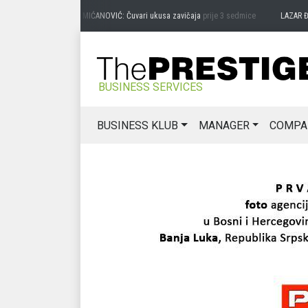
PREDRAG MIĆANOVIĆ: Čuvari ukusa zavičaja
prije 3 sedmice
LAZAR ĐURIĆ: P
BUSINESS SERVICES
BUSINESS KLUB
MANAGER
COMPA