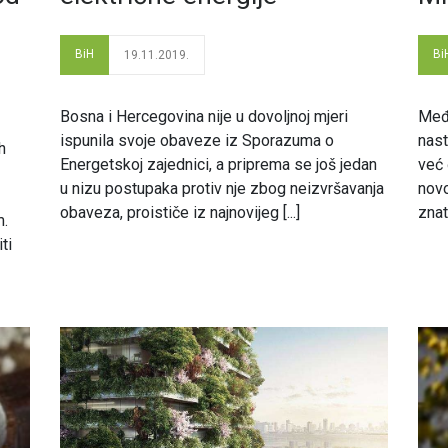
BiH
Bi
19.11.2019.
Bosna i Hercegovina nije u dovoljnoj mjeri
Međ
ispunila svoje obaveze iz Sporazuma o
nast
h
Energetskoj zajednici, a priprema se još jedan
već 
u nizu postupaka protiv nje zbog neizvršavanja
nov
obaveza, proističe iz najnovijeg [...]
znat
m.
ti