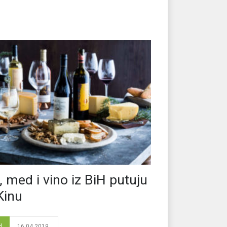
r, med i vino iz BiH putuju
Kinu
H
16.04.2019.