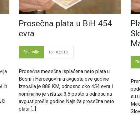
Prosečna plata u BiH 454
Pl
evra
Sl
Ma
Finansije
16.10.2018.
Fi
vlja
Prosečna mesečna isplaćena neto plata u
Bosni i Hercegovini u avgustu ove godine
Prem
i ih
iznosila je 888 KM, odnosno oko 454 evra i
poda
nominalno je viša za 3,5 posto u odnosu na
su u
vši
avgust prošle godine Najniža prosečna neto
Make
plata [...]
Slov