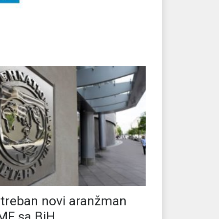
treban novi aranžman
F sa BiH