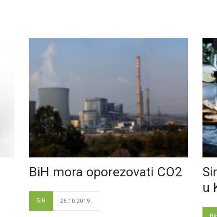
BiH mora oporezovati CO2
Si
u 
BiH
26.10.2019.
Bi