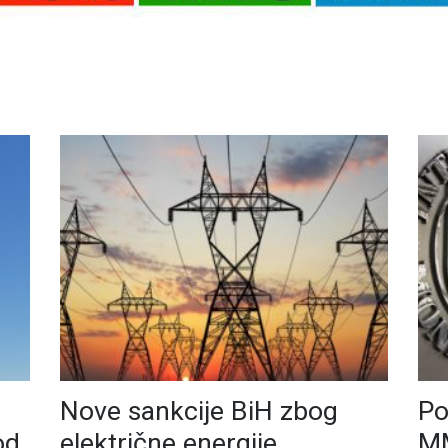
Nove sankcije BiH zbog
Po
od
električne energije
MM