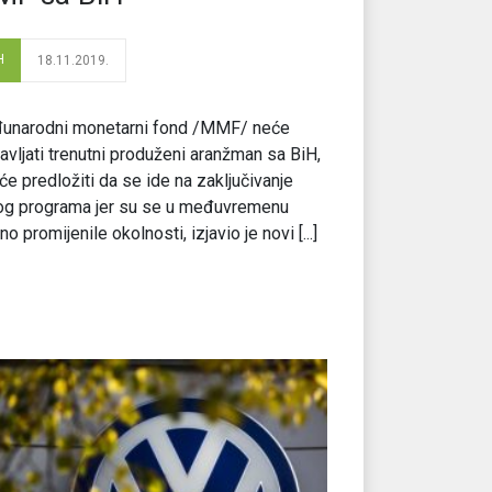
H
18.11.2019.
unarodni monetarni fond /MMF/ neće
avljati trenutni produženi aranžman sa BiH,
će predložiti da se ide na zaključivanje
og programa jer su se u međuvremenu
no promijenile okolnosti, izjavio je novi [...]