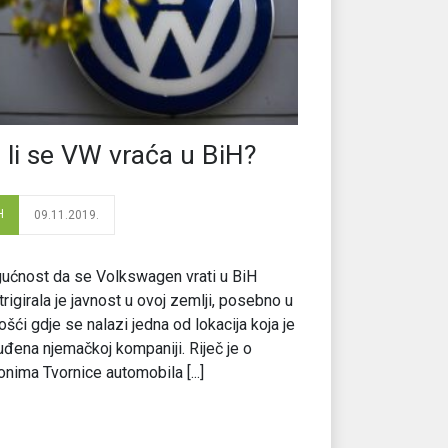
 li se VW vraća u BiH?
H
09.11.2019.
ućnost da se Volkswagen vrati u BiH
trigirala je javnost u ovoj zemlji, posebno u
šći gdje se nalazi jedna od lokacija koja je
đena njemačkoj kompaniji. Riječ je o
nima Tvornice automobila [...]