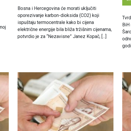
Bosna i Hercegovina će morati uključiti
oporezivanje karbon-dioksida (CO2) koji
Tvrd
ispuštaju termocentrale kako bi cijena
BiH 
noj
električne energije bila bliža tržišnim cijenama,
Šaro
potvrdio je za “Nezavisne” Janez Kopač, [...]
odno
godi