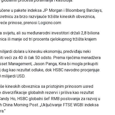
j globalnih procesa poravnanja i kastodija.
ljučene u pakete indeksa JP Morgan i Bloomberg Barclays,
kretnicu za brzo razvijauće tržište kineskih obveznica,
veće prinose, prenosi Logicno.com
 svijetu, ali su međunarodni investitori držali 2,8 biliona
nica ili manje od tri procenta cjelokupnog tržišta krajem
lijardi dolara u kinesku ekonomiju, predviđaju neki
 biti veći za 40 ili čak 50 odsto. Prema riječima menadžera
sset Management, Jason Panga, Kina bi mogla prikupiti
voj dug kao rezultat odluke, dok HSBC navodno procjenjuje
milijardi USD.
iše kineskih obveznica sa pristojnim prinosom usred
iverzifikacije globalnih rezervi i priliva kao rezultat
 Candy Ho, HSBC globalni šef RMB poslovanja za razvoj u
outh China Morning Post. „Uključivanje FTSE WGBI indeksa
ra.“