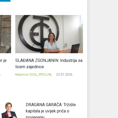
r je
SLAĐANA ZGONJANIN: Industrija sa
NIKOLA GAVRIĆ: L
licem zajednice
regionalni uspje
.
Majevica 2026
,
SPECIJAL
23.07.2026.
Majevica 2026
,
SPEC
DRAGANA GARAČA: Tržište
kapitala je uvijek priča o
povjerenju