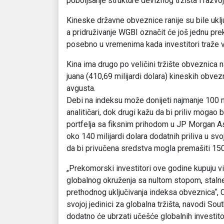
poboljšanje strukture deviznog tržišta i razvo
Kineske državne obveznice ranije su bile uk
a pridruživanje WGBI označit će još jednu pre
posebno u vremenima kada investitori traže 
Kina ima drugo po veličini tržište obveznica na
juana (410,69 milijardi dolara) kineskih obvez
avgusta.
Debi na indeksu može donijeti najmanje 100 mi
analitičari, dok drugi kažu da bi priliv mogao
portfelja sa fiksnim prihodom u JP Morgan A
oko 140 milijardi dolara dodatnih priliva u s
da bi privučena sredstva mogla premašiti 150 
„Prekomorski investitori ove godine kupuju v
globalnog okruženja sa nultom stopom, stalne d
prethodnog uključivanja indeksa obveznica“,
svojoj jedinici za globalna tržišta, navodi S
dodatno će ubrzati učešće globalnih investito