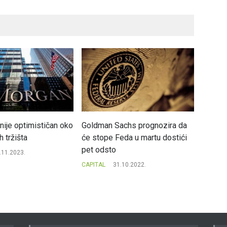
ije optimističan oko
Goldman Sachs prognozira da
Potraž
h tržišta
će stope Feda u martu dostići
8 godi
pet odsto
.11.2023.
CAPITAL
CAPITAL
31.10.2022.