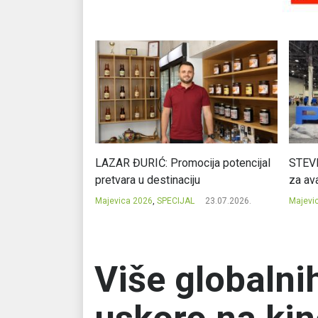
Ć: Čuvari ukusa
LAZAR ĐURIĆ: Promocija potencijal
STEVI
pretvara u destinaciju
za ava
23.07.2026.
Majevica 2026
,
SPECIJAL
23.07.2026.
Majevi
Više globalnih