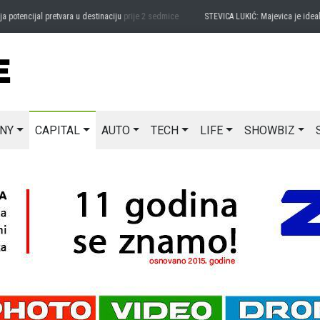
encijal pretvara u destinaciju
prije 2 sedmice
STEVICA LUKIĆ: Majevica je idealna z
NY
CAPITAL
AUTO
TECH
LIFE
SHOWBIZ