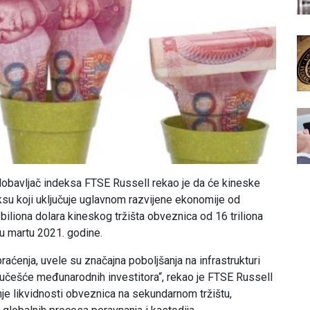
i dobavljač indeksa FTSE Russell rekao je da će kineske
su koji uključuje uglavnom razvijene ekonomije od
biliona dolara kineskog tržišta obveznica od 16 triliona
u martu 2021. godine.
praćenja, uvele su značajna poboljšanja na infrastrukturi
 učešće međunarodnih investitora“, rekao je FTSE Russell
anje likvidnosti obveznica na sekundarnom tržištu,