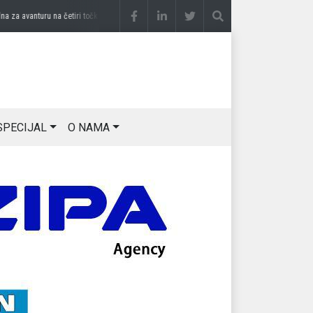
a avanturu na četiri točka
prije 2 sedmice
DRAGAN OSTOJIĆ: Moj karakter je iskovan
SPECIJAL
O NAMA