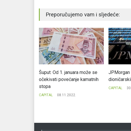
Preporučujemo vam i sljedeće:
 naučimo o
Šuput: Od 1. januara može se
JPMorgan n
naca?
očekivati povećanje kamatnih
dioničarski
stopa
022.
CAPITAL
30
CAPITAL
08.11.2022.