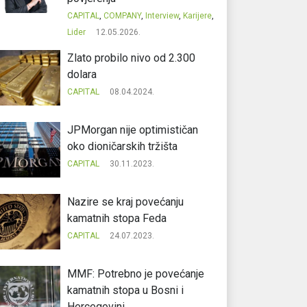
CAPITAL
,
COMPANY
,
Interview
,
Karijere
,
Lider
12.05.2026.
Zlato probilo nivo od 2.300
dolara
CAPITAL
08.04.2024.
JPMorgan nije optimističan
oko dioničarskih tržišta
CAPITAL
30.11.2023.
Nazire se kraj povećanju
kamatnih stopa Feda
CAPITAL
24.07.2023.
MMF: Potrebno je povećanje
kamatnih stopa u Bosni i
Hercegovini