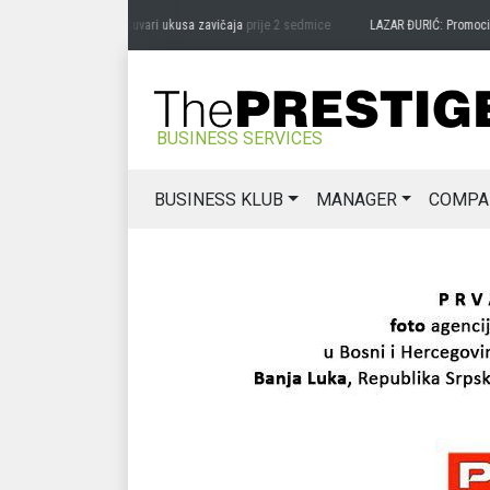
DRAG MIĆANOVIĆ: Čuvari ukusa zavičaja
prije 2 sedmice
LAZAR ĐURIĆ: Promocija pot
BUSINESS SERVICES
BUSINESS KLUB
MANAGER
COMPA