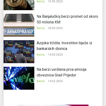
Berza
10.05.2023.
Na Banjalučkoj berzi promet od skoro
50 miliona KM
Berza
29.03.2023.
Azijska tržišta: Investitori bježe iz
bankarskih dionica
Berza
14.03.2023.
Na berzi uvrštena prva emisija
obveznica Grad Prijedor
Berza
14.02.2023.