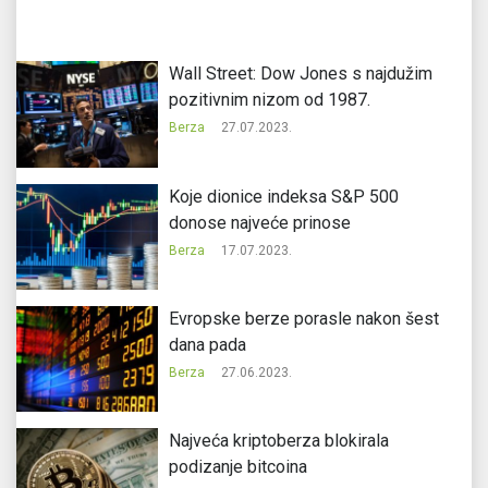
Wall Street: Dow Jones s najdužim
pozitivnim nizom od 1987.
Berza
27.07.2023.
Koje dionice indeksa S&P 500
donose najveće prinose
Berza
17.07.2023.
Evropske berze porasle nakon šest
dana pada
Berza
27.06.2023.
Najveća kriptoberza blokirala
podizanje bitcoina