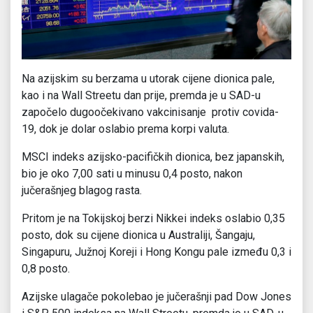
Na azijskim su berzama u utorak cijene dionica pale,
kao i na Wall Streetu dan prije, premda je u SAD-u
započelo dugoočekivano vakcinisanje protiv covida-
19, dok je dolar oslabio prema korpi valuta.
MSCI indeks azijsko-pacifičkih dionica, bez japanskih,
bio je oko 7,00 sati u minusu 0,4 posto, nakon
jučerašnjeg blagog rasta.
Pritom je na Tokijskoj berzi Nikkei indeks oslabio 0,35
posto, dok su cijene dionica u Australiji, Šangaju,
Singapuru, Južnoj Koreji i Hong Kongu pale između 0,3 i
0,8 posto.
Azijske ulagače pokolebao je jučerašnji pad Dow Jones