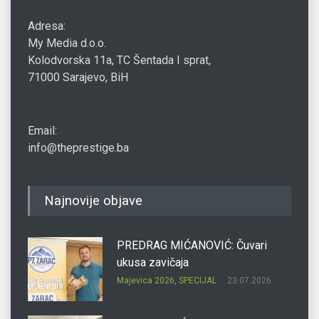
Adresa:
My Media d.o.o.
Kolodvorska 11a, TC Šentada I sprat,
71000 Sarajevo, BiH
Email:
info@theprestige.ba
Najnovije objave
PREDRAG MIĆANOVIĆ: Čuvari
ukusa zavičaja
Majevica 2026
,
SPECIJAL
23.07.2026.