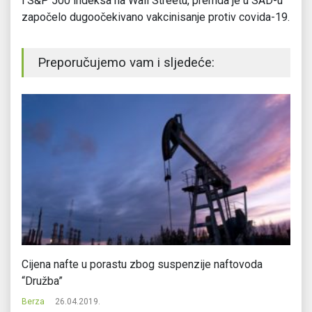
i S&P 500 indeksa na Wall Streetu, premda je u SAD-u
započelo dugoočekivano vakcinisanje protiv covida-19.
Preporučujemo vam i sljedeće:
Cijena nafte u porastu zbog suspenzije naftovoda
Wa
“Družba”
do
Berza
26.04.2019.
Be