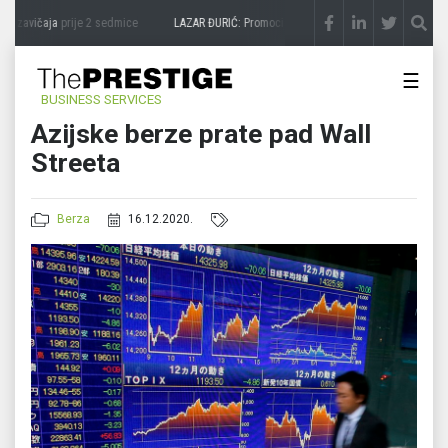
a zavičaja
prije 2 sedmice
LAZAR ĐURIĆ: Promocija potencijal pretvara u destinaciju
☰
BUSINESS SERVICES
Azijske berze prate pad Wall
Streeta
Berza
16.12.2020.