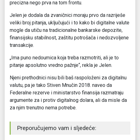
precizna nego prva na tom frontu.
Jelen je dodala da zvaničnici moraju prvo da razriješe
veliki broj pitanja, uključujući i to kako bi digitalne valute
mogle da utiču na tradicionalne bankarske depozite,
finansijsku stabilnost, zaštitu potrošača i nedozvoljene
transakcije.
„Ima puno nedoumica koja treba razmotriti, ali je to
pitanje apsolutno vredno pažnje“, rekla je Jelen.
Njeni prethodnici nisu bili baš raspoloženi za digitalnu
valutu, pa je tako Stiven Mnučin 2018. naveo da
Federalne rezerve i ministarstvo finansija razmatraju
argumente za i protiv digitalnog dolara, ali da misle da
za njim trenutno nema potrebe.
Preporučujemo vam i sljedeće: