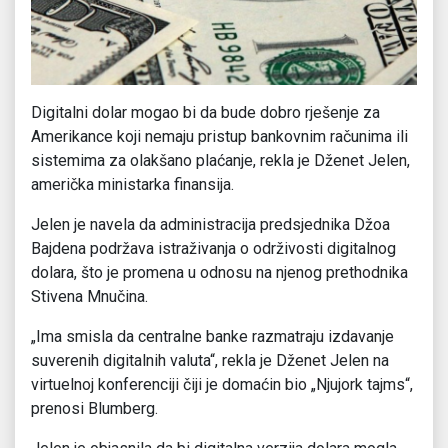
Digitalni dolar mogao bi da bude dobro rješenje za
Amerikance koji nemaju pristup bankovnim računima ili
sistemima za olakšano plaćanje, rekla je Dženet Jelen,
američka ministarka finansija.
Jelen je navela da administracija predsjednika Džoa
Bajdena podržava istraživanja o održivosti digitalnog
dolara, što je promena u odnosu na njenog prethodnika
Stivena Mnučina.
„Ima smisla da centralne banke razmatraju izdavanje
suverenih digitalnih valuta“, rekla je Dženet Jelen na
virtuelnoj konferenciji čiji je domaćin bio „Njujork tajms“,
prenosi Blumberg.