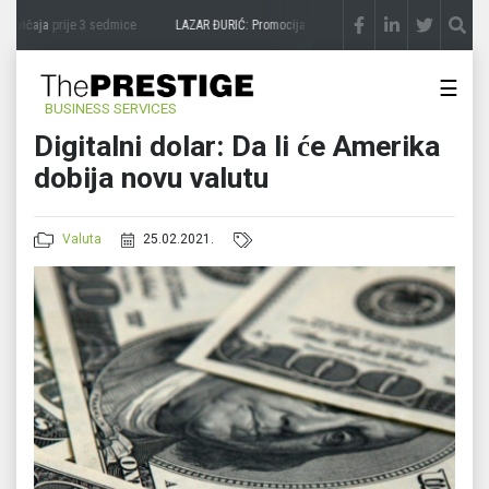
avičaja
prije 3 sedmice
LAZAR ĐURIĆ: Promocija potencijal pretvara u destinaciju
pri
☰
BUSINESS SERVICES
Digitalni dolar: Da li će Amerika
dobija novu valutu
Valuta
25.02.2021.