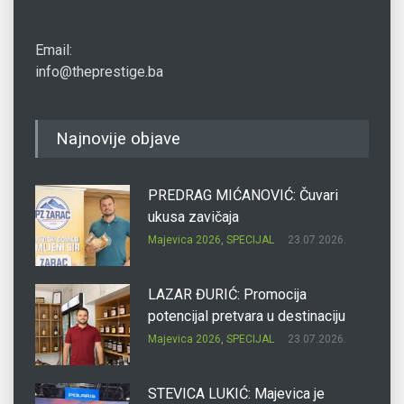
Email:
info@theprestige.ba
Najnovije objave
PREDRAG MIĆANOVIĆ: Čuvari
ukusa zavičaja
Majevica 2026
,
SPECIJAL
23.07.2026.
LAZAR ĐURIĆ: Promocija
potencijal pretvara u destinaciju
Majevica 2026
,
SPECIJAL
23.07.2026.
STEVICA LUKIĆ: Majevica je