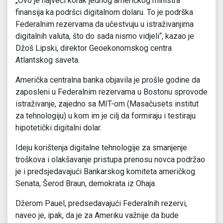
„Ovo je najveći korak jednog američkog ministra
finansija ka podršci digitalnom dolaru. To je podrška
Federalnim rezervama da učestvuju u istraživanjima
digitalnih valuta, što do sada nismo vidjeli“, kazao je
Džoš Lipski, direktor Geoekonomskog centra
Atlantskog saveta.
Američka centralna banka objavila je prošle godine da
zaposleni u Federalnim rezervama u Bostonu sprovode
istraživanje, zajedno sa MIT-om (Masačusets institut
za tehnologiju) u kom im je cilj da formiraju i testiraju
hipotetički digitalni dolar.
Ideju korištenja digitalne tehnologije za smanjenje
troškova i olakšavanje pristupa prenosu novca podržao
je i predsjedavajući Bankarskog komiteta američkog
Senata, Šerod Braun, demokrata iz Ohaja.
Džerom Pauel, predsedavajući Federalnih rezervi,
naveo je, ipak, da je za Ameriku važnije da bude