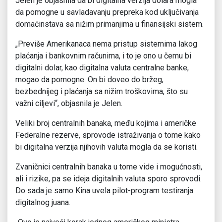
Jelen je objasnila da bi digitalna verzija dolara mogla
da pomogne u savladavanju prepreka kod uključivanja
domaćinstava sa nižim primanjima u finansijski sistem.
„Previše Amerikanaca nema pristup sistemima lakog
plaćanja i bankovnim računima, i to je ono u čemu bi
digitalni dolar, kao digitalna valuta centralne banke,
mogao da pomogne. On bi doveo do bržeg,
bezbednijeg i plaćanja sa nižim troškovima, što su
važni ciljevi“, objasnila je Jelen.
Veliki broj centralnih banaka, među kojima i američke
Federalne rezerve, sprovode istraživanja o tome kako
bi digitalna verzija njihovih valuta mogla da se koristi.
Zvaničnici centralnih banaka u tome vide i mogućnosti,
ali i rizike, pa se ideja digitalnih valuta sporo sprovodi.
Do sada je samo Kina uvela pilot-program testiranja
digitalnog juana.