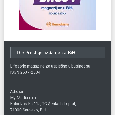
The Prestige, izdanje za BiH
Lifestyle magazine za uspješne u businessu
ISSN 2637-2584
Adresa:
My Media d.o.o.
Kolodvorska 11a, TC Šentada I sprat,
71000 Sarajevo, BiH