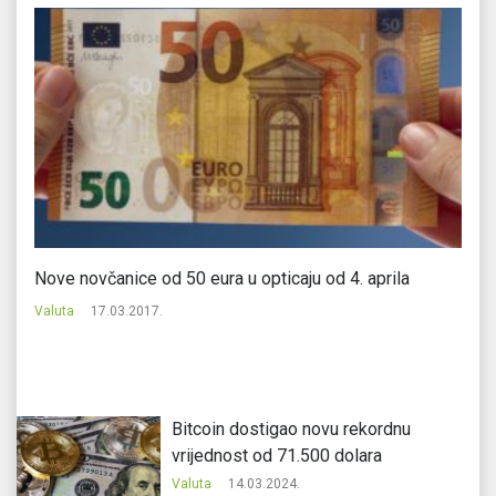
Nove novčanice od 50 eura u opticaju od 4. aprila
Do
Valuta
17.03.2017.
Va
Bitcoin dostigao novu rekordnu
vrijednost od 71.500 dolara
Valuta
14.03.2024.