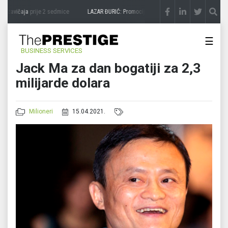
 zavičaja
prije 2 sedmice
LAZAR ĐURIĆ: Promocija potencijal pretvara u destinaciju
☰
BUSINESS SERVICES
Jack Ma za dan bogatiji za 2,3
milijarde dolara
Milioneri
15.04.2021.