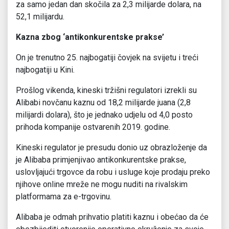
za samo jedan dan skočila za 2,3 milijarde dolara, na
52,1 milijardu.
Kazna zbog ‘antikonkurentske prakse’
On je trenutno 25. najbogatiji čovjek na svijetu i treći
najbogatiji u Kini.
Prošlog vikenda, kineski tržišni regulatori izrekli su
Alibabi novčanu kaznu od 18,2 milijarde juana (2,8
milijardi dolara), što je jednako udjelu od 4,0 posto
prihoda kompanije ostvarenih 2019. godine.
Kineski regulator je presudu donio uz obrazloženje da
je Alibaba primjenjivao antikonkurentske prakse,
uslovljajući trgovce da robu i usluge koje prodaju preko
njihove online mreže ne mogu nuditi na rivalskim
platformama za e-trgovinu.
Alibaba je odmah prihvatio platiti kaznu i obećao da će