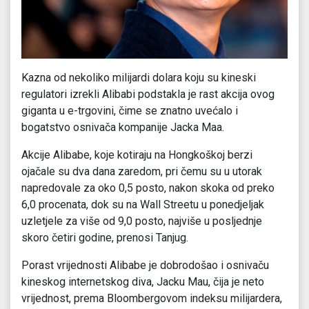
Kazna od nekoliko milijardi dolara koju su kineski
regulatori izrekli Alibabi podstakla je rast akcija ovog
giganta u e-trgovini, čime se znatno uvećalo i
bogatstvo osnivača kompanije Jacka Maa.
Akcije Alibabe, koje kotiraju na Hongkoškoj berzi
ojačale su dva dana zaredom, pri čemu su u utorak
napredovale za oko 0,5 posto, nakon skoka od preko
6,0 procenata, dok su na Wall Streetu u ponedjeljak
uzletjele za više od 9,0 posto, najviše u posljednje
skoro četiri godine, prenosi Tanjug.
Porast vrijednosti Alibabe je dobrodošao i osnivaču
kineskog internetskog diva, Jacku Mau, čija je neto
vrijednost, prema Bloombergovom indeksu milijardera,