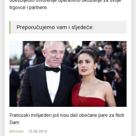
obezbijediti otvorenije operativno okruženje za svoje
trgovce i partnere.
Preporučujemo vam i sljedeće:
Francuski milijarderi još nisu dali obećane pare za Notr
Br
Dam
Mi
Milioneri
15.06.2019.