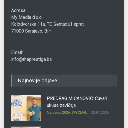
Adresa:
My Media d.o.o.
Kolodvorska 11a, TC Šentada I sprat,
71000 Sarajevo, BiH
Email:
info@theprestige.ba
Najnovije objave
PREDRAG MIĆANOVIĆ: Čuvari
ukusa zavičaja
Majevica 2026
,
SPECIJAL
23.07.2026.