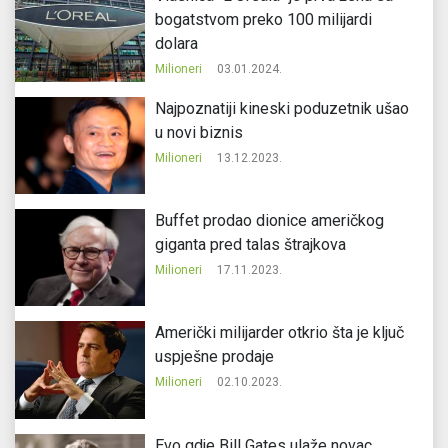
bogatstvom preko 100 milijardi
dolara
Milioneri
03.01.2024.
Najpoznatiji kineski poduzetnik ušao
u novi biznis
Milioneri
13.12.2023.
Buffet prodao dionice američkog
giganta pred talas štrajkova
Milioneri
17.11.2023.
Američki milijarder otkrio šta je ključ
uspješne prodaje
Milioneri
02.10.2023.
Evo gdje Bill Gates ulaže novac