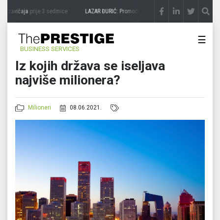
a zavičaja
prije 3 sedmice
LAZAR ĐURIĆ: Promocija potencijal pretvara u destinaciju
☰
BUSINESS SERVICES
Iz kojih država se iseljava
najviše milionera?
Milioneri
08.06.2021.