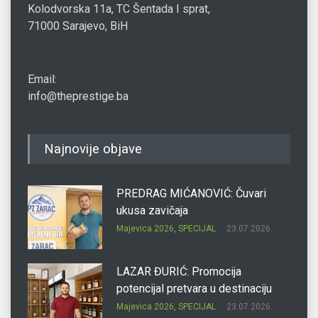
Kolodvorska 11a, TC Šentada I sprat,
71000 Sarajevo, BiH
Email:
info@theprestige.ba
Najnovije objave
PREDRAG MIĆANOVIĆ: Čuvari
ukusa zavičaja
Majevica 2026
,
SPECIJAL
23.07.2026.
LAZAR ĐURIĆ: Promocija
potencijal pretvara u destinaciju
Majevica 2026
,
SPECIJAL
23.07.2026.