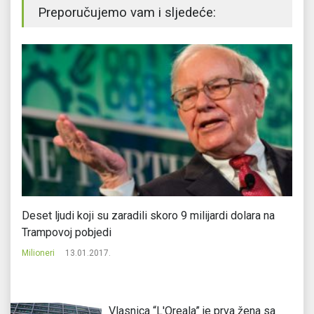
Preporučujemo vam i sljedeće:
Deset ljudi koji su zaradili skoro 9 milijardi dolara na
Bi
Trampovoj pobjedi
Mi
Milioneri
13.01.2017.
Vlasnica “L'Oreala” je prva žena sa