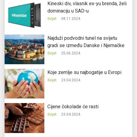
Kineski div, vlasnik ex-yu brenda, želi
dominaciju u SAD-u
Svijet
08.11.2024.
Najduži podvodni tunel na svijetu
gradi se između Danske i Njemačke
Svijet
25.06.2024.
Koje zemlje su najbogatije u Evropi
Svijet
23.04.2024.
Cijene čokolade će rasti
Svijet
23.04.2024.