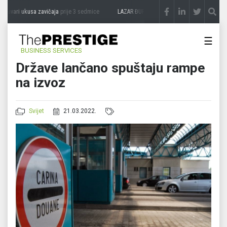
vari ukusa zavičaja
prije 3 sedmice
LAZAR ĐURIĆ: Promocija potencijal pretvara u 
☰
BUSINESS SERVICES
Države lančano spuštaju rampe
na izvoz
Svijet
21.03.2022.