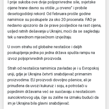
I prije sukoba ove dvije poljoprivredne sile, svjetske
cijene hrane davno su otišle „u crveno” i probile
desetogodišnji rekord. Od februara prošle godine
namirnice su poskupele za oko 20 procenata. FAO je
nedavno upozorio da će prave posljedice na rast cijena,
usljed ratnih dešavanja u Ukrajini, moći da se sagledaju
tek u narednom mjesečnom izvještaju.
U ovom strahu od globalne nestašice i daljih
poskupljenja jedna po jedna država spušta rampu na
izvoz poljoprivrednih proizvoda.
Strah od nestašica namirnica zavladao je i u Evropskoj
uniji, gdje je Ukrajina četvrti snabdijevač primarnim
proizvodima. EU proizvodi dovoljno pšenice, ali je
prinuđena da uvozi kukuruz i soju, a potrošači u
pojedinim državama već se suočavaju s nestašicom
suncokretovog ulja, čije su zalihe na izmaku budući da
im je Ukrajina bila glavni snabdijevač.