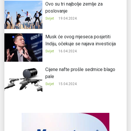
Ovo su tri najbolje zemlje za
poslovanje
Svijet
19.04.2024.
Musk će ovog mjeseca posjetiti
Indiju, očekuje se najava investicija
Svijet
16.04.2024.
Cijene nafte prošle sedmice blago
pale
Svijet
15.04.2024.