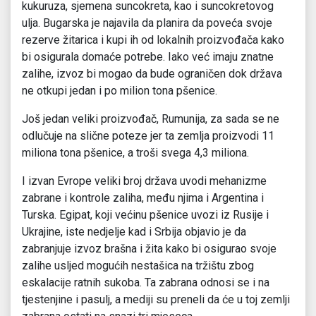
kukuruza, sjemena suncokreta, kao i suncokretovog
ulja. Bugarska je najavila da planira da poveća svoje
rezerve žitarica i kupi ih od lokalnih proizvođača kako
bi osigurala domaće potrebe. Iako već imaju znatne
zalihe, izvoz bi mogao da bude ograničen dok država
ne otkupi jedan i po milion tona pšenice.
Još jedan veliki proizvođač, Rumunija, za sada se ne
odlučuje na slične poteze jer ta zemlja proizvodi 11
miliona tona pšenice, a troši svega 4,3 miliona.
I izvan Evrope veliki broj država uvodi mehanizme
zabrane i kontrole zaliha, među njima i Argentina i
Turska. Egipat, koji većinu pšenice uvozi iz Rusije i
Ukrajine, iste nedjelje kad i Srbija objavio je da
zabranjuje izvoz brašna i žita kako bi osigurao svoje
zalihe usljed mogućih nestašica na tržištu zbog
eskalacije ratnih sukoba. Ta zabrana odnosi se i na
tjestenjine i pasulj, a mediji su preneli da će u toj zemlji