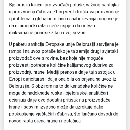
Bjelorusija ključni proizvođači potaše, važnog sastojka
u proizvodnji đubriva. Zbog većih troškova proizvodnje
i problema u globalnom lancu snabdijevanja moguće je
da ni američki ratari neće uspjeti da ostvare
maksimalne prinose žita u ovoj sezoni.
U paketu sankcija Evropske unije Belorusiji stavljena je
rampa i na uvoz potaše iako je ta zemlja drugi svjetski
proizvođač ove sirovine, bez koje nije moguće
proizvesti potrebne količine kalijumovog đubriva za
proizvodnju hrane. Mediji prenose da je taj sastojak u
Evropi deficitaran i da je ona bila oslonjena na uvoz iz
Belorusije. S obzirom na to da kanadske količine ne
mogu da nadoknade ruske i bjeloruske, analitičari
ocjenjuju da je ovo dodatni pritisak na proizvođače
hrane i sasvim izvesno može da uzrokuje dalje
poskupljenje vještačkih đubriva, što lančano dovodi do
novog rasta cijena hrane i nestašica.