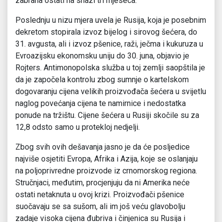
zabrana ostati na snazi tri mjeseca.
Poslednju u nizu mjera uvela je Rusija, koja je posebnim
dekretom stopirala izvoz bijelog i sirovog šećera, do
31. avgusta, ali i izvoz pšenice, raži, ječma i kukuruza u
Evroazijsku ekonomsku uniju do 30. juna, objavio je
Rojters. Antimonopolska služba u toj zemlji saopštila je
da je započela kontrolu zbog sumnje o kartelskom
dogovaranju cijena velikih proizvođača šećera u svijetlu
naglog povećanja cijena te namirnice i nedostatka
ponude na tržištu. Cijene šećera u Rusiji skočile su za
12,8 odsto samo u protekloj nedjelji.
Zbog svih ovih dešavanja jasno je da će posljedice
najviše osjetiti Evropa, Afrika i Azija, koje se oslanjaju
na poljoprivredne proizvode iz crnomorskog regiona.
Stručnjaci, međutim, procjenjuju da ni Amerika neće
ostati netaknuta u ovoj krizi. Proizvođači pšenice
suočavaju se sa sušom, ali im još veću glavobolju
zadaje visoka cijena đubriva i činjenica su Rusija i