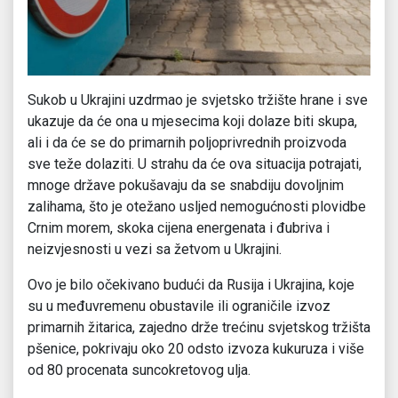
Sukob u Ukrajini uzdrmao je svjetsko tržište hrane i sve
ukazuje da će ona u mjesecima koji dolaze biti skupa,
ali i da će se do primarnih poljoprivrednih proizvoda
sve teže dolaziti. U strahu da će ova situacija potrajati,
mnoge države pokušavaju da se snabdiju dovoljnim
zalihama, što je otežano usljed nemogućnosti plovidbe
Crnim morem, skoka cijena energenata i đubriva i
neizvjesnosti u vezi sa žetvom u Ukrajini.
Ovo je bilo očekivano budući da Rusija i Ukrajina, koje
su u međuvremenu obustavile ili ograničile izvoz
primarnih žitarica, zajedno drže trećinu svjetskog tržišta
pšenice, pokrivaju oko 20 odsto izvoza kukuruza i više
od 80 procenata suncokretovog ulja.