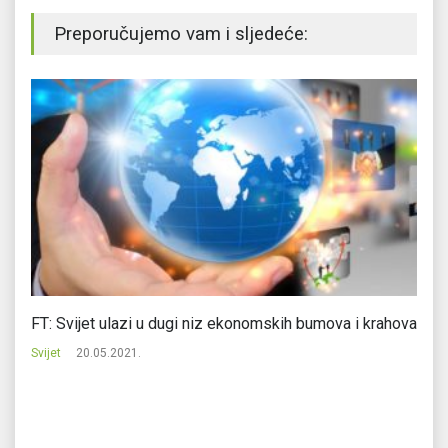
Preporučujemo vam i sljedeće:
FT: Svijet ulazi u dugi niz ekonomskih bumova i krahova
IT
Svijet
20.05.2021.
Svi