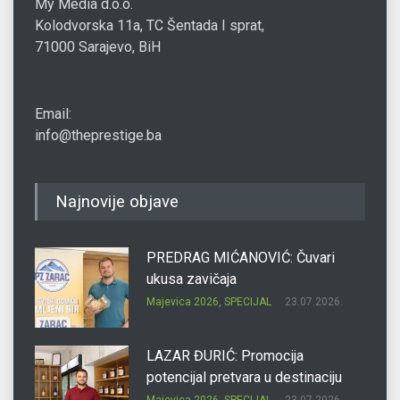
My Media d.o.o.
Kolodvorska 11a, TC Šentada I sprat,
71000 Sarajevo, BiH
Email:
info@theprestige.ba
Najnovije objave
PREDRAG MIĆANOVIĆ: Čuvari
ukusa zavičaja
Majevica 2026
,
SPECIJAL
23.07.2026.
LAZAR ĐURIĆ: Promocija
potencijal pretvara u destinaciju