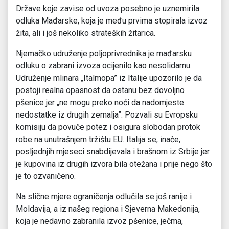
Države koje zavise od uvoza posebno je uznemirila
odluka Mađarske, koja je među prvima stopirala izvoz
žita, ali i još nekoliko strateških žitarica.
Njemačko udruženje poljoprivrednika je mađarsku
odluku o zabrani izvoza ocijenilo kao nesolidarnu.
Udruženje mlinara „Italmopa” iz Italije upozorilo je da
postoji realna opasnost da ostanu bez dovoljno
pšenice jer „ne mogu preko noći da nadomjeste
nedostatke iz drugih zemalja”. Pozvali su Evropsku
komisiju da povuče potez i osigura slobodan protok
robe na unutrašnjem tržištu EU. Italija se, inače,
posljednjih mjeseci snabdijevala i brašnom iz Srbije jer
je kupovina iz drugih izvora bila otežana i prije nego što
je to ozvaničeno.
Na slične mjere ograničenja odlučila se još ranije i
Moldavija, a iz našeg regiona i Sjeverna Makedonija,
koja je nedavno zabranila izvoz pšenice, ječma,