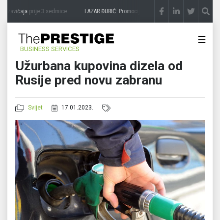
 zavičaja
prije 3 sedmice
LAZAR ĐURIĆ: Promocija potencijal pretvara u destinaciju
☰
BUSINESS SERVICES
Užurbana kupovina dizela od
Rusije pred novu zabranu
Svijet
17.01.2023.