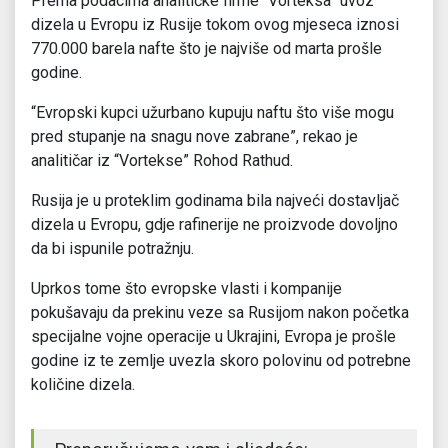
Prema podacima analitičke firme “Vorteksa” uvoz
dizela u Evropu iz Rusije tokom ovog mjeseca iznosi
770.000 barela nafte što je najviše od marta prošle
godine.
“Evropski kupci užurbano kupuju naftu što više mogu
pred stupanje na snagu nove zabrane”, rekao je
analitičar iz “Vortekse” Rohod Rathud.
Rusija je u proteklim godinama bila najveći dostavljač
dizela u Evropu, gdje rafinerije ne proizvode dovoljno
da bi ispunile potražnju.
Uprkos tome što evropske vlasti i kompanije
pokušavaju da prekinu veze sa Rusijom nakon početka
specijalne vojne operacije u Ukrajini, Evropa je prošle
godine iz te zemlje uvezla skoro polovinu od potrebne
količine dizela.