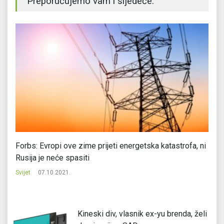
Preporučujemo vam i sljedeće:
Forbs: Evropi ove zime prijeti energetska katastrofa, ni
Ko
Rusija je neće spasiti
Svi
Svijet
07.10.2021.
Kineski div, vlasnik ex-yu brenda, želi