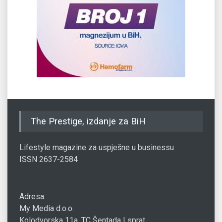
The Prestige, izdanje za BiH
Lifestyle magazine za uspješne u businessu
ISSN 2637-2584
Adresa:
My Media d.o.o.
Kolodvorska 11a, TC Šentada I sprat,