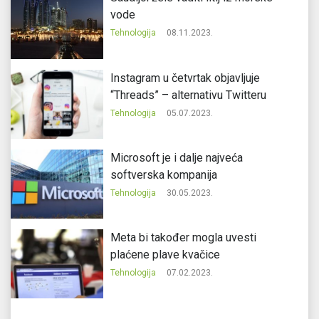
vode
Tehnologija
08.11.2023.
Instagram u četvrtak objavljuje
“Threads” – alternativu Twitteru
Tehnologija
05.07.2023.
Microsoft je i dalje najveća
softverska kompanija
Tehnologija
30.05.2023.
Meta bi također mogla uvesti
plaćene plave kvačice
Tehnologija
07.02.2023.