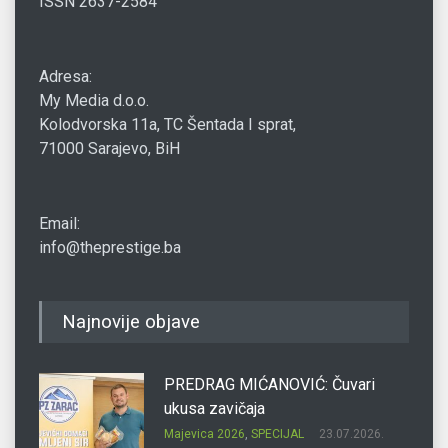
ISSN 2637-2584
Adresa:
My Media d.o.o.
Kolodvorska 11a, TC Šentada I sprat,
71000 Sarajevo, BiH
Email:
info@theprestige.ba
Najnovije objave
PREDRAG MIĆANOVIĆ: Čuvari
ukusa zavičaja
Majevica 2026
,
SPECIJAL
23.07.2026.