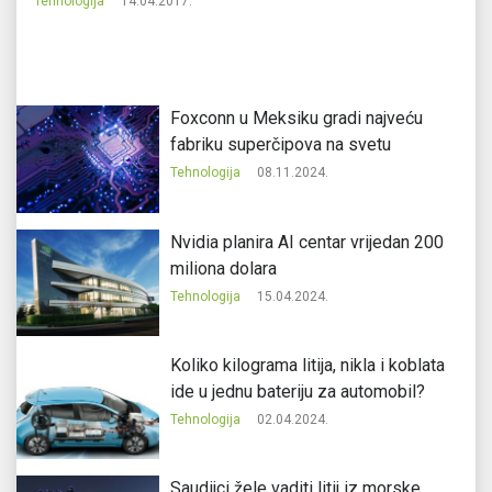
Tehnologija
14.04.2017.
Te
Foxconn u Meksiku gradi najveću
fabriku superčipova na svetu
Tehnologija
08.11.2024.
Nvidia planira AI centar vrijedan 200
miliona dolara
Tehnologija
15.04.2024.
Koliko kilograma litija, nikla i koblata
ide u jednu bateriju za automobil?
Tehnologija
02.04.2024.
Saudijci žele vaditi litij iz morske