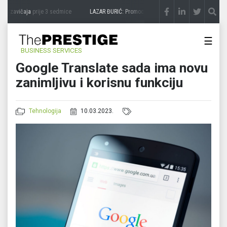
a zavičaja
prije 3 sedmice
LAZAR ĐURIĆ: Promocija potencijal pretvara u destinacij
☰
BUSINESS SERVICES
Google Translate sada ima novu
zanimljivu i korisnu funkciju
Tehnologija
10.03.2023.