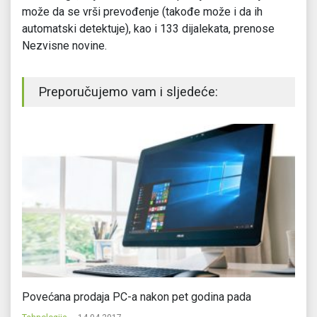
može da se vrši prevođenje (takođe može i da ih
automatski detektuje), kao i 133 dijalekata, prenose
Nezvisne novine.
Preporučujemo vam i sljedeće:
za
Povećana prodaja PC-a nakon pet godina pada
Sa
d