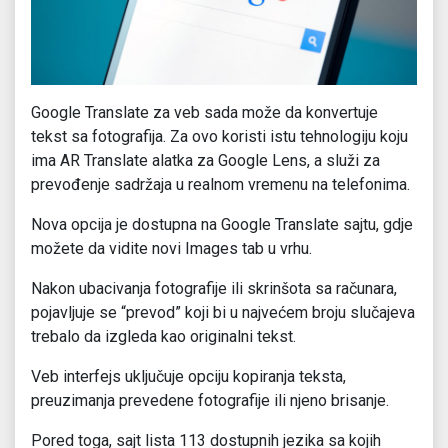
Google Translate za veb sada može da konvertuje
tekst sa fotografija. Za ovo koristi istu tehnologiju koju
ima AR Translate alatka za Google Lens, a služi za
prevođenje sadržaja u realnom vremenu na telefonima.
Nova opcija je dostupna na Google Translate sajtu, gdje
možete da vidite novi Images tab u vrhu.
Nakon ubacivanja fotografije ili skrinšota sa računara,
pojavljuje se “prevod” koji bi u najvećem broju slučajeva
trebalo da izgleda kao originalni tekst.
Veb interfejs uključuje opciju kopiranja teksta,
preuzimanja prevedene fotografije ili njeno brisanje.
Pored toga, sajt lista 113 dostupnih jezika sa kojih