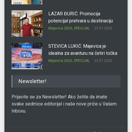
LAZAR ĐURIĆ: Promocija
potencijal pretvara u destinaciju
Majevica 2026
,
SPECIJAL
23.07.2026.
STEVICA LUKIĆ: Majevica je
idealna za avanturu na četiri točka
Majevica 2026
,
SPECIJAL
23.07.2026.
DRAGAN OSTOJIĆ: Moj karakter je
Newsletter!
iskovan na Majevici
Majevica 2026
,
SPECIJAL
23.07.2026.
Prijavite se za Newsletter! Ako želite da imate
svake sedmice editorijal i naše nove priče u Vašem
Inboxu.
SLAĐANA ZGONJANIN: Industrija
sa licem zajednice
Majevica 2026
,
SPECIJAL
23.07.2026.